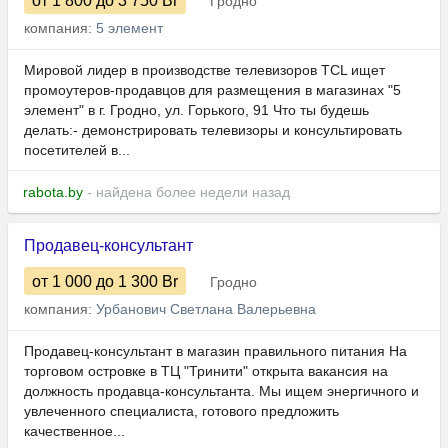
от 1 800
до 3 750
Br
Гродно
компания:
5 элемент
Мировой лидер в производстве телевизоров TCL ищет
промоутеров-продавцов для размещения в магазинах "5
элемент" в г. Гродно, ул. Горького, 91 Что ты будешь
делать:- демонстрировать телевизоры и консультировать
посетителей в...
rabota.by
- найдена более недели назад
Продавец-консультант
от 1 000
до 1 300
Br
Гродно
компания:
Урбанович Светлана Валерьевна
Продавец-консультант в магазин правильного питания На
торговом островке в ТЦ "Тринити" открыта вакансия на
должность продавца-консультанта. Мы ищем энергичного и
увлеченного специалиста, готового предложить
качественное...