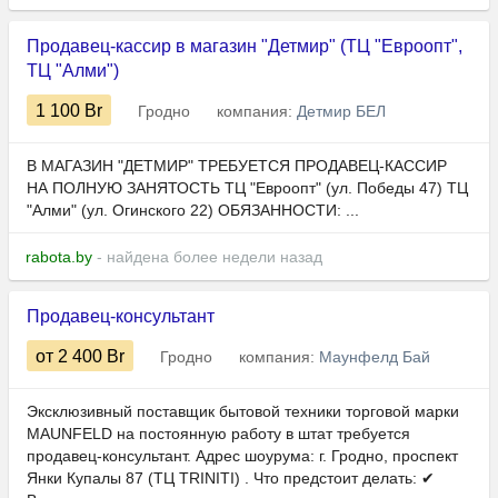
Продавец-кассир в магазин "Детмир" (ТЦ "Евроопт",
ТЦ "Алми")
1 100
Br
Гродно
компания:
Детмир БЕЛ
В МАГАЗИН "ДЕТМИР" ТРЕБУЕТСЯ ПРОДАВЕЦ-КАССИР
НА ПОЛНУЮ ЗАНЯТОСТЬ ТЦ "Евроопт" (ул. Победы 47) ТЦ
"Алми" (ул. Огинского 22) ОБЯЗАННОСТИ: ...
rabota.by
- найдена более недели назад
Продавец-консультант
от 2 400
Br
Гродно
компания:
Маунфелд Бай
Эксклюзивный поставщик бытовой техники торговой марки
MAUNFELD на постоянную работу в штат требуется
продавец-консультант. Адрес шоурума: г. Гродно, проспект
Янки Купалы 87 (ТЦ TRINITI) .​​ Что предстоит делать: ✔