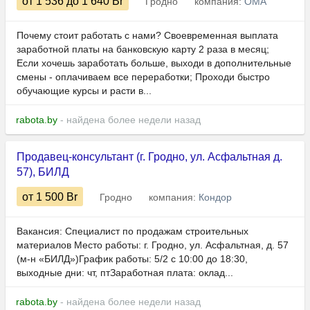
от 1 536
до 1 640
Br
Гродно
компания:
ОМА
Почему стоит работать с нами? Своевременная выплата
заработной платы на банковскую карту 2 раза в месяц;
Если хочешь заработать больше, выходи в дополнительные
смены - оплачиваем все переработки; Проходи быстро
обучающие курсы и расти в...
rabota.by
- найдена более недели назад
Продавец-консультант (г. Гродно, ул. Асфальтная д.
57), БИЛД
от 1 500
Br
Гродно
компания:
Кондор
Вакансия: Специалист по продажам строительных
материалов Место работы: г. Гродно, ул. Асфальтная, д. 57
(м-н «БИЛД»)График работы: 5/2 с 10:00 до 18:30,
выходные дни: чт, птЗаработная плата: оклад...
rabota.by
- найдена более недели назад