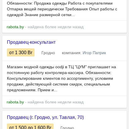
Обязанности: Продажа одежды Работа с покупателями
Отпарка вещей периодически Требования Опыт работы с
одеждой Знание размерной сетки...
rabota.by
- найдена более недели назад
Продавец-консультант
от 1 300
Br
Гродно
компания:
Игор Патрик
Магазин модной одежды oodji в ТЦ "ЦУМ" приглашает на
постоянную работу контролера-кассира. Обязанности:
Консультирование клиентов по ассортименту, условиям
продажи, действующей системе скидок, специальным
предложениям. Прием и...
rabota.by
- найдена более недели назад
Продавец (г. Гродно, ул. Тавлая, 70)
от 1 500
до 1 600
Br
Гродно