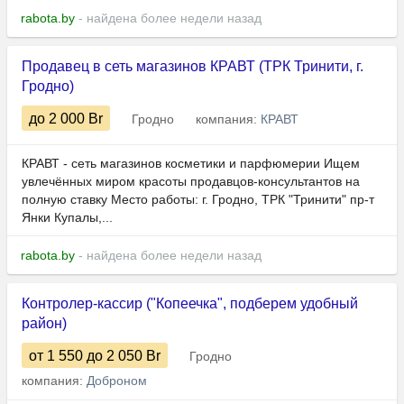
rabota.by
- найдена более недели назад
Продавец в сеть магазинов КРАВТ (ТРК Тринити, г.
Гродно)
до 2 000
Br
Гродно
компания:
КРАВТ
КРАВТ - сеть магазинов косметики и парфюмерии Ищем
увлечённых миром красоты продавцов-консультантов на
полную ставку Место работы: г. Гродно, ТРК "Тринити" пр-т
Янки Купалы,...
rabota.by
- найдена более недели назад
Контролер-кассир ("Копеечка", подберем удобный
район)
от 1 550
до 2 050
Br
Гродно
компания:
Доброном