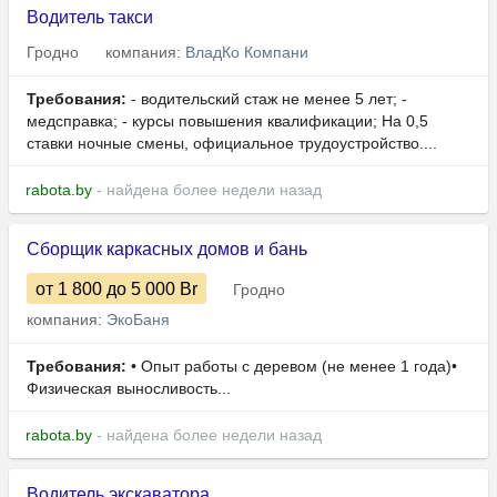
Водитель такси
Гродно
компания:
ВладКо Компани
Требования:
- водительский стаж не менее 5 лет; -
медсправка; - курсы повышения квалификации; На 0,5
ставки ночные смены, официальное трудоустройство....
rabota.by
- найдена более недели назад
Сборщик каркасных домов и бань
от 1 800
до 5 000
Br
Гродно
компания:
ЭкоБаня
Требования:
• Опыт работы с деревом (не менее 1 года)•
Физическая выносливость...
rabota.by
- найдена более недели назад
Водитель экскаватора