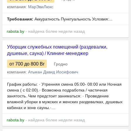
компания:
МарЭвиЛюкс
Требования:
Аккуратность Пунктуальность Условия:...
rabota.by
- найдена более недели назад
Уборщик служебных помещений (раздевалки,
душевые, сауна) / Клининг-менеджер
от 700
до 800
Br
Гродно
компания:
Атьман Давид Иосифович
График работы: · Утренняя смена 05:00- 08:00 или Ночная
смена ( с 02:00).· Возможна подработка / частичная
занятость. Чем предстоит заниматься: · Проведение
влажной уборки в мужских и женских раздевалках, душевых
кабинах и зоне сауны.·...
rabota.by
- найдена более недели назад