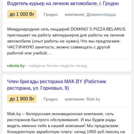
Водитель-курьер на личном автомобиле, г. Гродно
до 1 000
Br
Гродно
компания:
Доминоспицца
Международная сеть пиццерий DOMINO`S PIZZA BELARUS
приглашает на работу автокурьеров для работы на личном
автомобиле (опыт работы не нужен) Что мы предлагаем:
ЧАСТИЧНУЮ занятость; можно совмещать с другой
работой или учебой;...
rabota.by
- найдена более недели назад
Член бригады ресторана MAK.BY (Работник
ресторана, ул. Горновых, 9)
до 1 900
Br
Гродно
компания:
Mak.by
Mak.by – белорусская инновационная компания, сеть
ресторанов быстрого обслуживания. И мы будем рады
видеть именно тебя в нашей компании! Мы предлагаем:
Конкурентную заработную плату: оклад 1900 руб./месяц на