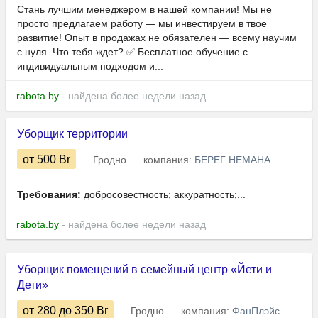
Стань лучшим менеджером в нашей компании! Мы не
просто предлагаем работу — мы инвестируем в твое
развитие! Опыт в продажах не обязателен — всему научим
с нуля. Что тебя ждет? ✅ Бесплатное обучение с
индивидуальным подходом и...
rabota.by
- найдена более недели назад
Уборщик территории
от 500
Br
Гродно
компания:
БЕРЕГ НЕМАНА
Требования:
добросовестность; аккуратность;...
rabota.by
- найдена более недели назад
Уборщик помещений в семейный центр «Йети и
Дети»
от 280
до 350
Br
Гродно
компания:
ФанПлэйс