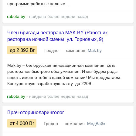
программе работы с полным...
rabota.by
- найдена более недели назад
Член бригады ресторана MAK.BY (Работник
ресторана ночной смены, ул. Горновых, 9)
до 2 392
Br
Гродно
компания:
Mak.by
Mak.by – белорусская инновационная компания, сеть
ресторанов быстрого обслуживания. И мы будем рады
видеть именно тебя в нашей компании! Мы предлагаем:
Конкурентную заработную плату: до 2209...
rabota.by
- найдена более недели назад
Врач-оториноларинголог
от 4 000
Br
Гродно
компания:
МедВайз