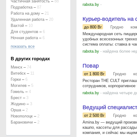
Частичная занятость
–
88
rabota.by
-
Подработка
–
87
Работа на дому
–
21
Курьер-водитель на с
Удаленная работа
–
20
Вахтой
–
10
до 800
Br
Гродно
ко
Для студентов
–
6
Международная сеть пиццер
Ночная работа
–
6
удобных всесезонных трехко
система оплаты: ставка в час
показать все
rabota.by
- найдена более не
В других городах
Повар
Минск
–
74
Витебск
–
11
от 1 800
Br
Гродно
к
Горки
–
6
Ресторан THE CULT приглаша
Могилев
–
5
сотрудников, корпоративное 
Гомель
–
4
rabota.by
- найдена четыре д
Брест
–
3
Жодино
–
3
Ведущий специалист
Орша
–
2
от 2 500
Br
Гродно
к
Новополоцк
–
2
Барановичи
–
2
Amina.by — ведущий произво
кашпо, кассеты для рассады
компания, и сейчас мы ищем 