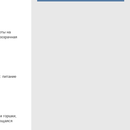
оты на
розрачная
: питание
м горшки,
ающаяся