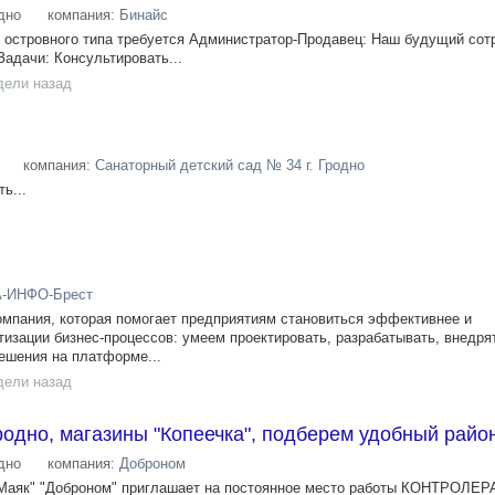
дно
компания:
Бинайс
 островного типа требуется Администратор-Продавец: Наш будущий сот
Задачи: Консультировать...
дели назад
компания:
Санаторный детский сад № 34 г. Гродно
ь...
-ИНФО-Брест
пания, которая помогает предприятиям становиться эффективнее и
тизации бизнес-процессов: умеем проектировать, разрабатывать, внедря
ешения на платформе...
дели назад
родно, магазины "Копеечка", подберем удобный райо
дно
компания:
Доброном
 "Маяк" "Доброном" приглашает на постоянное место работы КОНТРОЛЕ