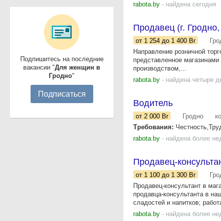
rabota.by
- найдена сегодня
Продавец (г. Гродно,
от 1 254
до 1 400
Br
Гро
Направление розничной торг
Подпишитесь на последние
представленное магазинами
вакансии "
Для женщин в
производством,...
Гродно
"
rabota.by
- найдена четыре д
Подписаться
Водитель
от 2 000
Br
Гродно
к
Требования:
Честность,Труд
rabota.by
- найдена более не
Продавец-консульта
от 1 100
до 1 300
Br
Гро
Продавец-консультант в ма
продавца-консультанта в на
сладостей и напитков; работа
rabota.by
- найдена более не