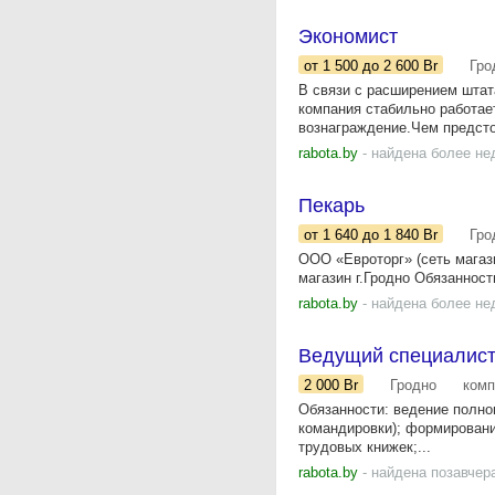
Экономист
от 1 500
до 2 600
Br
Гро
В связи с расширением штат
компания стабильно работае
вознаграждение.Чем предстои
rabota.by
- найдена более не
Пекарь
от 1 640
до 1 840
Br
Гро
ООО «Евроторг» (сеть мага
магазин г.Гродно Обязанност
rabota.by
- найдена более не
Ведущий специалист
2 000
Br
Гродно
комп
Обязанности: ведение полног
командировки); формировани
трудовых книжек;...
rabota.by
- найдена позавчер