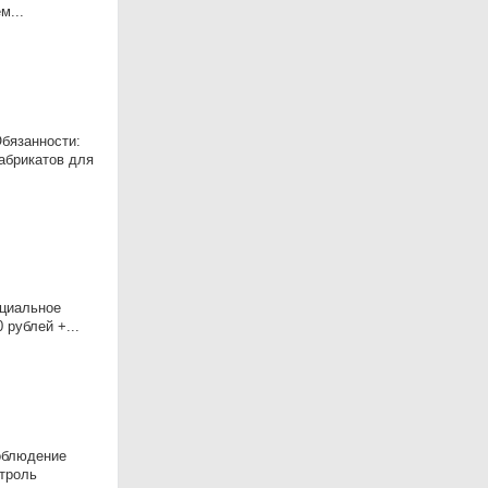
м...
бязанности:
абрикатов для
ициальное
 рублей +...
облюдение
нтроль