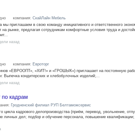
дно
компания:
СкайЛайн Мебель
а мы приглашаем в свою команду инициативного и ответственного эконо
т на рынке, предлагая сотрудникам комфортные условия труда и достой
т...
дели назад
дно
компания:
Евроторг
зинов «ЕВРООПТ», «ХИТ!» и «ГРОШЫК») приглашает на постоянную раб
и: Выпечка кондитерских и хлебобулочных изделий;...
дели назад
 по кадрам
ания:
Гродненский филиал РУП Белтаможсервис
о цикла кадрового делопроизводства (приём, перевод, увольнение, отпу
е личных дел; подбор и обучение персонала, повышение квалификации;
а