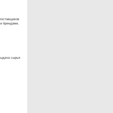
 поставщиков
ми брендами,
выдача сырья