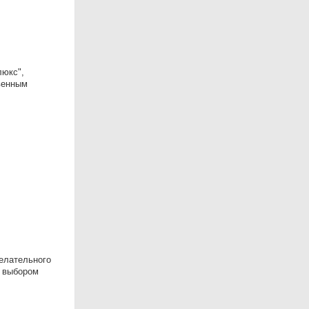
люкс",
венным
елательного
с выбором