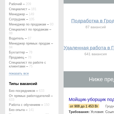
Рабочий
–
209
Специалист
–
181
Менеджер
–
149
Сотрудник
–
105
Подработка в Гро
Менеджер по продажам
–
93
87 вакансий
Специалист по продажам
–
88
Водитель
–
87
Менеджер прямых продаж
–
Удаленная работа в 
84
Бухгалтер
–
78
641 вакансия
Продавец
–
78
Специалист по работе с
клиентами
–
75
показать все
Ниже пре
Типы вакансий
Без посредников
–
633
От прямых работодателей
–
Мойщик-уборщик под
633
Работа с обучением
–
150
от 908
до 1 453
Br
Грод
Без опыта
–
141
Требования:
Условия: Ссылк