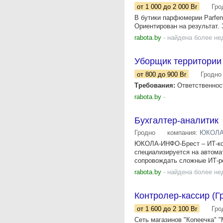
от 1 000
до 2 000
Br
Гро
В бутики парфюмерии Parfen
Ориентирован на результат. 
rabota.by
- найдена более не
Уборщик территории
от 800
до 900
Br
Гродно
Требования:
Ответственност
rabota.by
-
Бухгалтер-аналитик
Гродно
компания:
ЮКОЛА
ЮКОЛА-ИНФО-Брест – ИТ-ком
специализируется на автома
сопровождать сложные ИТ-р
rabota.by
- найдена более не
Контролер-кассир (Г
от 1 600
до 2 100
Br
Гро
Сеть магазинов "Копеечка"