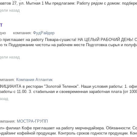
навтов 27, ул. Мытная 1 Мы предлагаем: Работу рядом с домом: подбере
дели назад
т
дно
компания:
ФудРайдер
ко приглашает на работу Повара-сушиста! НА ЦЕЛЫЙ РАБОЧИЙ ДЕНЬ! О
о тк Поддержание чистоты на рабочем месте Подготовка сырья и полуф
дели назад
омпания:
Компания Атлантик
х ОФИЦИАНТА в ресторан "Золотой Теленок". Наши условия работы: 1. оф
аботы с 11.00. 3. стабильная и своевременная заработная плата (от 1000
назад
омпания:
МОСТРА-ГРУПП
п» филиал Кофе приглашает на работу мерчендайзера. Обязанности: С
ндайзинг кофейной продукции. Контроль сроков годности продукции. Ко