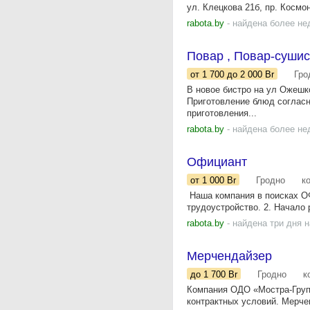
ул. Клецкова 21б, пр. Космо
rabota.by
- найдена более не
Повар , Повар-сушис
от 1 700
до 2 000
Br
Гро
В новое бистро на ул Ожеш
Приготовление блюд согласн
приготовления...
rabota.by
- найдена более не
Официант
от 1 000
Br
Гродно
к
​​​ Наша компания в поиска
трудоустройство. 2. Начало р
rabota.by
- найдена три дня 
Мерчендайзер
до 1 700
Br
Гродно
к
Компания ОДО «Мостра-Груп
контрактных условий. Мерче