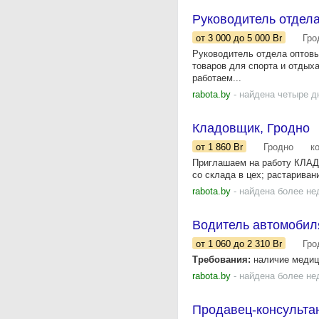
Руководитель отдел
от 3 000
до 5 000
Br
Гро
Руководитель отдела оптов
товаров для спорта и отдых
работаем...
rabota.by
- найдена четыре д
Кладовщик, Гродно
от 1 860
Br
Гродно
к
Приглашаем на работу КЛАД
со склада в цех; растаривани
rabota.by
- найдена более не
Водитель автомобил
от 1 060
до 2 310
Br
Гро
Требования:
наличие медици
rabota.by
- найдена более не
Продавец-консульта