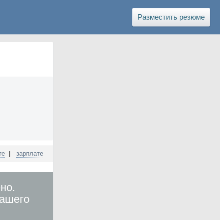
Разместить резюме
те
|
зарплате
но.
вашего