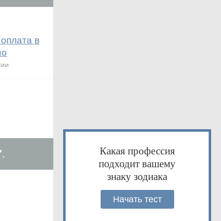
оплата в
но
сии
Какая профессия
"
.
подходит вашему
знаку зодиака
Начать тест