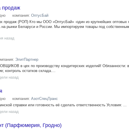
а продаж
дно
компания:
ОптусБай
ых продаж (РОП) Кто мы ООО «ОптусБай» -один из крупнейших оптовых
а на рынки Беларуси и России. Мы импортируем товары под собственны
ня назад
омпания:
ЭлитПартнер
ОВЩИКОВ в цех по производству кондитерских изделий! Обязанности: 
е; контроль остатков склада....
дели назад
я
дно
компания:
АзотСпецТранс
нской справки или готовность её сделать ответственность Условия: ...
дели назад
нт (Парфюмерия, Гродно)