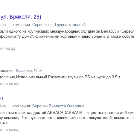
 ул. Брикеля, 25)
дно
компания:
Серволюкс, Группа компаний
овли одного из крупнейших международных холдингов Беларуси "Серво
 формата "у дома", фирменными торговыми павильонами, а также собст
ня назад
омпания:
Кошинер, ЧТУП
олюбие,Исполнительный Развозить грузы по РБ на бусе до 3.5 т ...
дели назад
нт
дно
компания:
Воробей Виолетта Олеговна
газин азиатских сладостей ABRACADABRA! Мы ищем активного и доброж
шу команду! Что нужно делать: консультировать покупателей; помогать 
ть с...
дели назад