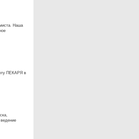
миста. Наша
ное
оту ПЕКАРЯ в
ска,
 ведение