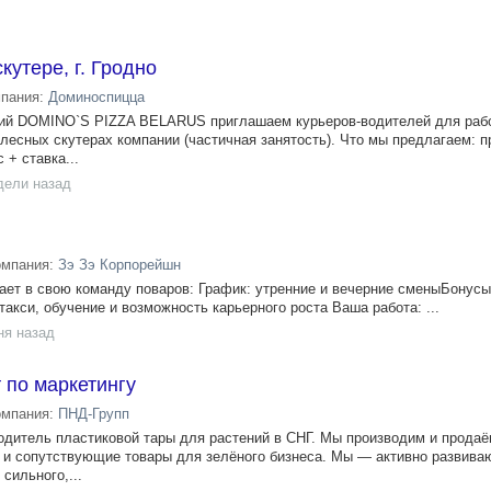
кутере, г. Гродно
мпания:
Доминоспицца
ий DOMINO`S PIZZA BELARUS приглашаем курьеров-водителей для раб
лесных скутерах компании (частичная занятость). Что мы предлагаем: п
 + ставка...
дели назад
омпания:
Зэ Зэ Корпорейшн
ет в свою команду поваров: График: утренние и вечерние сменыБонусы
такси, обучение и возможность карьерного роста Ваша работа: ...
ня назад
 по маркетингу
омпания:
ПНД-Групп
дитель пластиковой тары для растений в СНГ. Мы производим и продаё
 и сопутствующие товары для зелёного бизнеса. Мы — активно развив
сильного,...