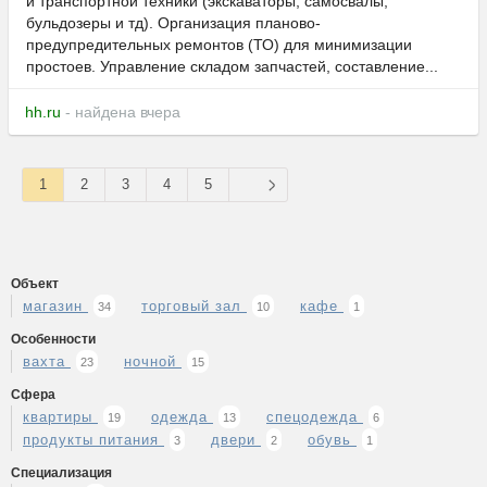
и транспортной техники (экскаваторы, самосвалы,
бульдозеры и тд). Организация планово-
предупредительных ремонтов (ТО) для минимизации
простоев. Управление складом запчастей, составление...
hh.ru
- найдена вчера
1
2
3
4
5
Объект
магазин
торговый зал
кафе
34
10
1
Особенности
вахта
ночной
23
15
Сфера
квартиры
одежда
спецодежда
19
13
6
продукты питания
двери
обувь
3
2
1
Специализация