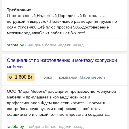
Требования:
Ответственный,Надежный,Порядочный.Контроль за
погрузкой и выгрузкой.Правильное размещения грузов по
осям.Условия:0,14$ плюс простой 50$Удостоверение
международникаОпыт работы от 3-х лет! ...
rabota.by
- найдена более недели назад
Специалист по изготовлению и монтажу корпусной
мебели
от 1 600
Br
Горки
компания:
Мара мебель
ООО "Мара Мебель" расширяет производство корпусной
мебели и приглашает в команду новичков и
профессионалов.Ждем вас,если хотите:— получить
востребованную руками профессию;— работать
официально и спокойно;— монтировать и создавать...
rabota.by
- найдена более недели назад