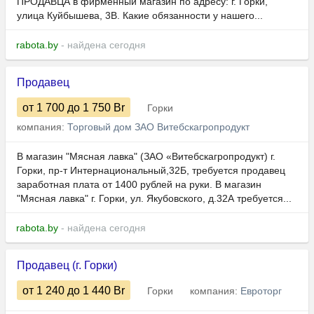
ПРОДАВЦА в фирменный магазин по адресу: г. Горки,
улица Куйбышева, 3В. Какие обязанности у нашего...
rabota.by
- найдена сегодня
Продавец
от 1 700
до 1 750
Br
Горки
компания:
Торговый дом ЗАО Витебскагропродукт
В магазин "Мясная лавка" (ЗАО «Витебскагропродукт) г.
Горки, пр-т Интернациональный,32Б, требуется продавец
заработная плата от 1400 рублей на руки. В магазин
"Мясная лавка" г. Горки, ул. Якубовского, д.32А требуется...
rabota.by
- найдена сегодня
Продавец (г. Горки)
от 1 240
до 1 440
Br
Горки
компания:
Евроторг