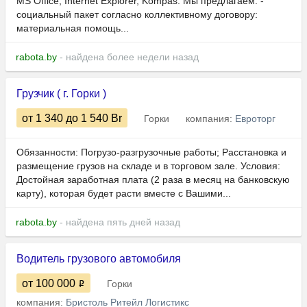
MS Office, Internet Explorer, Kompas. Мы предлагаем: -
социальный пакет согласно коллективному договору:
материальная помощь...
rabota.by
- найдена более недели назад
Грузчик ( г. Горки )
от 1 340
до 1 540
Br
Горки
компания:
Евроторг
Обязанности: Погрузо-разгрузочные работы; Расстановка и
размещение грузов на складе и в торговом зале. Условия:
Достойная заработная плата (2 раза в месяц на банковскую
карту), которая будет расти вместе с Вашими...
rabota.by
- найдена пять дней назад
Водитель грузового автомобиля
от 100 000
Горки
компания:
Бристоль Ритейл Логистикс