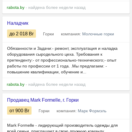
rabota.by
- найдена более недели назад
Наладчик
до 2 018
Br
Горки
компания:
Молочные горки
Обязанности и Задачи:- ремонт, эксплуатация и наладка
оборудования сыродельного цеха. Требования к
претенденту:- от профессионально-технического;- опыт
работы по профессии от 1 года. .Мы предлагаем: -
повышение квалификации, обучение и...
rabota.by
- найдена более недели назад
Продавец Mark Formelle, г. Горки
от 900
Br
Горки
компания:
Марк Формэль
Mark Formelle - лидирующий производитель одежды для
всей семьи, приглашает в свою дружную команду