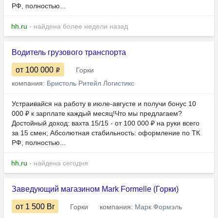
РФ, полностью...
hh.ru
- найдена более недели назад
Водитель грузового транспорта
от 100 000
Горки
компания:
Бристоль Ритейл Логистикс
Устраивайся на работу в июле-августе и получи бонус 10
000 ₽ к зарплате каждый месяц!Что мы предлагаем?
Достойный доход: вахта 15/15 - от 100 000 ₽ на руки всего
за 15 смен; Абсолютная стабильность: оформление по ТК
РФ, полностью...
hh.ru
- найдена сегодня
Заведующий магазином Mark Formelle (Горки)
от 1 500
Br
Горки
компания:
Марк Формэль