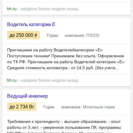
hh.ru
- найдена более недели назад
Водитель категории Е
до 250 000
Горки
компания:
ITECO
Приглашаем на работу Водителейкатегории «Е»
Поступление техники! Принимаем без опыта. Оформление
по ТК РФ. Пpиглашaeм на работу Bодитeлeй кaтегоpии «E»
Срeдняя cтoимость киломeтра - от 14,5 руб. (без учета...
hh.ru
- найдена более недели назад
Ведущий инженер
до 2 734
Br
Горки
компания:
Молочные горки
Требования к претенденту: - высшее образование; - опыт
работы от 3 лет; - уверенное пользование ПК: программы