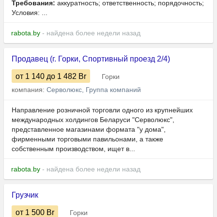
Требования:
аккуратность; ответственность; порядочность;
Условия: ...
rabota.by
- найдена более недели назад
Продавец (г. Горки, Спортивный проезд 2/4)
от 1 140
до 1 482
Br
Горки
компания:
Серволюкс, Группа компаний
Направление розничной торговли одного из крупнейших
международных холдингов Беларуси "Серволюкс",
представленное магазинами формата "у дома",
фирменными торговыми павильонами, а также
собственным производством, ищет в...
rabota.by
- найдена более недели назад
Грузчик
от 1 500
Br
Горки