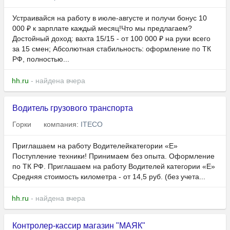
Устраивайся на работу в июле-августе и получи бонус 10
000 ₽ к зарплате каждый месяц!Что мы предлагаем?
Достойный доход: вахта 15/15 - от 100 000 ₽ на руки всего
за 15 смен; Абсолютная стабильность: оформление по ТК
РФ, полностью...
hh.ru
- найдена вчера
Водитель грузового транспорта
Горки
компания:
ITECO
Приглашаем на работу Водителейкатегории «Е»
Поступление техники! Принимаем без опыта. Оформление
по ТК РФ. Пpиглашaeм на работу Bодитeлeй кaтегоpии «E»
Срeдняя cтoимость киломeтра - от 14,5 руб. (без учета...
hh.ru
- найдена вчера
Контролер-кассир магазин "МАЯК"