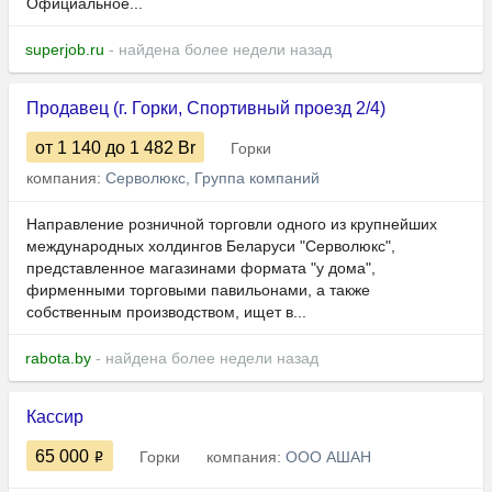
Официальное...
superjob.ru
- найдена более недели назад
Продавец (г. Горки, Спортивный проезд 2/4)
от 1 140
до 1 482
Br
Горки
компания:
Серволюкс, Группа компаний
Направление розничной торговли одного из крупнейших
международных холдингов Беларуси "Серволюкс",
представленное магазинами формата "у дома",
фирменными торговыми павильонами, а также
собственным производством, ищет в...
rabota.by
- найдена более недели назад
Кассир
65 000
Горки
компания:
ООО АШАН