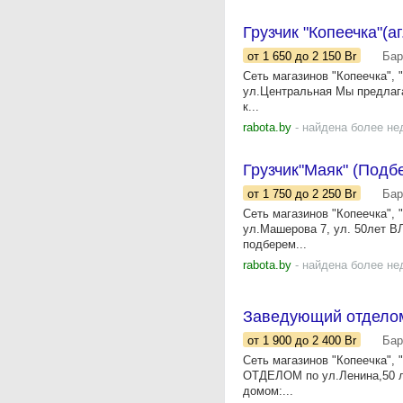
Грузчик "Копеечка"(
от 1 650
до 2 150
Br
Бар
Сеть магазинов "Копеечка",
ул.Центральная Мы предлага
к...
rabota.by
- найдена более не
Грузчик"Маяк" (Подб
от 1 750
до 2 250
Br
Бар
Сеть магазинов "Копеечка",
ул.Машерова 7, ул. 50лет В
подберем...
rabota.by
- найдена более не
Заведующий отделом
от 1 900
до 2 400
Br
Бар
Сеть магазинов "Копеечка"
ОТДЕЛОМ по ул.Ленина,50 л
домом:...