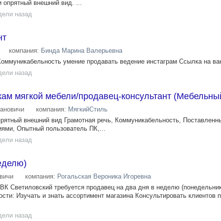
 опрятный внешний вид. ...
дели назад
нт
компания:
Бинда Марина Валерьевна
оммуникабельность умение продавать ведение инстаграм Ссылка на вак
дели назад
ам мягкой мебели/продавец-консультант (Мебельны
ановичи
компания:
МягкийСтиль
рятный внешний вид Грамотная речь, Коммуникабельность, Поставленны
иями, Опытный пользователь ПК,...
дели назад
еделю)
вичи
компания:
Рогальская Вероника Игоревна
ВК Светиловский требуется продавец на два дня в неделю (понедельник
ости: Изучать и знать ассортимент магазина Консультировать клиентов 
дели назад