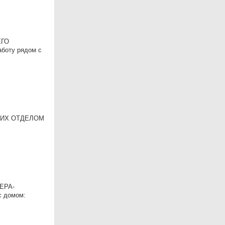
ЕГО
боту рядом с
УЮЩИХ ОТДЕЛОМ
ЛЕРА-
с домом: