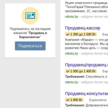
Ищем энергичного продавца,
"ТехноГараж"ОбязанностиКон
программами, 1С, кассовым..
rabota.by
- найдена более не
Продавец-кассир
Подпишитесь на последние
вакансии "
Продавец в
от 1 300
до 1 500
Br
Бар
Барановичах
"
Компания «Марцін» — это д
магазинов в Беларуси. Мы ц
Подписаться
развитию.Наша цель — созда
rabota.by
- найдена более не
Продавец/продавец-
от 1 000
до 1 400
Br
Бар
Требования:
Способность к 
rabota.by
- найдена более не
Продавец-консультан
от 1 800
Br
Барановичи
Требования:
Доброжелательн