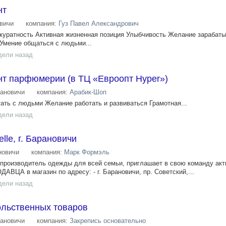
нт
вичи
компания:
Гуз Павел Александрович
куратность Активная жизненная позиция Улыбчивость Желание зарабаты
Умение общаться с людьми...
дели назад
нт парфюмерии (в ТЦ «Евроопт Hyper»)
ановичи
компания:
Арабик-Шоп
ть с людьми Желание работать и развиваться Грамотная...
дели назад
lle, г. Барановичи
новичи
компания:
Марк Формэль
 производитель одежды для всей семьи, приглашает в свою команду ак
АВЦА в магазин по адресу: - г. Барановичи, пр. Советский,...
дели назад
льственных товаров
ановичи
компания:
Закрепись основательно