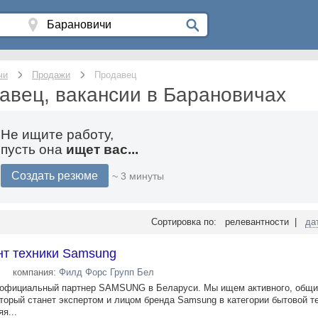
чи
Продажи
Продавец
авец, вакансии в Барановичах
Не ищите работу,
пусть она
ищет вас...
Создать резюме
~ 3 минуты
Сортировка по: релевантности |
да
нт техники Samsung
компания:
Филд Форс Групп Бел
 официальный партнер SAMSUNG в Беларуси. Мы ищем активного, общи
торый станет экспертом и лицом бренда Samsung в категории бытовой те
я...