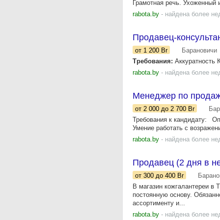
Грамотная речь. Ухоженный и
rabota.by
- найдена более не
Продавец-консульта
от 1 200
Br
Барановичи
Требования:
Аккуратность К
rabota.by
- найдена более не
Менеджер по продаж
от 2 000
до 2 700
Br
Бар
Требования к кандидату: Оп
Умение работать с возражен
rabota.by
- найдена более не
Продавец (2 дня в н
от 300
до 400
Br
Барано
В магазин кожгалантереи в Т
постоянную основу. Обязанн
ассортименту и...
rabota.by
- найдена более не