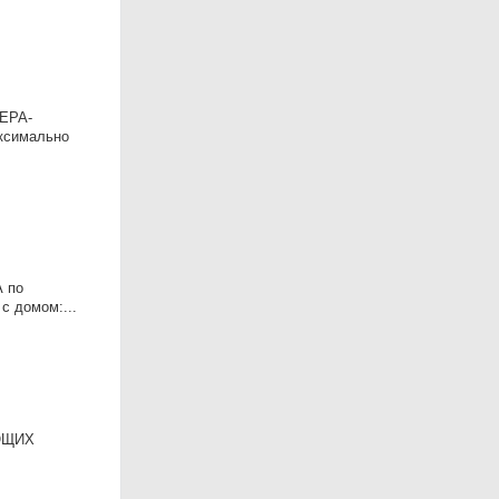
ЛЕРА-
ксимально
А по
с домом:...
УЮЩИХ