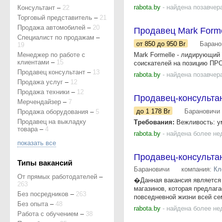
rabota.by
- найдена позавчер
Консультант
–
22
Торговый представитель
–
21
Продажа автомобилей
–
20
Продавец Mark Forme
Специалист по продажам
–
от 850
до 950
Br
Барано
19
Менеджер по работе с
Mark Formelle - лидирующий
клиентами
–
15
соискателей на позицию ПРОД
Продавец консультант
–
13
rabota.by
- найдена позавчер
Продажа услуг
–
12
Продажа техники
–
12
Продавец-консульта
Мерчендайзер
–
7
до 1 178
Br
Барановичи
Продажа оборудования
–
5
Продавец на выкладку
Требования:
Вежливость: ум
товара
–
4
rabota.by
- найдена более не
показать все
Продавец-консульта
Типы вакансий
Барановичи
компания:
Кл
От прямых работодателей
–
�Данная вакансия является
263
магазинов, которая предлага
Без посредников
–
263
повседневной жизни всей се
Без опыта
–
48
rabota.by
- найдена более не
Работа с обучением
–
38