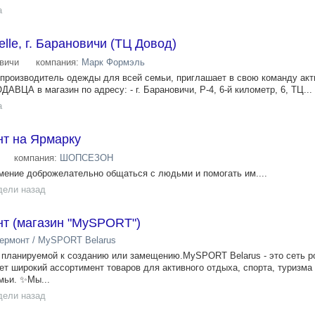
а
lle, г. Барановичи (ТЦ Довод)
вичи
компания:
Марк Формэль
 производитель одежды для всей семьи, приглашает в свою команду ак
АВЦА в магазин по адресу: - г. Барановичи, Р-4, 6-й километр, 6, ТЦ...
а
нт на Ярмарку
компания:
ШОПСЕЗОН
ение доброжелательно общаться с людьми и помогать им....
дели назад
нт (магазин "MySPORT")
ермонт / MySPORT Belarus
 планируемой к созданию или замещению.MySPORT Belarus - это сеть р
ет широкий ассортимент товаров для активного отдыха, спорта, туризма
мьи. ✨Мы...
дели назад