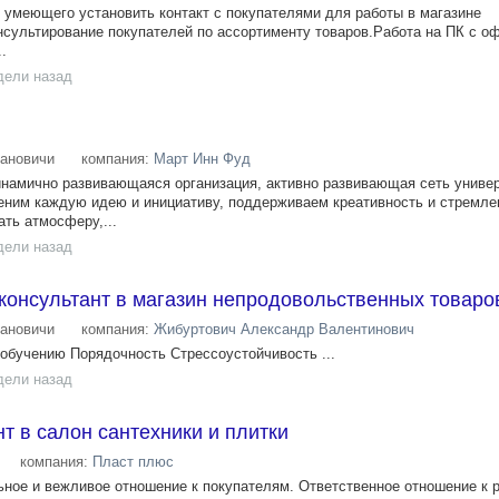
 умеющего установить контакт с покупателями для работы в магазине
сультирование покупателей по ассортименту товаров.Работа на ПК с 
.
дели назад
ановичи
компания:
Март Инн Фуд
инамично развивающаяся организация, активно развивающая сеть униве
еним каждую идею и инициативу, поддерживаем креативность и стремле
ть атмосферу,...
дели назад
консультант в магазин непродовольственных товаро
ановичи
компания:
Жибуртович Александр Валентинович
обучению Порядочность Стрессоустойчивость ...
дели назад
т в салон сантехники и плитки
компания:
Пласт плюс
ое и вежливое отношение к покупателям. Ответственное отношение к р