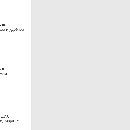
А по
кое и удобное
А в
омом:
УЮЩИХ
ту рядом с