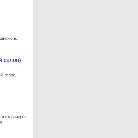
ансию в...
й салон)
й голос,
 и вторник) на
по