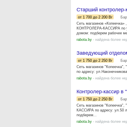
Старший контролер-к
от 1 700
до 2 200
Br
Бар
Сеть магазинов «Копеечка»
КОНТРОЛЕРА-КАССИРА по ул.
домом: подберем рабочее ме
rabota.by
- найдена более не
Заведующий отделом
от 1 750
до 2 250
Br
Бар
Сеть магазинов "Копеечка"
по адресу: ул.Наконечникова
rabota.by
- найдена более не
Контролер-кассир в 
от 1 750
до 2 250
Br
Бар
Сеть магазинов "Копеечка",
КАССИРА по адресу: ул.50 л
подберем...
rabota.by
- найдена более не