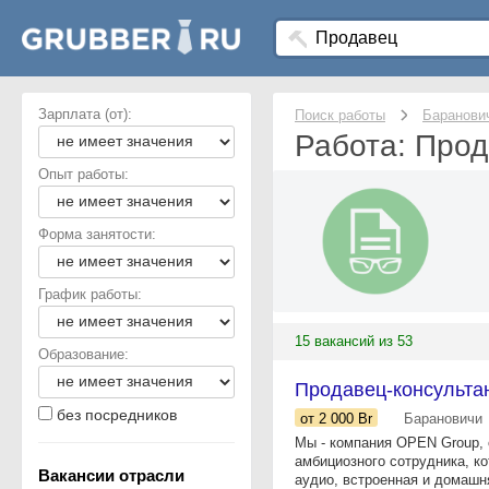
Зарплата (от):
Поиск работы
Баранови
Работа: Прод
Опыт работы:
Форма занятости:
График работы:
15 вакансий из 53
Образование:
Продавец-консульта
без посредников
от 2 000
Br
Барановичи
Мы - компания OPEN Group,
амбициозного сотрудника, ко
Вакансии отрасли
аудио, встроенная и домашня