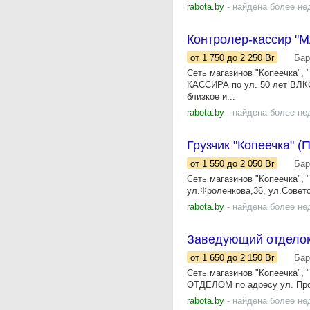
rabota.by
- найдена более не
Контролер-кассир "
от 1 750
до 2 250
Br
Бар
Сеть магазинов "Копеечка",
КАССИРА по ул. 50 лет ВЛК
близкое и...
rabota.by
- найдена более не
Грузчик "Копеечка" 
от 1 550
до 2 050
Br
Бар
Сеть магазинов "Копеечка",
ул.Фроленкова,36, ул.Советс
rabota.by
- найдена более не
Заведующий отделом
от 1 650
до 2 150
Br
Бар
Сеть магазинов "Копеечка"
ОТДЕЛОМ по адресу ул. Пром
rabota.by
- найдена более не