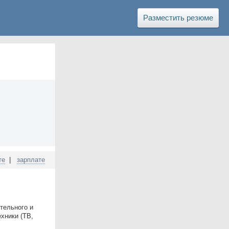
Разместить резюме
те
|
зарплате
тельного и
хники (ТВ,