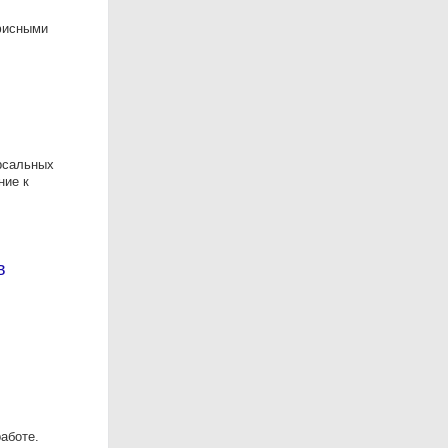
офисными
рсальных
ние к
в
аботе.