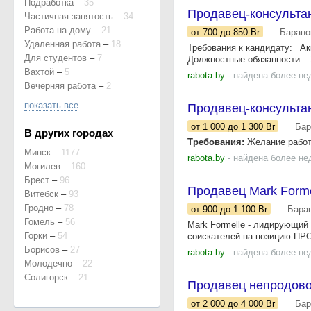
Подработка
–
35
Продавец-консульта
Частичная занятость
–
34
Работа на дому
–
21
от 700
до 850
Br
Барано
Удаленная работа
–
18
Требования к кандидату: Ак
Для студентов
–
7
Должностные обязанности: 
Вахтой
–
5
rabota.by
- найдена более не
Вечерняя работа
–
2
показать все
Продавец-консульта
от 1 000
до 1 300
Br
Бар
В других городах
Требования:
Желание работа
Минск
–
1177
rabota.by
- найдена более не
Могилев
–
160
Брест
–
96
Продавец Mark Forme
Витебск
–
93
Гродно
–
78
от 900
до 1 100
Br
Бара
Гомель
–
56
Mark Formelle - лидирующий
Горки
–
54
соискателей на позицию ПРОД
Борисов
–
27
rabota.by
- найдена более не
Молодечно
–
22
Солигорск
–
21
Продавец непродово
от 2 000
до 4 000
Br
Бар