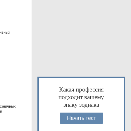
тивных
Какая профессия
подходит вашему
знаку зодиака
озничных
 и
Начать тест