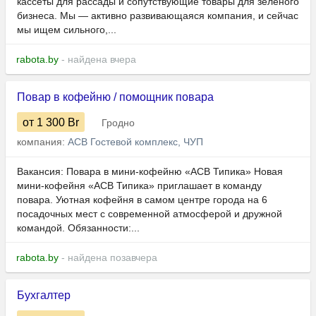
кассеты для рассады и сопутствующие товары для зелёного
бизнеса. Мы — активно развивающаяся компания, и сейчас
мы ищем сильного,...
rabota.by
- найдена вчера
Повар в кофейню / помощник повара
от 1 300
Br
Гродно
компания:
АСВ Гостевой комплекс, ЧУП
Вакансия: Повара в мини-кофейню «АСВ Типика» Новая
мини-кофейня «АСВ Типика» приглашает в команду
повара. Уютная кофейня в самом центре города на 6
посадочных мест с современной атмосферой и дружной
командой. Обязанности:...
rabota.by
- найдена позавчера
Бухгалтер