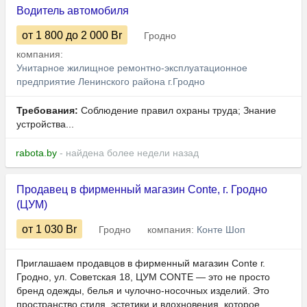
Водитель автомобиля
от 1 800
до 2 000
Br
Гродно
компания:
Унитарное жилищное ремонтно-эксплуатационное
предприятие Ленинского района г.Гродно
Требования:
Соблюдение правил охраны труда; Знание
устройства...
rabota.by
- найдена более недели назад
Продавец в фирменный магазин Conte, г. Гродно
(ЦУМ)
от 1 030
Br
Гродно
компания:
Конте Шоп
Приглашаем продавцов в фирменный магазин Conte г.
Гродно, ул. Советская 18, ЦУМ CONTE — это не просто
бренд одежды, белья и чулочно-носочных изделий. Это
пространство стиля, эстетики и вдохновения, которое