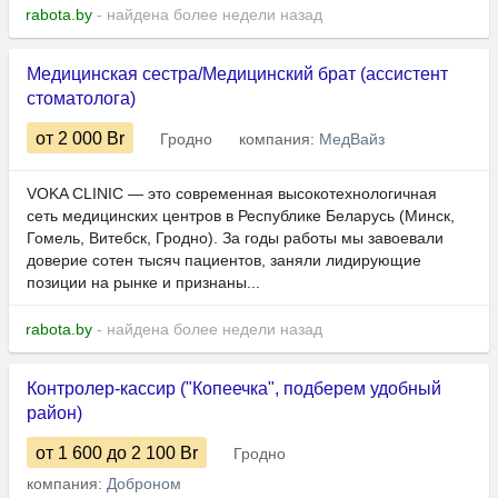
rabota.by
- найдена более недели назад
Медицинская сестра/Медицинский брат (ассистент
стоматолога)
от 2 000
Br
Гродно
компания:
МедВайз
VOKA CLINIC — это современная высокотехнологичная
сеть медицинских центров в Республике Беларусь (Минск,
Гомель, Витебск, Гродно). За годы работы мы завоевали
доверие сотен тысяч пациентов, заняли лидирующие
позиции на рынке и признаны...
rabota.by
- найдена более недели назад
Контролер-кассир ("Копеечка", подберем удобный
район)
от 1 600
до 2 100
Br
Гродно
компания:
Доброном