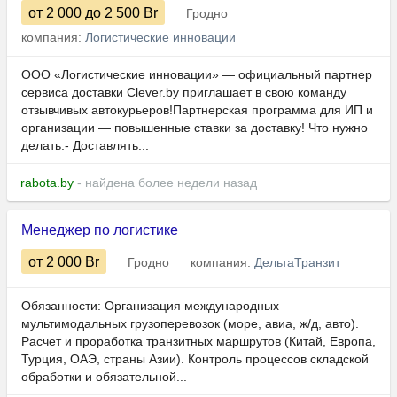
от 2 000
до 2 500
Br
Гродно
компания:
Логистические инновации
ООО «Логистические инновации» — официальный партнер
сервиса доставки Clever.by приглашает в свою команду
отзывчивых автокурьеров!Партнерская программа для ИП и
организации — повышенные ставки за доставку! Что нужно
делать:- Доставлять...
rabota.by
- найдена более недели назад
Менеджер по логистике
от 2 000
Br
Гродно
компания:
ДельтаТранзит
Обязанности: Организация международных
мультимодальных грузоперевозок (море, авиа, ж/д, авто).
Расчет и проработка транзитных маршрутов (Китай, Европа,
Турция, ОАЭ, страны Азии). Контроль процессов складской
обработки и обязательной...