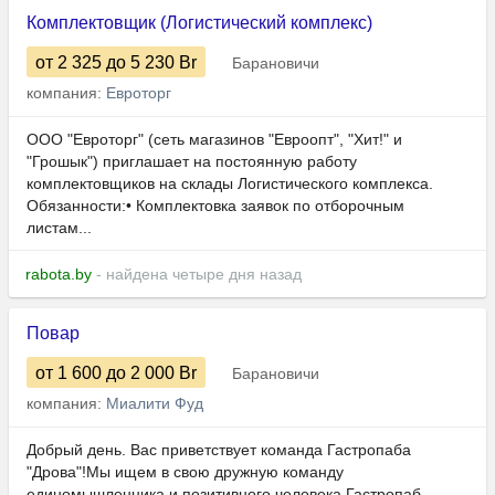
Комплектовщик (Логистический комплекс)
от 2 325
до 5 230
Br
Барановичи
компания:
Евроторг
ООО "Евроторг" (сеть магазинов "Евроопт", "Хит!" и
"Грошык") приглашает на постоянную работу
комплектовщиков на склады Логистического комплекса.
Обязанности:• Комплектовка заявок по отборочным
листам...
rabota.by
- найдена четыре дня назад
Повар
от 1 600
до 2 000
Br
Барановичи
компания:
Миалити Фуд
Добрый день. Вас приветствует команда Гастропаба
"Дрова"!Мы ищем в свою дружную команду
единомышленника и позитивного человека.Гастропаб