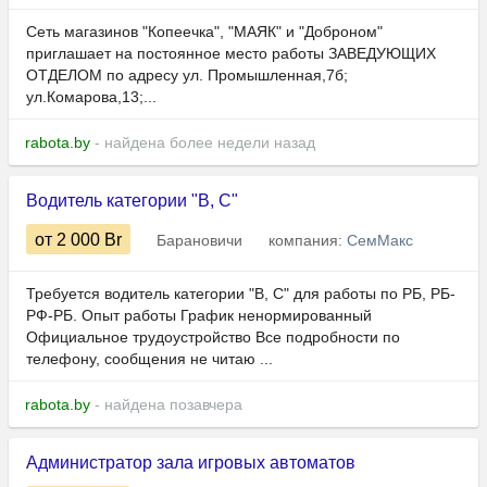
Сеть магазинов "Копеечка", "МАЯК" и "Доброном"
приглашает на постоянное место работы ЗАВЕДУЮЩИХ
ОТДЕЛОМ по адресу ул. Промышленная,7б;
ул.Комарова,13;...
rabota.by
- найдена более недели назад
Водитель категории "В, С"
от 2 000
Br
Барановичи
компания:
СемМакс
Требуется водитель категории "В, С" для работы по РБ, РБ-
РФ-РБ. Опыт работы График ненормированный
Официальное трудоустройство Все подробности по
телефону, сообщения не читаю ...
rabota.by
- найдена позавчера
Администратор зала игровых автоматов