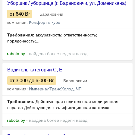
Уборщик / уборщица (г. Барановичи, ул. Доменикана)
от 640
Br
Барановичи
компания:
Комфорт в кубе
Требования:
аккуратность; ответственность;
порядочность;...
rabota.by
- найдена более недели назад
Водитель категории C, Е
от 3 000
до 6 000
Br
Барановичи
компания:
ИмпериалТрансХолод, ЧП
Требования:
Действующая водительская медицинская
справка Действующая квалификационная карточка...
rabota.by
- найдена более недели назад