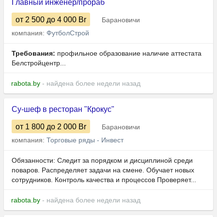
Главный инженер/прораб
от 2 500
до 4 000
Br
Барановичи
компания:
ФутболСтрой
Требования:
профильное образование наличие аттестата
Белстройцентр...
rabota.by
- найдена более недели назад
Су-шеф в ресторан "Крокус"
от 1 800
до 2 000
Br
Барановичи
компания:
Торговые ряды - Инвест
Обязанности: Следит за порядком и дисциплиной среди
поваров. Распределяет задачи на смене. Обучает новых
сотрудников. Контроль качества и процессов Проверяет...
rabota.by
- найдена более недели назад