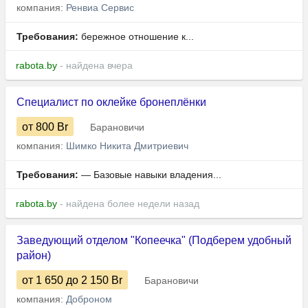
компания:
Ренвиа Сервис
Требования:
бережное отношение к...
rabota.by
- найдена вчера
Специалист по оклейке бронеплёнки
от 800
Br
Барановичи
компания:
Шимко Никита Дмитриевич
Требования:
— Базовые навыки владения...
rabota.by
- найдена более недели назад
Заведующий отделом "Копеечка" (Подберем удобный
район)
от 1 650
до 2 150
Br
Барановичи
компания:
Доброном