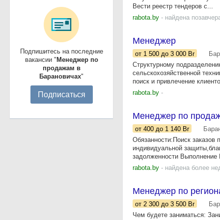
Вести реестр тендеров с...
rabota.by
- найдена позавчер
Менеджер
Подпишитесь на последние
от 1 500
до 3 000
Br
Бар
вакансии "
Менеджер по
Структурному подразделению
продажам в
сельскохозяйственной техни
Барановичах
"
поиск и привлечение клиентов
rabota.by
-
Подписаться
Менеджер по прода
от 400
до 1 140
Br
Бара
Обязанности:Поиск заказов 
индивидуальной защиты,блан
задолженности Выполнение K
rabota.by
- найдена более не
Менеджер по регион
от 2 300
до 3 500
Br
Бар
Чем будете заниматься: Зан