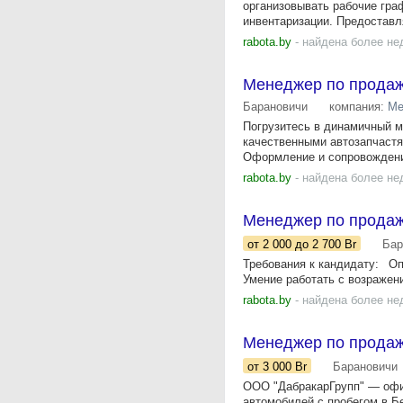
организовывать рабочие гра
инвентаризации. Предоставля
rabota.by
- найдена более не
Менеджер по продаж
Барановичи
компания:
Ме
Погрузитесь в динамичный м
качественными автозапчастя
Оформление и сопровождение
rabota.by
- найдена более не
Менеджер по продаж
от 2 000
до 2 700
Br
Бар
Требования к кандидату: Оп
Умение работать с возражен
rabota.by
- найдена более не
Менеджер по продаж
от 3 000
Br
Барановичи
ООО "ДабракарГрупп" — офи
автомобилей с пробегом в Б