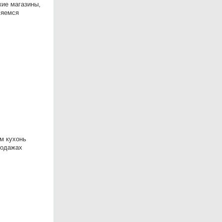
кие магазины,
ляемся
м кухонь
родажах