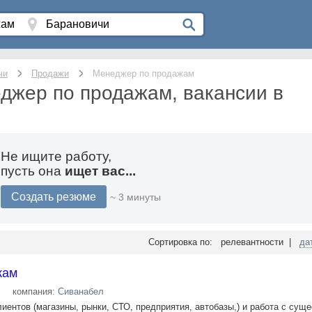
чи
Продажи
Менеджер по продажам
джер по продажам, вакансии в
Не ищите работу,
пусть она
ищет вас...
Создать резюме
~ 3 минуты
Сортировка по: релевантности |
да
жам
компания:
Сиванабел
лиентов (магазины, рынки, СТО, предприятия, автобазы,) и работа с су