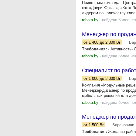
Привет, мы команда - Центр
как «Двери Юркас», «Хата Л
лидером по количеству клиен
rabota.by
- найдена более не
Менеджер по прода
от 1 400
до 2 800
Br
Бар
Требования:
- Активность- 
rabota.by
- найдена более не
Специалист по рабо
от 1 000
до 3 000
Br
Бар
Компания «Модульные решен
Менеджер-дизайнер по прод
мебельных решений для дома
rabota.by
- найдена более не
Менеджер по продаж
от 1 500
Br
Барановичи
Требования:
Желание работа