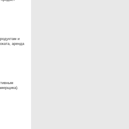
продуктам и
оката, аренда
ктивным
амерщика).