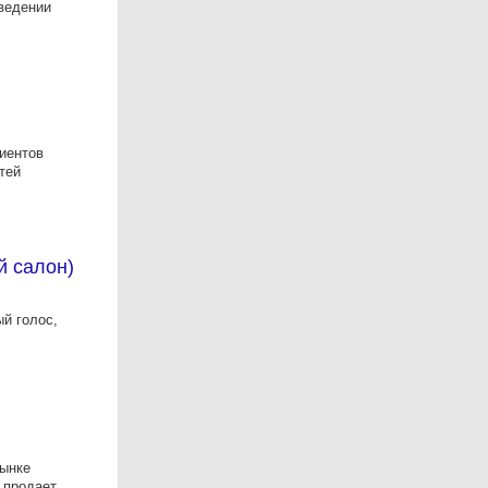
оведении
иентов
тей
й салон)
й голос,
рынке
 продает