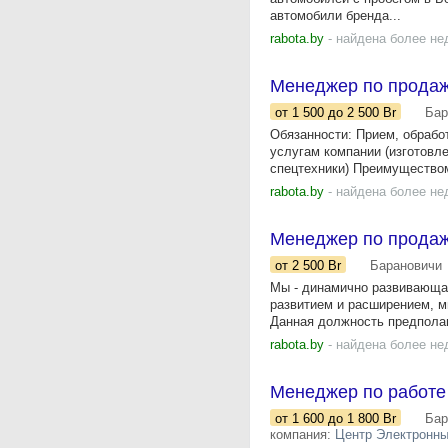
автомобили бренда...
rabota.by
- найдена более не
Менеджер по прода
от 1 500
до 2 500
Br
Бар
Обязанности: Прием, обрабо
услугам компании (изготовл
спецтехники) Преимуществом
rabota.by
- найдена более не
Менеджер по продаж
от 2 500
Br
Барановичи
Мы - динамично развивающая
развитием и расширением, м
Данная должность предполаг
rabota.by
- найдена более не
Менеджер по работе
от 1 600
до 1 800
Br
Бар
компания:
Центр Электронны