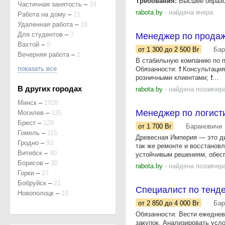
Требования:
Высшее образов
Частичная занятость
–
34
rabota.by
- найдена вчера
Работа на дому
–
21
Удаленная работа
–
18
Для студентов
–
7
Менеджер по продажа
Вахтой
–
5
от 1 300
до 2 500
Br
Бар
Вечерняя работа
–
2
В стабильную компанию по
показать все
Обязанности: ❗️ Консультаци
розничными клиентами; ❗️...
В других городах
rabota.by
- найдена позавчер
Минск
–
1928
Менеджер по логист
Могилев
–
135
Брест
–
129
от 1 700
Br
Барановичи
Гомель
–
115
Древесная Империя — это д
Гродно
–
93
так же ремонте и восстанов
Витебск
–
90
устойчивым решениям, обесп
Борисов
–
30
rabota.by
- найдена позавчер
Горки
–
27
Бобруйск
–
21
Специалист по тенд
Новополоцк
–
18
от 2 850
до 4 000
Br
Бар
Обязанности: Вести ежедне
закупок. Анализировать усло