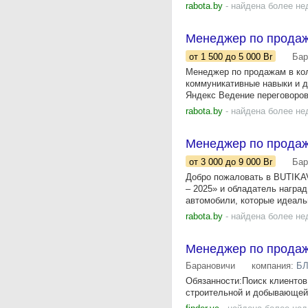
rabota.by
- найдена более не
Менеджер по продаж
от 1 500
до 5 000
Br
Бар
Менеджер по продажам в кол
коммуникативные навыки и д
Яндекс Ведение переговоров 
rabota.by
- найдена более не
Менеджер по прода
от 3 000
до 9 000
Br
Бар
Добро пожаловать в BUTIKA
– 2025» и обладатель награ
автомобили, которые идеальн
rabota.by
- найдена более не
Менеджер по прода
Барановичи
компания:
БЛ
Обязанности:Поиск клиентов
строительной и добывающей те