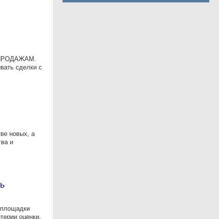
О ПРОДАЖАМ.
ывать сделки с
ве новых, а
тва и
ь
 площадки
итерии оценки.