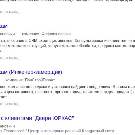
дели назад
жам
ановичи
компания:
Фабрика сварки
тка, внесение в CRM входящих звонков; Консультирование клиентов по 
ение металлоконструкций, услуги металлообработки, продажа металлопр
...
дели назад
ам (Инженер-замерщик)
компания:
ПанСтройГарант
ся компания по продаже и установке сайдинга «под ключ». В связи с а
ы ищем активного, опытного торгового представителя в отдел продаж (з
ает...
дели назад
 с клиентами "Двери ЮРКАС"
ановичи
х Технологий / Центр интерьерных решений Квадратный метр