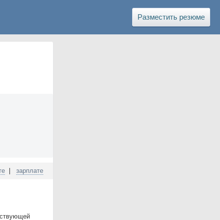
Разместить резюме
те
|
зарплате
ществующей