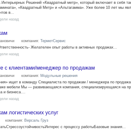
а Интерьерных Решений «Квадратный метр», который включает в себя та
амината», «Квадратный Метр» и «Альтагамма». Уже более 10 лет мы яв
тов в...
дели назад
жам
ановичи
компания:
ТерметСервис
Ответственность- Желателен опыт работы в активных продажах...
дели назад
те с клиентами/менеджер по продажам
ановичи
компания:
Модульные решения
ия» ищет в команду Специалиста по продажам / менеджера по продажа
аже мебели Мы — развивающаяся компания, специализирующаяся на п
 и бизнеса....
дели назад
ам логистических услуг
компания:
Версаль Груз
тьСтрессоустойчивостьИнтерес с процессу работыБазовые знания...