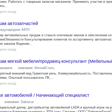
фики. Работать с товарным запасом магазинов. Принимать участие в пр
ть...
дели назад
ам автозапчастей
ждународник АВТО
ир автомобильных продаж и станьте ключевым звеном в обеспечении кл
миОбязанности Консультирование клиентов по ассортименту автозапчас
 заказов Ведение...
дели назад
ам мягкой мебели/продавец-консультант (Мебельны
ановичи
компания:
МягкийСтиль
рятный внешний вид Грамотная речь, Коммуникабельность, Поставленны
иями, Опытный пользователь ПК,...
дели назад
е автомобилей / Начинающий специалист
компания:
Dabracar
циальный дилер, дистрибьютор автомобилей LADA и крупный игрок на 
еларуси.Компания основана с 2024 году. Сегодня - ООО "ДабракарГрупп"