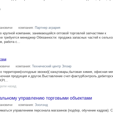
а
ановичи
компания:
Партнер агрария
 крупной компании, занимающейся оптовой торговлей запчастями к
ке требуется менеджер Обязанности: продажа запасных частей к сельхо
, работа с...
жам
новичи
компания:
Технический центр Элоир
по территории(холодные звонки)( канцтовары,бытовая химия, офисная м
очная продукция и другое.Выставление счет-фактурКонтроль дебиторс
PI...
дели назад
альному управлению торговыми объектами
ановичи
компания:
Зоолэнд
иматься управлением персонала магазинов (подбор, обучение кадров). С