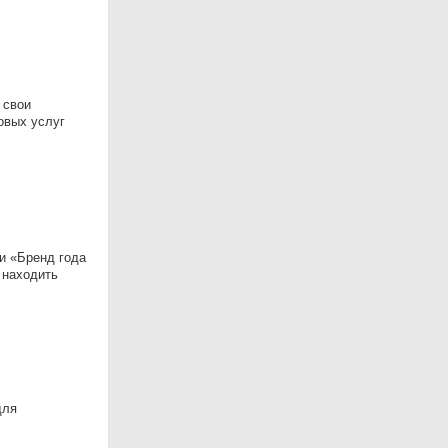
 свои
овых услуг
и «Бренд года
 находить
для