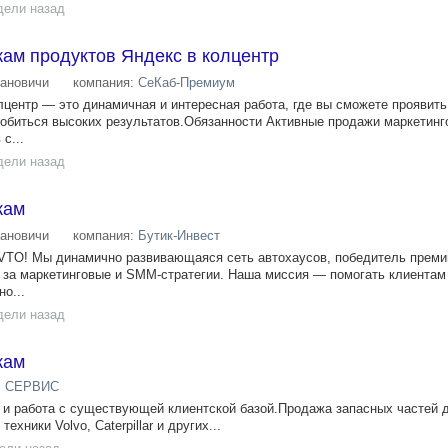
дели назад
ам продуктов Яндекс в колцентр
ановичи
компания:
СеКаб-Премиум
центр — это динамичная и интересная работа, где вы сможете проявить
обиться высоких результатов.Обязанности Активные продажи маркетинг
с...
дели назад
жам
ановичи
компания:
Бутик-Инвест
VTO! Мы динамично развивающаяся сеть автохаусов, победитель преми
д за маркетинговые и SMM-стратегии. Наша миссия — помогать клиентам
о...
дели назад
жам
 СЕРВИС
 и работа с существующей клиентской базой.Продажа запасных частей 
хники Volvo, Caterpillar и других...