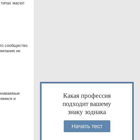
 типах масел
это сообщество
омпания не
знаваемые
Какая профессия
ляемся и
подходит вашему
знаку зодиака
Начать тест