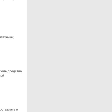
зтехнике;
ебель,средства
кой
оставлять и