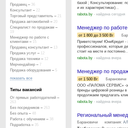
базой ; Консультирование: п
Продавец
–
36
и их характеристиках)...
Консультант
–
22
rabota.by
- найдена сегодня
Торговый представитель
–
21
Продажа автомобилей
–
20
Менеджер по работе
Специалист по продажам
–
19
от 1 800
до 3 500
Br
Бар
Менеджер по работе с
клиентами
–
15
Приветствуем! ЮниКредит - 
профессионалов, которые де
Продавец консультант
–
13
стоит на месте и постоянно..
Продажа услуг
–
12
rabota.by
- найдена вчера
Продажа техники
–
12
Мерчендайзер
–
7
Продажа оборудования
–
5
Менеджер по прода
показать все
от 1 500
Br
Барановичи
ООО «ПАЛОМА СЕРВИС» -это
Типы вакансий
бренды цифровой розницы в 
продолжаем предлагать клие
От прямых работодателей
–
rabota.by
- найдена вчера
263
Без посредников
–
263
Без опыта
–
48
Региональный менед
Работа с обучением
–
38
Барановичи
компания:
АЛ
Подработка
–
35