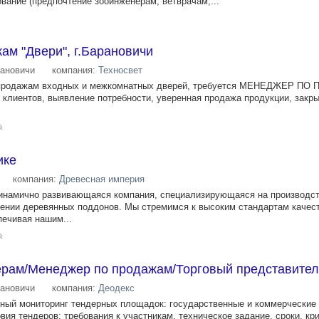
ание (предпочтение зооинженерам, ветврачам,...
м "Двери", г.Барановичи
ановичи
компания:
Техносвет
 продажам входных и межкомнатных дверей, требуется МЕНЕДЖЕР П
я клиентов, выявление потребности, уверенная продажа продукции, закр
а
ике
компания:
Древесная империя
инамично развивающаяся компания, специализирующаяся на производст
лении деревянных поддонов. Мы стремимся к высоким стандартам качес
ечивая нашим...
а
ерам/Менеджер по продажам/Торговый представител
ановичи
компания:
Деодекс
вный мониторинг тендерных площадок: государственные и коммерческие
вия тендеров: требования к участникам, техническое задание, сроки, кр