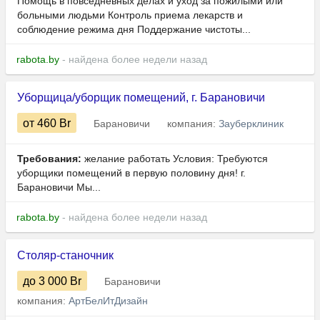
Помощь в повседневных делах и уход за пожилыми или
больными людьми Контроль приема лекарств и
соблюдение режима дня Поддержание чистоты...
rabota.by
- найдена более недели назад
Уборщица/уборщик помещений, г. Барановичи
от 460
Br
Барановичи
компания:
Зауберклиник
Требования:
желание работать Условия: Требуются
уборщики помещений в первую половину дня! г.
Барановичи Мы...
rabota.by
- найдена более недели назад
Столяр-станочник
до 3 000
Br
Барановичи
компания:
АртБелИтДизайн