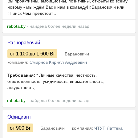
Вы проактивны, амбициозны, позитивны, открыты ко всему
новому - мы ждём Вас к нам в команду! г.Барановичи или
г.Пинск Чем предстоит...
rabota.by
- найдена более недели назад
Разнорабочий
от 1 100
до 1 600
Br
Барановичи
компания:
Смирнов Кирилл Андреевич
Требования:
* Личные качества: честность,
ответственность, усидчивость, внимательность,
аккуратность,...
rabota.by
- найдена более недели назад
Официант
от 900
Br
Барановичи
компания:
ЧТУП Латтека