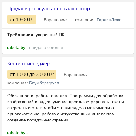
Продавец-консультант в салон штор
от 1 800
Br
Барановичи
компания:
ГардинЛюкс
Требования:
уверенный ПК...
rabota.by
- найдена сегодня
Контент-менеджер
от 1 000
до 3 000
Br
Барановичи
компания:
Блумберггрупп
Обязанности: работа с медиа. Программы для обработки
изображений и видео, умение проиллюстрировать текст и
сверстать его так, чтобы это выглядело максимально
привлекательно; работа с искусственным интелектом
создание посадочных страниц....
rabota.by
-