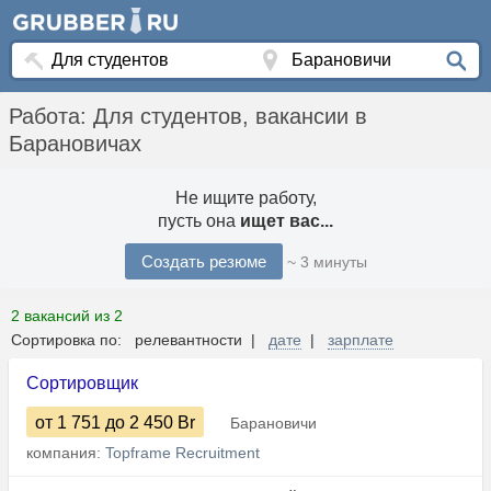
Работа: Для студентов, вакансии в
Барановичах
Не ищите работу,
пусть она
ищет вас...
Создать резюме
~ 3 минуты
2 вакансий из 2
Сортировка по: релевантности |
дате
|
зарплате
Сортировщик
от 1 751
до 2 450
Br
Барановичи
компания:
Topframe Recruitment