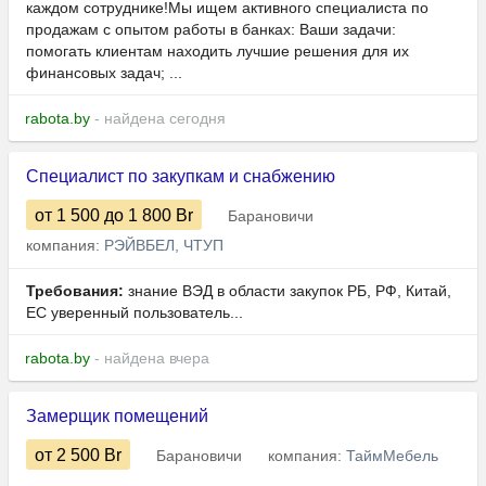
каждом сотруднике!Мы ищем активного специалиста по
продажам с опытом работы в банках: Ваши задачи:
помогать клиентам находить лучшие решения для их
финансовых задач; ...
rabota.by
- найдена сегодня
Специалист по закупкам и снабжению
от 1 500
до 1 800
Br
Барановичи
компания:
РЭЙВБЕЛ, ЧТУП
Требования:
знание ВЭД в области закупок РБ, РФ, Китай,
ЕС уверенный пользователь...
rabota.by
- найдена вчера
Замерщик помещений
от 2 500
Br
Барановичи
компания:
ТаймМебель