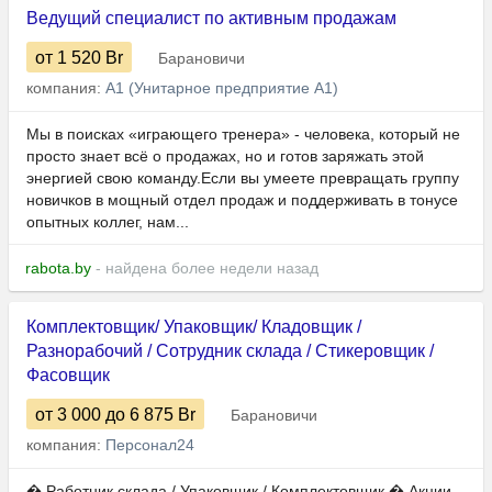
Ведущий специалист по активным продажам
от 1 520
Br
Барановичи
компания:
А1 (Унитарное предприятие А1)
Мы в поисках «играющего тренера» - человека, который не
просто знает всё о продажах, но и готов заряжать этой
энергией свою команду.Если вы умеете превращать группу
новичков в мощный отдел продаж и поддерживать в тонусе
опытных коллег, нам...
rabota.by
- найдена более недели назад
Комплектовщик/ Упаковщик/ Кладовщик /
Разнорабочий / Сотрудник склада / Стикеровщик /
Фасовщик
от 3 000
до 6 875
Br
Барановичи
компания:
Персонал24
� Работник склада / Упаковщик / Комплектовщик � Акции