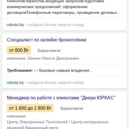
клиентовОбработка входящих запросовПодготовка
коммерческих предложений, оформление
договоровТелефонные переговоры, проведение деловых...
rabota.by
- найдена более недели назад
Специалист по оклейке бронеплёнки
от 800
Br
Барановичи
компания:
Шимко Никита Дмитриевич
Требования:
— Базовые навыки владения...
rabota.by
- найдена более недели назад
Менеджер по работе с клиентами "Двери ЮРКАС"
от 1 600
до 1 800
Br
Барановичи
компания:
Центр Электронных Технологий / Центр интерьерных
решений Квадратный метр