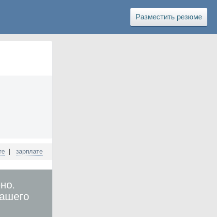
Разместить резюме
те
|
зарплате
но.
вашего