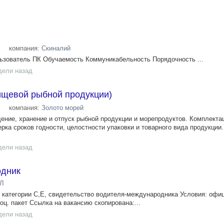
компания:
Скиналий
ьзователь ПК Обучаемость Коммуникабельность Порядочность ...
дели назад
ищевой рыбной продукции)
компания:
Золото морей
ение, хранение и отпуск рыбной продукции и морепродуктов. Комплектац
рка сроков годности, целостности упаковки и товарного вида продукции
дели назад
одник
Л
, категории С,Е, свидетельство водителя-международника Условия: офи
оц. пакет Ссылка на вакансию скопирована:...
дели назад