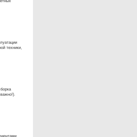
ветных
плуатации
ой техники,
сборка
важно!).
лиентами.