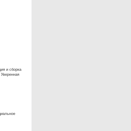
ия и сборка
. Уверенная
циальное