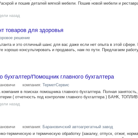
Раскрой и пошив деталей мягкой мебели. Пошив новой мебели и реставра
дели назад
т товаров для здоровья
оровое решение
ьтанта и это отличный шанс для вас даже если нет опыта в этой сфере.
е хорошо консультировать и продавать, нам по пути. Предлагаем работу 
о бухгалтер/Помощник главного бухгалтера
ановичи
компания:
ТерметСервис
 компания в поисках помощника главного бухгалтера. Полная занятость,
терии ( отчетность под контролем главного бухгалтера ) БАНК, ТОПЛИВО
дели назад
ановичи
компания:
Барановичский автоагрегатный завод
ко-термическую и термическую обработку (закалку, отпуск, отжиг, норм