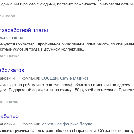
 движении и работа с людьми, поэтому: вежливость , внимательность и
ей назад
у заработной платы
лансКапитал
ебуется бухгалтер : профильное образование, опыт работы по специальн
ортные условия труда в дружном коллективе....
дели назад
абрикатов
ановичи
компания:
СОСЕДИ, Сеть магазинов
иглашает на работу изготовителя полуфабрикатов в магазин по адресу: г
руем: Подарочный сертификат на сумму 150 рублей ежемесячно; Приведи
дели назад
табелер
ановичи
компания:
Мебельная фабрика Лагуна
ансию грузчика на электроштабелер в г.Барановичи. Обязанности: погру