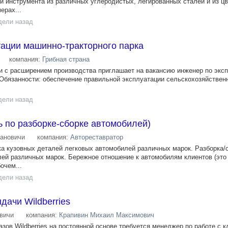
 и инструмента из различных углеродистых, легированных сталей и из ц
ерах...
дели назад
тации машинно-тракторного парка
компания:
Грибная страна
зи с расширением производства приглашает на вакансию инженер по экс
 Обязанности: обеспечение правильной эксплуатации сельскохозяйственн
дели назад
 по разборке-сборке автомобилей)
ановичи
компания:
Автореставратор
ка кузовных деталей легковых автомобилей различных марок. Разборка/
ей различных марок. Бережное отношение к автомобилям клиентов (это 
очем...
дели назад
дачи Wildberries
вичи
компания:
Крапивин Михаил Максимович
азов Wildberries на постоянной основе требуется менеджер по работе с к