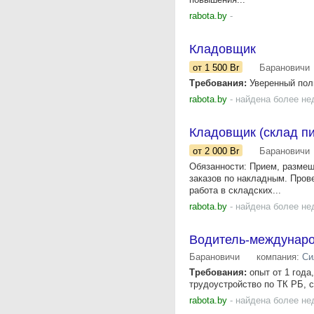
rabota.by
-
Кладовщик
от 1 500
Br
Барановичи
Требования:
Уверенный пол
rabota.by
- найдена более не
Кладовщик (склад п
от 2 000
Br
Барановичи
Обязанности: Прием, размещ
заказов по накладным. Прове
работа в складских...
rabota.by
- найдена более не
Водитель-междунар
Барановичи
компания:
Си
Требования:
опыт от 1 года
трудоустройство по ТК РБ, с
rabota.by
- найдена более не