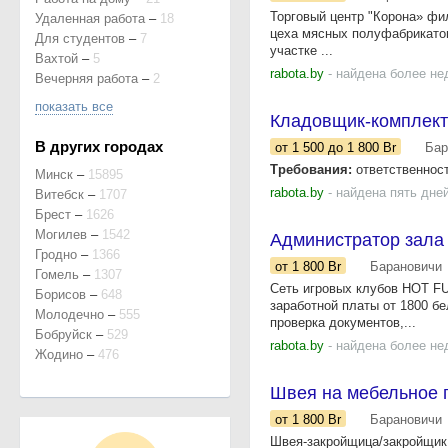
Торговый центр "Корона» фи
Удаленная работа
–
18
цеха мясных полуфабрикатов
Для студентов
–
7
участке ...
Вахтой
–
5
rabota.by
- найдена более не
Вечерняя работа
–
2
показать все
Кладовщик-комплек
В других городах
от 1 500
до 1 800
Br
Бар
Требования:
ответственност
Минск
–
15895
rabota.by
- найдена пять дне
Витебск
–
1707
Брест
–
1626
Могилев
–
1542
Администратор зала
Гродно
–
1366
от 1 800
Br
Барановичи
Гомель
–
1307
Сеть игровых клубов HOT FU
Борисов
–
648
заработной платы от 1800 бе
Молодечно
–
555
проверка документов,...
Бобруйск
–
529
rabota.by
- найдена более не
Жодино
–
476
Швея на мебельное 
от 1 800
Br
Барановичи
Швея-закройщица/закройщик 