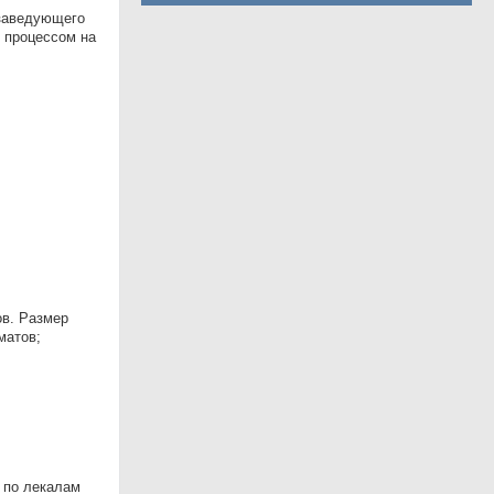
 заведующего
 процессом на
ов. Размер
матов;
 по лекалам