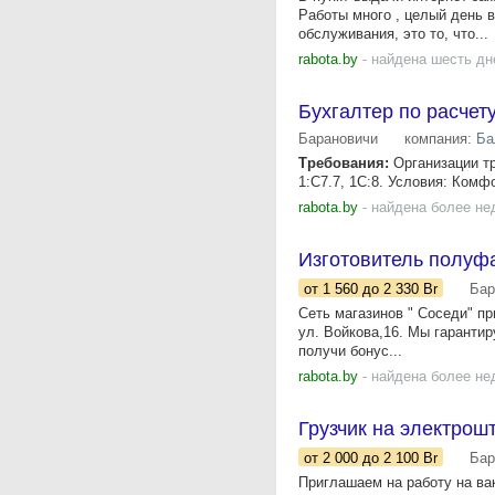
Работы много , целый день в
обслуживания, это то, что...
rabota.by
- найдена шесть дн
Бухгалтер по расчет
Барановичи
компания:
Ба
Требования:
Организации тр
1:С7.7, 1С:8. Условия: Комф
rabota.by
- найдена более не
Изготовитель полуф
от 1 560
до 2 330
Br
Бар
Сеть магазинов " Соседи" пр
ул. Войкова,16. Мы гаранти
получи бонус...
rabota.by
- найдена более не
Грузчик на электрош
от 2 000
до 2 100
Br
Бар
Приглашаем на работу на вак