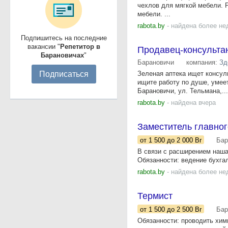
чехлов для мягкой мебели. 
мебели. ...
rabota.by
- найдена более не
Подпишитесь на последние
вакансии "
Репетитор в
Продавец-консультан
Барановичах
"
Барановичи
компания:
Зд
Подписаться
Зеленая аптека ищет консул
ищите работу по душе, умеет
Барановичи, ул. Тельмана,...
rabota.by
- найдена вчера
Заместитель главног
от 1 500
до 2 000
Br
Бар
В связи с расширением наша
Обязанности: ведение бухгал
rabota.by
- найдена более не
Термист
от 1 500
до 2 500
Br
Бар
Обязанности: проводить хими