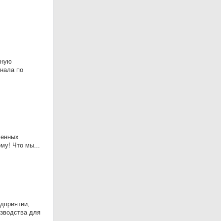
сную
нала по
ленных
му! Что мы...
дприятии,
изводства для