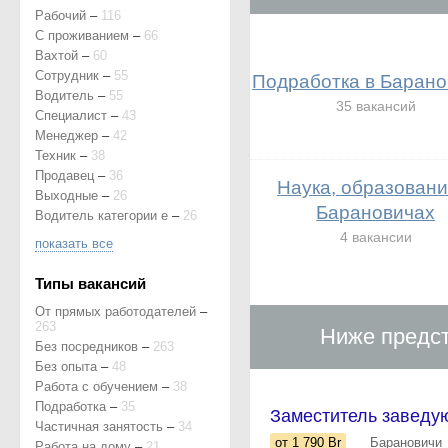
Рабочий
–
116
С проживанием
–
66
Вахтой
–
60
Сотрудник
–
55
Подработка в Барано
Водитель
–
55
35 вакансий
Специалист
–
43
Менеджер
–
42
Техник
–
38
Продавец
–
36
Наука, образовани
Выходные
–
26
Барановичах
Водитель категории е
–
26
4 вакансии
показать все
Типы вакансий
От прямых работодателей
–
263
Ниже предст
Без посредников
–
263
Без опыта
–
48
Работа с обучением
–
38
Подработка
–
35
Заместитель заведу
Частичная занятость
–
34
от 1 790
Br
Барановичи
Работа на дому
–
21