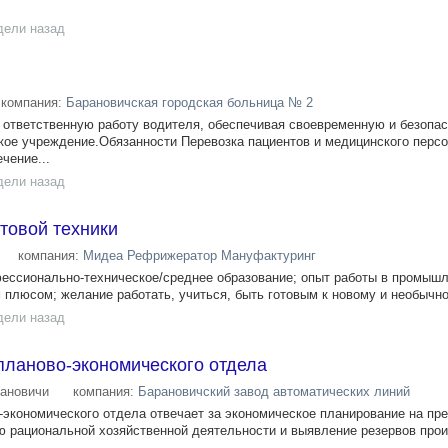
дели назад
компания:
Барановичская городская больница № 2
 ответственную работу водителя, обеспечивая своевременную и безопа
кое учреждение.Обязанности Перевозка пациентов и медицинского персо
чение...
дели назад
товой техники
компания:
Мидеа Рефрижератор Мануфактуринг
ессионально-техническое/среднее образование; опыт работы в промыш
 плюсом; желание работать, учиться, быть готовым к новому и необычно
дели назад
планово-экономического отдела
ановичи
компания:
Барановичский завод автоматических линий
экономического отдела отвечает за экономическое планирование на пре
ю рациональной хозяйственной деятельности и выявление резервов про