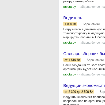
разгрузочные работы....
rabota.by
- найдена более не
Водитель
1 000
Br
Барановичи
Погрузитесь в динамичную и
транспортировку в медицинс
маршрутам больницы Обеспе
rabota.by
- найдена более не
Слесарь-сборщик бы
от 1 510
Br
Барановичи
Наши ожидания от Вас: проф
организациях будет большим
rabota.by
- найдена более не
Ведущий экономист 
от 2 300
до 2 500
Br
Бар
Ведущий экономист планово-
направленное на организаци
повышения...