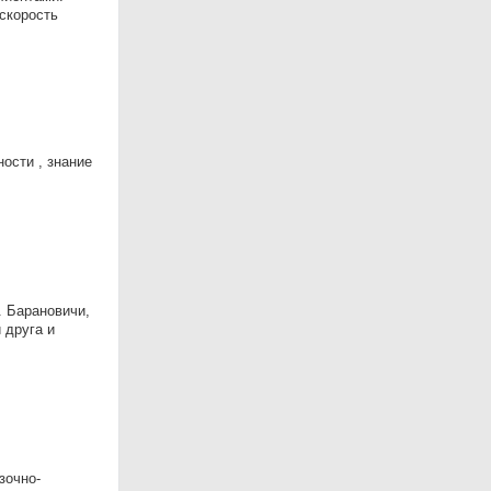
 скорость
ости , знание
. Барановичи,
 друга и
зочно-