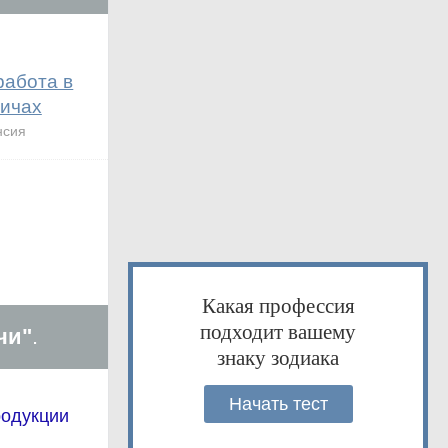
работа в
ичах
нсия
Какая профессия
подходит вашему
чи"
.
знаку зодиака
Начать тест
родукции