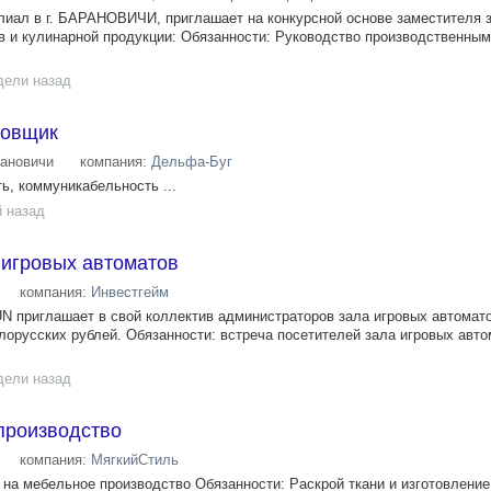
лиал в г. БАРАНОВИЧИ, приглашает на конкурсной основе заместителя
 и кулинарной продукции: Обязанности: Руководство производственным
дели назад
товщик
ановичи
компания:
Дельфа-Буг
ь, коммуникабельность ...
й назад
 игровых автоматов
компания:
Инвестгейм
N приглашает в свой коллектив администраторов зала игровых автомат
лорусских рублей. Обязанности: встреча посетителей зала игровых авто
дели назад
производство
компания:
МягкийСтиль
на мебельное производство Обязанности: Раскрой ткани и изготовление