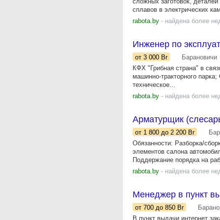
сложных заготовок, деталей
сплавов в электрических кам
rabota.by
- найдена более не
Инженер по эксплуа
от 3 000
Br
Барановичи
КФХ "Грибная страна" в свя
машинно-тракторного парка;
техническое...
rabota.by
- найдена более не
Арматурщик (слесарь
от 1 800
до 2 200
Br
Бар
Обязанности: Разборка/сбор
элементов салона автомобил
Поддержание порядка на раб
rabota.by
- найдена более не
Менеджер в пункт вы
от 700
до 850
Br
Барано
В пункт выдачи интернет зак