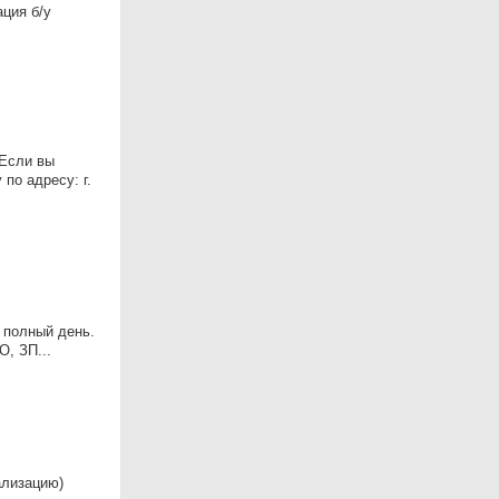
ция б/у
 Если вы
по адресу: г.
 полный день.
, ЗП...
ализацию)