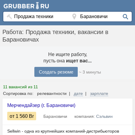
Работа: Продажа техники, вакансии в
Барановичах
Не ищите работу,
пусть она
ищет вас...
Создать резюме
~ 3 минуты
11 вакансий из 11
Сортировка по: релевантности |
дате
|
зарплате
Мерчендайзер (г. Барановичи)
от 1 560
Br
Барановичи
компания:
Сэльвин
Sellwin - одна из крупнейших компаний-дистрибьюторов