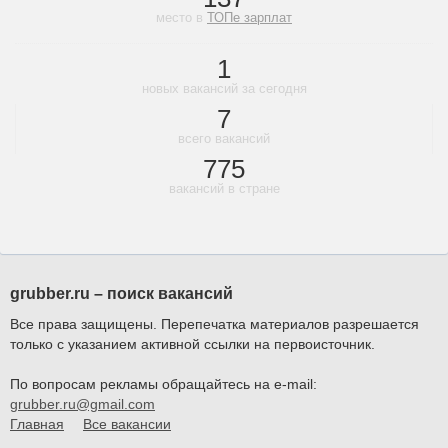
место в
ТОПе зарплат
1
новых вакансий за сегодня
7
всего вакансий
775
вакансий в стране
grubber.ru – поиск вакансий
Все права защищены. Перепечатка материалов разрешается
только с указанием активной ссылки на первоисточник.
По вопросам рекламы обращайтесь на e-mail:
grubber.ru@gmail.com
Главная
Все вакансии