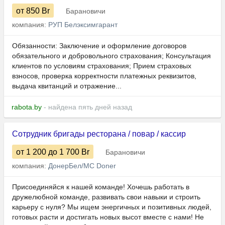
от 850
Br
Барановичи
компания:
РУП Белэксимгарант
Обязанности: Заключение и оформление договоров
обязательного и добровольного страхования; Консультация
клиентов по условиям страхования; Прием страховых
взносов, проверка корректности платежных реквизитов,
выдача квитанций и отражение...
rabota.by
- найдена пять дней назад
Сотрудник бригады ресторана / повар / кассир
от 1 200
до 1 700
Br
Барановичи
компания:
ДонерБел/MC Doner
Присоединяйся к нашей команде! Хочешь работать в
дружелюбной команде, развивать свои навыки и строить
карьеру с нуля? Мы ищем энергичных и позитивных людей,
готовых расти и достигать новых высот вместе с нами! Не