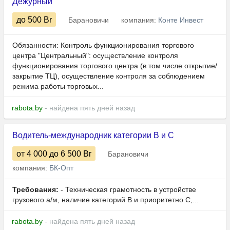
Дежурный
до 500
Br
Барановичи
компания:
Конте Инвест
Обязанности: Контроль функционирования торгового
центра "Центральный": осуществление контроля
функционирования торгового центра (в том числе открытие/
закрытие ТЦ), осуществление контроля за соблюдением
режима работы торговых...
rabota.by
- найдена пять дней назад
Водитель-международник категории B и C
от 4 000
до 6 500
Br
Барановичи
компания:
БК-Опт
Требования:
- Техническая грамотность в устройстве
грузового а/м, наличие категорий B и приоритетно C,...
rabota.by
- найдена пять дней назад