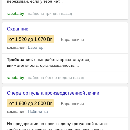
переживай, если у тебя нет...
rabota.by
- найдена три дня назад
Охранник
от 1 520
до 1 670
Br
Барановичи
компания:
Евроторг
Требования:
опыт работы приветствуется;
внимательность, организованность,...
rabota.by
- найдена более недели назад
Оператор пульта производственной линии
от 1 800
до 2 800
Br
Барановичи
компания:
Псбплитка
На предприятие по производству тротуарной плитки
требуется сотрудник на производственную линию.