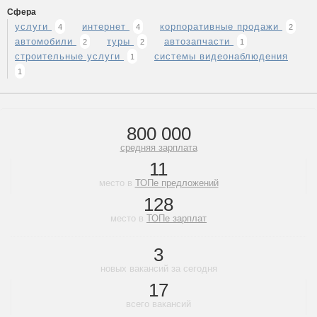
Сфера
услуги
интернет
корпоративные продажи
4
4
2
автомобили
туры
автозапчасти
2
2
1
строительные услуги
системы видеонаблюдения
1
1
800 000
средняя зарплата
11
место в
ТОПе предложений
128
место в
ТОПе зарплат
3
новых вакансий за сегодня
17
всего вакансий