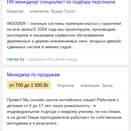
HR менеджер/ специалист по подбору персонала
Борисов
компания:
Вудер-Групп
WOODER – оконные системы премиум-класса с гарантией
на всю жизнь!С 2004 года мы проектируем, производим,
монтируем и оказываем сервисное обслуживание
деревянных и дерево-алюминиевых окон, входных дверей,
сдвижных систем и зимних садов....
rabota.by
- найдена пять дней назад
Менеджер по продажам
от 700
до 1 500
Br
Борисов
компания:
Зизор
Привет! Мы онлайн школа английского языка! Работаем с
детками от 5 до 17 лет, наша уникальность - в
индивидуальном подходе к каждому ученику, не на словах,
а на деле! Наши преподаватели работают по собственным
методикам и в результате...