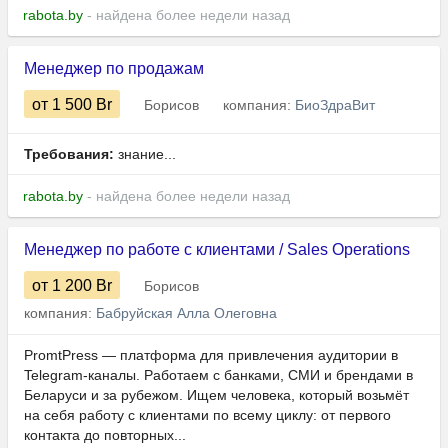
rabota.by
- найдена более недели назад
Менеджер по продажам
от 1 500
Br
Борисов
компания:
БиоЗдраВит
Требования:
знание...
rabota.by
- найдена более недели назад
Менеджер по работе с клиентами / Sales Operations
от 1 200
Br
Борисов
компания:
Бабруйская Алла Олеговна
PromtPress — платформа для привлечения аудитории в
Telegram-каналы. Работаем с банками, СМИ и брендами в
Беларуси и за рубежом. Ищем человека, который возьмёт
на себя работу с клиентами по всему циклу: от первого
контакта до повторных...