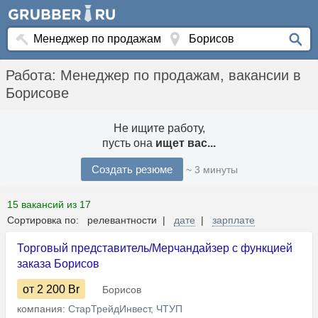
Работа: Менеджер по продажам, вакансии в
Борисове
Не ищите работу,
пусть она
ищет вас...
Создать резюме
~ 3 минуты
15 вакансий из 17
Сортировка по: релевантности |
дате
|
зарплате
Торговый представитель/Мерчандайзер с функцией
заказа Борисов
от 2 200
Br
Борисов
компания:
СтарТрейдИнвест, ЧТУП