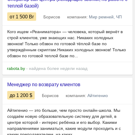
теплой базой)
от 1 500
Br
Борисов
компания:
Мир ремней, ЧП
Кого ищем «Реаниматора» — человека, который вернёт в
строй клиентов, уже знающих нас. Никаких холодных
звонков! Только обзвон по готовой тёплой базе по
утверждённым скриптам.Никаких холодных звонков! Только
обзвон по готовой теплой базе по...
rabota.by
- найдена более недели назад
Менеджер по возврату клиентов
до 1 200
$
Борисов
компания:
Айтигенио
Айтигенио — это больше, чем просто онлайн-школа. Мы
создаём новую образовательную систему для детей, в
центре которой - интерес ребёнка и его выбор. Какими
направлениями заниматься, какие модули проходить и с
каким преподавателем, на каких...