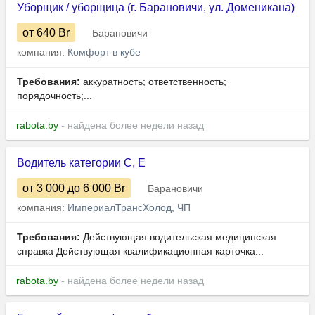
Уборщик / уборщица (г. Барановичи, ул. Доменикана)
от 640
Br
Барановичи
компания:
Комфорт в кубе
Требования:
аккуратность; ответственность;
порядочность;...
rabota.by
- найдена более недели назад
Водитель категории C, Е
от 3 000
до 6 000
Br
Барановичи
компания:
ИмпериалТрансХолод, ЧП
Требования:
Действующая водительская медицинская
справка Действующая квалификационная карточка...
rabota.by
- найдена более недели назад