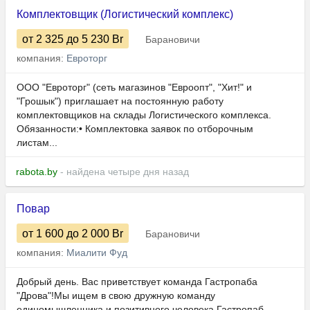
Комплектовщик (Логистический комплекс)
от 2 325
до 5 230
Br
Барановичи
компания:
Евроторг
ООО "Евроторг" (сеть магазинов "Евроопт", "Хит!" и
"Грошык") приглашает на постоянную работу
комплектовщиков на склады Логистического комплекса.
Обязанности:• Комплектовка заявок по отборочным
листам...
rabota.by
- найдена четыре дня назад
Повар
от 1 600
до 2 000
Br
Барановичи
компания:
Миалити Фуд
Добрый день. Вас приветствует команда Гастропаба
"Дрова"!Мы ищем в свою дружную команду
единомышленника и позитивного человека.Гастропаб