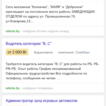
Сеть магазинов "Копеечка", "МАЯК" и "Доброном"
приглашает на постоянное место работы ЗАВЕДУЮЩИХ
ОТДЕЛОМ по адресу ул. Промышленная,7б;
ул.Комарова,13;...
rabota.by
- найдена более недели назад
Водитель категории "В, С"
от 2 000
Br
Барановичи
компания:
СемМакс
Требуется водитель категории "В, С" для работы по РБ, РБ-
РФ-РБ. Опыт работы График ненормированный
Официальное трудоустройство Все подробности по
телефону, сообщения не читаю ...
rabota.by
- найдена позавчера
Администратор зала игровых автоматов