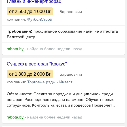
Главный инженер/прораб
от 2 500
до 4 000
Br
Барановичи
компания:
ФутболСтрой
Требования:
профильное образование наличие аттестата
Белстройцентр...
rabota.by
- найдена более недели назад
Су-шеф в ресторан "Крокус"
от 1 800
до 2 000
Br
Барановичи
компания:
Торговые ряды - Инвест
Обязанности: Следит за порядком и дисциплиной среди
поваров. Распределяет задачи на смене. Обучает новых
сотрудников. Контроль качества и процессов Проверяет...
rabota.by
- найдена более недели назад