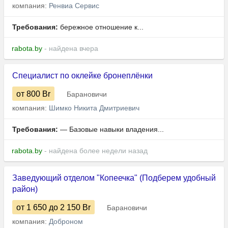
компания:
Ренвиа Сервис
Требования:
бережное отношение к...
rabota.by
- найдена вчера
Специалист по оклейке бронеплёнки
от 800
Br
Барановичи
компания:
Шимко Никита Дмитриевич
Требования:
— Базовые навыки владения...
rabota.by
- найдена более недели назад
Заведующий отделом "Копеечка" (Подберем удобный
район)
от 1 650
до 2 150
Br
Барановичи
компания:
Доброном