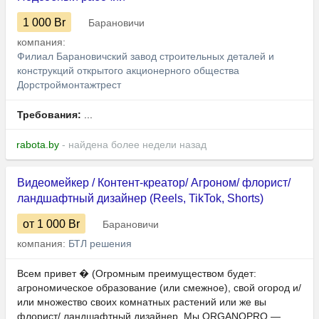
1 000
Br
Барановичи
компания:
Филиал Барановичский завод строительных деталей и
конструкций открытого акционерного общества
Дорстроймонтажтрест
Требования:
...
rabota.by
- найдена более недели назад
Видеомейкер / Контент-креатор/ Агроном/ флорист/
ландшафтный дизайнер (Reels, TikTok, Shorts)
от 1 000
Br
Барановичи
компания:
БТЛ решения
Всем привет � (Огромным преимуществом будет:
агрономическое образование (или смежное), свой огород и/
или множество своих комнатных растений или же вы
флорист/ ландшафтный дизайнер. Мы ORGANOPRO —