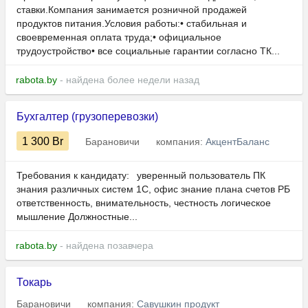
ставки.Компания занимается розничной продажей
продуктов питания.Условия работы:• стабильная и
своевременная оплата труда;• официальное
трудоустройство• все социальные гарантии согласно ТК...
rabota.by
- найдена более недели назад
Бухгалтер (грузоперевозки)
1 300
Br
Барановичи
компания:
АкцентБаланс
Требования к кандидату: уверенный пользователь ПК
знания различных систем 1С, офис знание плана счетов РБ
ответственность, внимательность, честность логическое
мышление Должностные...
rabota.by
- найдена позавчера
Токарь
Барановичи
компания:
Савушкин продукт