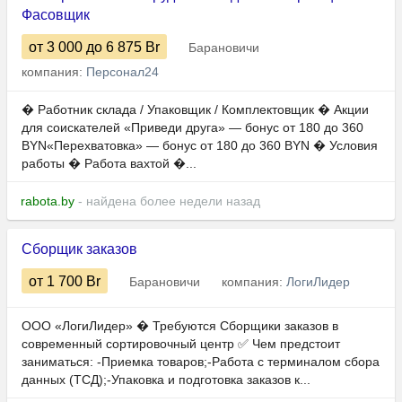
Фасовщик
от 3 000
до 6 875
Br
Барановичи
компания:
Персонал24
� Работник склада / Упаковщик / Комплектовщик � Акции
для соискателей «Приведи друга» — бонус от 180 до 360
BYN«Перехватовка» — бонус от 180 до 360 BYN � Условия
работы � Работа вахтой �...
rabota.by
- найдена более недели назад
Сборщик заказов
от 1 700
Br
Барановичи
компания:
ЛогиЛидер
ООО «ЛогиЛидер» � Требуются Сборщики заказов в
современный сортировочный центр ✅ Чем предстоит
заниматься: -Приемка товаров;-Работа с терминалом сбора
данных (ТСД);-Упаковка и подготовка заказов к...