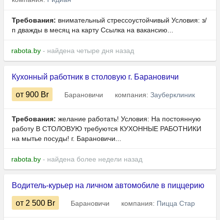
Требования:
внимательный стрессоустойчивый Условия: з/
п дважды в месяц на карту Ссылка на вакансию...
rabota.by
- найдена четыре дня назад
Кухонный работник в столовую г. Барановичи
от 900
Br
Барановичи
компания:
Зауберклиник
Требования:
желание работать! Условия: ​​​​​​​На постоянную
работу В СТОЛОВУЮ требуются КУХОННЫЕ РАБОТНИКИ
на мытье посуды! г. Барановичи...
rabota.by
- найдена более недели назад
Водитель-курьер на личном автомобиле в пиццерию
от 2 500
Br
Барановичи
компания:
Пицца Стар