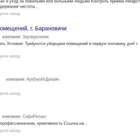
ах и уход за пожилыми или больными людьми Контроль приема лекарст
держание чистоты...
дели назад
омещений, г. Барановичи
компания:
Зауберклиник
ть Условия: Требуются уборщики помещений в первую половину дня! г.
дели назад
компания:
АртБелИтДизайн
дели назад
компания:
СофиРелакс
профессионализм, креативность Ссылка на...
дели назад