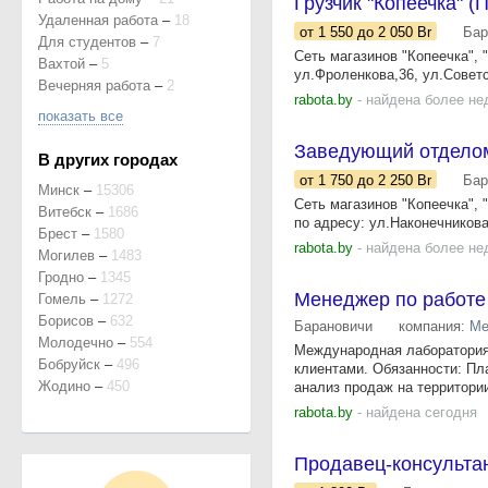
Грузчик "Копеечка" 
Удаленная работа
–
18
от 1 550
до 2 050
Br
Бар
Для студентов
–
7
Сеть магазинов "Копеечка",
Вахтой
–
5
ул.Фроленкова,36, ул.Советс
Вечерняя работа
–
2
rabota.by
- найдена более не
показать все
Заведующий отделом
В других городах
от 1 750
до 2 250
Br
Бар
Минск
–
15306
Сеть магазинов "Копеечка"
Витебск
–
1686
по адресу: ул.Наконечникова
Брест
–
1580
rabota.by
- найдена более не
Могилев
–
1483
Гродно
–
1345
Менеджер по работе
Гомель
–
1272
Борисов
–
632
Барановичи
компания:
Ме
Молодечно
–
554
Международная лаборатория
Бобруйск
–
496
клиентами. Обязанности: Пл
Жодино
–
450
анализ продаж на территории
rabota.by
- найдена сегодня
Продавец-консультан