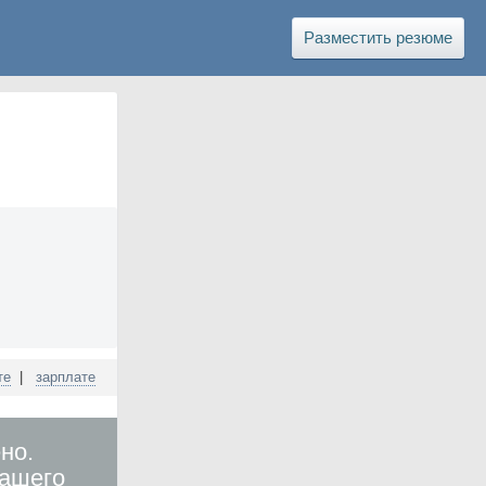
Разместить резюме
те
|
зарплате
но.
вашего