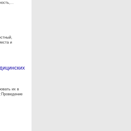
ость,...
естный,
места и
дицинских
овать их в
и:Проведение