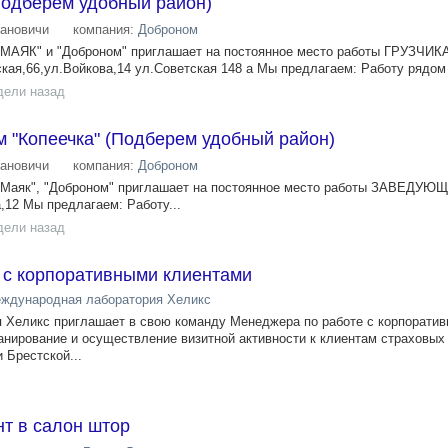
(Подберём удобный район)
ановичи
компания:
Доброном
 "МАЯК" и "Доброном" приглашает на постоянное место работы ГРУЗЧИК
кая,66,ул.Войкова,14 ул.Советская 148 а Мы предлагаем: Работу рядом 
дели назад
 "Копеечка" (Подберем удобный район)
ановичи
компания:
Доброном
, "Маяк", "Доброном" приглашает на постоянное место работы ЗАВЕД
,12 Мы предлагаем: Работу...
дели назад
 с корпоративными клиентами
ждународная лаборатория Хеликс
 Хеликс приглашает в свою команду Менеджера по работе с корпорати
анирование и осуществление визитной активности к клиентам страховых
 Брестской...
т в салон штор