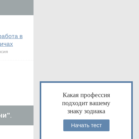
работа в
ичах
нсия
Какая профессия
подходит вашему
знаку зодиака
чи"
.
Начать тест