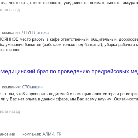
тва: честность, ответственность, усидчивость, внимательность, аккуратн
дели назад
компания:
ЧТУП Латтека
ТОЯННОЕ место работы в кафе ответственный, общительный, добросов
бслуживание банкетов (работаем только под банкеты!), уборка рабочего 
постоянное...
/Медицинский брат по проведению предрейсовых ме
компания:
СТОмашин
я в том, чтобы проверять водителей с помощью алкотестера и регистрир
сли у Вас нет опыта в данной сфере, мы Вас всему научим. Обязанност
дели назад
ановичи
компания:
АЛМИ, ГК