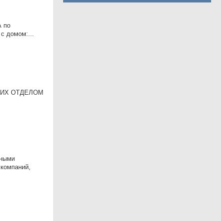
А по
с домом:...
УЮЩИХ ОТДЕЛОМ
вными
 компаний,