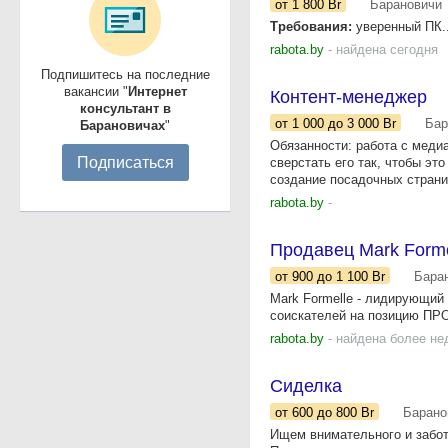
от 1 800
Br
Барановичи
Требования:
уверенный ПК..
rabota.by
- найдена сегодня
Подпишитесь на последние
вакансии "
Интернет
Контент-менеджер
консультант в
от 1 000
до 3 000
Br
Бар
Барановичах
"
Обязанности: работа с меди
Подписаться
сверстать его так, чтобы э
создание посадочных страниц
rabota.by
-
Продавец Mark Forme
от 900
до 1 100
Br
Бара
Mark Formelle - лидирующий
соискателей на позицию ПРОД
rabota.by
- найдена более не
Сиделка
от 600
до 800
Br
Барано
Ищем внимательного и забот