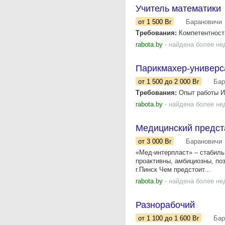
Учитель математики
от 1 500
Br
Барановичи
Требования:
Компетентность
rabota.by
- найдена более не
Парикмахер-универс
от 1 500
до 2 000
Br
Бар
Требования:
Опыт работы Ис
rabota.by
- найдена более не
Медицинский предст
от 3 000
Br
Барановичи
«Мед-интерпласт» – стабиль
проактивны, амбициозны, поз
г.Пинск Чем предстоит...
rabota.by
- найдена более не
Разнорабочий
от 1 100
до 1 600
Br
Бар