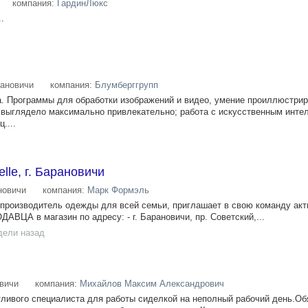
компания:
ГардинЛюкс
.
ановичи
компания:
Блумберггрупп
а. Программы для обработки изображений и видео, умение проиллюстрир
то выглядело максимально привлекательно; работа с искусственным инте
....
lle, г. Барановичи
новичи
компания:
Марк Формэль
 производитель одежды для всей семьи, приглашает в свою команду ак
АВЦА в магазин по адресу: - г. Барановичи, пр. Советский,...
дели назад
вичи
компания:
Михайлов Максим Александрович
ливого специалиста для работы сиделкой на неполный рабочий день.Об