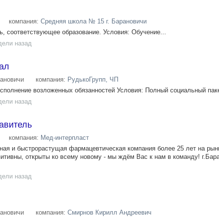
компания:
Средняя школа № 15 г. Барановичи
, соответствующее образование. Условия: Обучение...
дели назад
ал
ановичи
компания:
РудькоГрупп, ЧП
полнение возложенных обязанностей Условия: Полный социальный пакет
дели назад
авитель
компания:
Мед-интерпласт
ная и быстрорастущая фармацевтическая компания более 25 лет на рын
итивны, открыты ко всему новому - мы ждём Вас к нам в команду! г.Бар
дели назад
ановичи
компания:
Смирнов Кирилл Андреевич