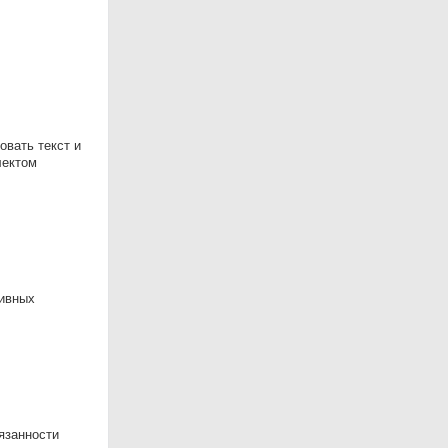
овать текст и
лектом
тивных
язанности