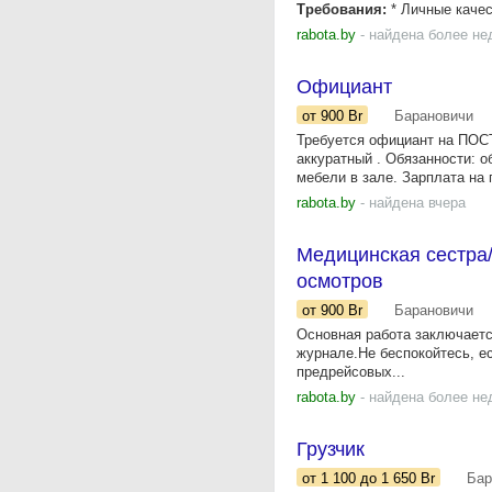
Требования:
* Личные качес
rabota.by
- найдена более не
Официант
от 900
Br
Барановичи
Требуется официант на ПОС
аккуратный . Обязанности: о
мебели в зале. Зарплата на 
rabota.by
- найдена вчера
Медицинская сестра
осмотров
от 900
Br
Барановичи
Основная работа заключаетс
журнале.Не беспокойтесь, е
предрейсовых...
rabota.by
- найдена более не
Грузчик
от 1 100
до 1 650
Br
Бар