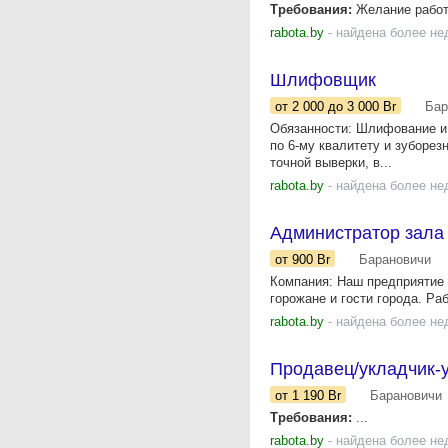
Требования:
Желание работа
rabota.by
- найдена более не
Шлифовщик
от 2 000
до 3 000
Br
Бар
Обязанности: Шлифование и 
по 6-му квалитету и зуборез
точной выверки, в...
rabota.by
- найдена более не
Администратор зала
от 900
Br
Барановичи
Компания: Наш предприятие р
горожане и гости города. Ра
rabota.by
- найдена более не
Продавец/укладчик-у
от 1 190
Br
Барановичи
Требования:
...
rabota.by
- найдена более не