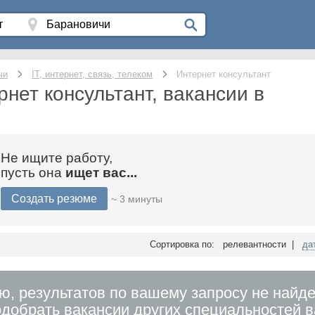
чи
IT, интернет, связь, телеком
Интернет консультант
рнет консультант, вакансии в
Не ищите работу,
пусть она
ищет вас...
Создать резюме
~ 3 минуты
Сортировка по: релевантности |
да
ю, результатов по вашему запросу не найде
добрать вакансии других специальностей 