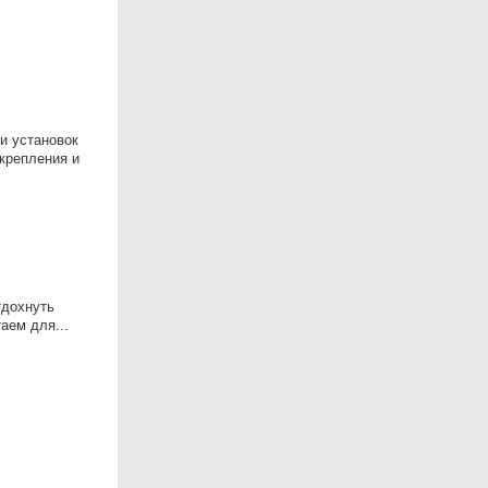
и установок
 крепления и
тдохнуть
аем для...