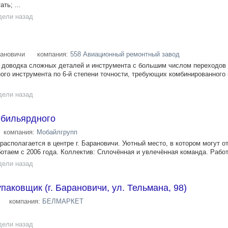
ть; ...
дели назад
ановичи
компания:
558 Авиационный ремонтный завод
доводка сложных деталей и инструмента с большим числом переходов 
ного инструмента по 6-й степени точности, требующих комбинированного
дели назад
 бильярдного
компания:
Мобайлгрупп
асполагается в центре г. Барановичи. Уютный место, в котором могут о
ботаем с 2006 года. Коллектив: Сплочённая и увлечённая команда. Работ
дели назад
паковщик (г. Барановичи, ул. Тельмана, 98)
компания:
БЕЛМАРКЕТ
дели назад