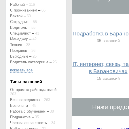
Рабочий
–
116
С проживанием
–
66
Вахтой
–
60
Сотрудник
–
55
Водитель
–
55
Подработка в Барано
Специалист
–
43
Менеджер
–
42
35 вакансий
Техник
–
38
Продавец
–
36
Выходные
–
26
Водитель категории е
–
26
IT, интернет, связь, т
показать все
в Барановичах
15 вакансий
Типы вакансий
От прямых работодателей
–
263
Без посредников
–
263
Без опыта
–
48
Ниже предст
Работа с обучением
–
38
Подработка
–
35
Частичная занятость
–
34
Работа на дому
–
21