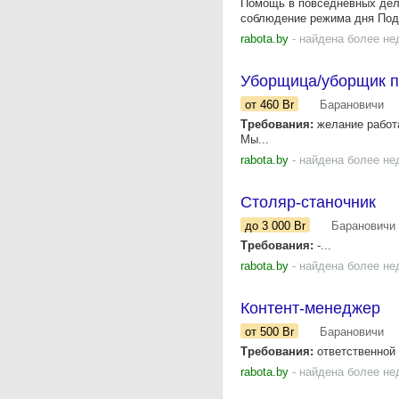
Помощь в повседневных дел
соблюдение режима дня Под
rabota.by
- найдена более не
Уборщица/уборщик п
от 460
Br
Барановичи
Требования:
желание работа
Мы...
rabota.by
- найдена более не
Столяр-станочник
до 3 000
Br
Барановичи
Требования:
-...
rabota.by
- найдена более не
Контент-менеджер
от 500
Br
Барановичи
Требования:
ответственной 
rabota.by
- найдена более не