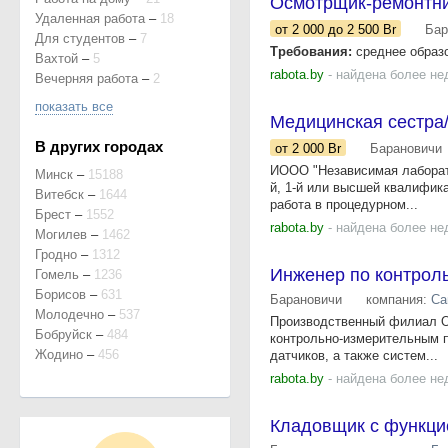
Осмотрщик-ремонтни
Удаленная работа
–
18
от 2 000
до 2 500
Br
Бар
Для студентов
–
7
Требования:
среднее образо
Вахтой
–
5
rabota.by
- найдена более не
Вечерняя работа
–
2
показать все
Медицинская сестра/
В других городах
от 2 000
Br
Барановичи
ИООО "Независимая лаборат
Минск
–
15188
й, 1-й или высшей квалифик
Витебск
–
1644
работа в процедурном...
Брест
–
1552
rabota.by
- найдена более не
Могилев
–
1462
Гродно
–
1312
Инженер по контрол
Гомель
–
1236
Борисов
–
631
Барановичи
компания:
Са
Молодечно
–
537
Производственный филиал ОА
Бобруйск
–
484
контрольно-измерительным п
Жодино
–
456
датчиков, а также систем...
rabota.by
- найдена более не
Кладовщик с функци