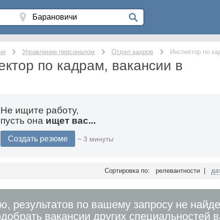
чи
Управление персоналом
Отдел кадров
Инспектор по ка
ектор по кадрам, вакансии в
Не ищите работу,
пусть она
ищет вас...
Создать резюме
~ 3 минуты
Сортировка по: релевантности |
да
ю, результатов по вашему запросу не найде
добрать вакансии других специальностей 