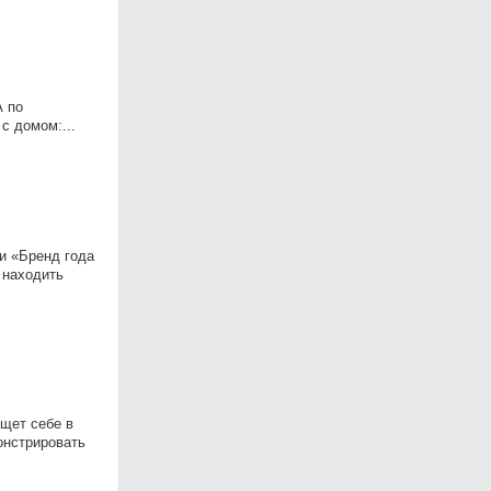
А по
с домом:...
и «Бренд года
 находить
ищет себе в
онстрировать