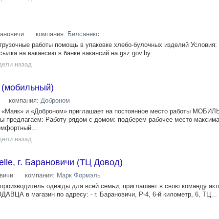
ановичи
компания:
Белсанекс
згрузочные работы помощь в упаковке хлебо-булочных изделий Условия: 
лка на вакансию в банке вакансий на gsz.gov.⁣by:...
дели назад
 (мобильный)
компания:
Доброном
 , «Маяк» и «Доброном» приглашает на постоянное место работы МОБИ
едлагаем: Работу рядом с домом: подберем рабочее место максима
омфортный...
дели назад
lle, г. Барановичи (ТЦ Довод)
вичи
компания:
Марк Формэль
 производитель одежды для всей семьи, приглашает в свою команду ак
АВЦА в магазин по адресу: - г. Барановичи, Р-4, 6-й километр, 6, ТЦ...