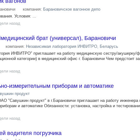
к вагонов
ановичи
компания:
Барановичское вагонное депо
вания. Условия: ...
дели назад
медицинский брат (универсал), Барановичи
компания:
Независимая лаборатория ИНВИТРО, Беларусь
ория ИНВИТРО" приглашает на работу медицинскую сестру/акушерку/ф
ационной категории) в медицинский офис г. Барановичи Чем предстоит з
дели назад
ьно-измерительным приборам и автоматике
вушкин продукт
О "Савушкин продукт" в г.Барановичи приглашает на работу инженера 
риборам и автоматике Обязанности: установка, настройка и тестировани
дели назад
ей водителя погрузчика