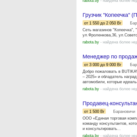
rabota.by
- найдена более не
Грузчик "Копеечка" 
от 1 550
до 2 050
Br
Бар
Сеть магазинов "Копеечка",
ул.Фроленкова,36, ул.Советс
rabota.by
- найдена более не
Менеджер по прода
от 3 000
до 9 000
Br
Бар
Добро пожаловать в BUTIKA
– 2025» и обладатель награ
автомобили, которые идеальн
rabota.by
- найдена более не
Продавец-консультан
от 1 500
Br
Барановичи
ООО «Единая торговая компа
команду консультантов, кот
и консультировать...
rabota.by
- найдена более не