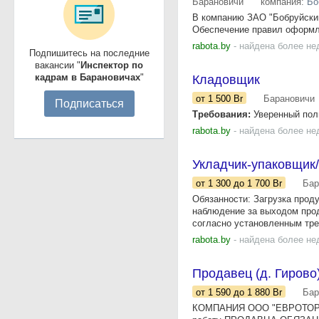
Барановичи
компания:
Бо
В компанию ЗАО "Бобруйский
Обеспечение правил оформле
rabota.by
- найдена более не
Подпишитесь на последние
вакансии "
Инспектор по
кадрам в Барановичах
"
Кладовщик
от 1 500
Br
Барановичи
Подписаться
Требования:
Уверенный пол
rabota.by
- найдена более не
Укладчик-упаковщик/
от 1 300
до 1 700
Br
Бар
Обязанности: Загрузка прод
наблюдение за выходом прод
согласно установленным тре
rabota.by
- найдена более не
Продавец (д. Гирово
от 1 590
до 1 880
Br
Бар
КОМПАНИЯ ООО "ЕВРОТОРГ"