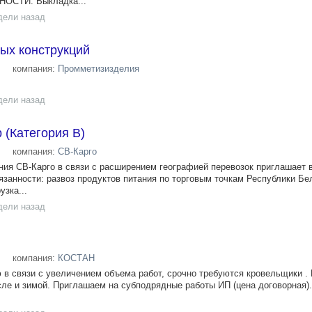
ОСТИ: Выкладка...
дели назад
ых конструкций
компания:
Промметизизделия
дели назад
 (Категория В)
компания:
СВ-Карго
ния СВ-Карго в связи с расширением географией перевозок приглашает 
язанности: развоз продуктов питания по торговым точкам Республики Бе
узка...
дели назад
компания:
КОСТАН
 в связи с увеличением объема работ, срочно требуются кровельщики .
сле и зимой. Приглашаем на субподрядные работы ИП (цена договорная).