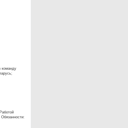
в команду
ларусь;
 Работой
 Обязанности: