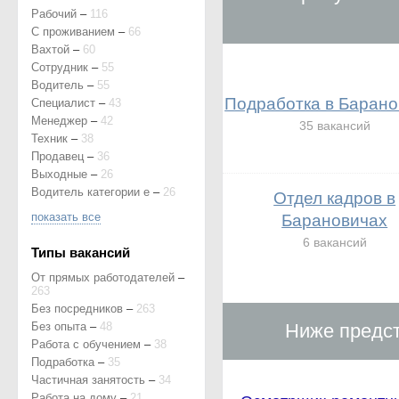
Рабочий
–
116
С проживанием
–
66
Вахтой
–
60
Сотрудник
–
55
Водитель
–
55
Подработка в Барано
Специалист
–
43
Менеджер
–
42
35 вакансий
Техник
–
38
Продавец
–
36
Выходные
–
26
Водитель категории е
–
26
Отдел кадров в
показать все
Барановичах
6 вакансий
Типы вакансий
От прямых работодателей
–
263
Без посредников
–
263
Без опыта
–
48
Ниже предст
Работа с обучением
–
38
Подработка
–
35
Частичная занятость
–
34
Работа на дому
–
21