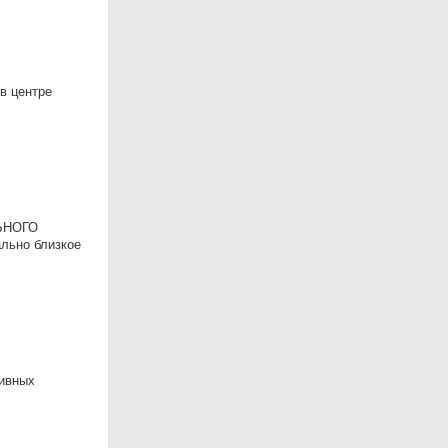
в центре
ЛЬНОГО
льно близкое
тивных