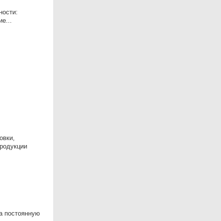
ности:
е...
овки,
продукции
 постоянную