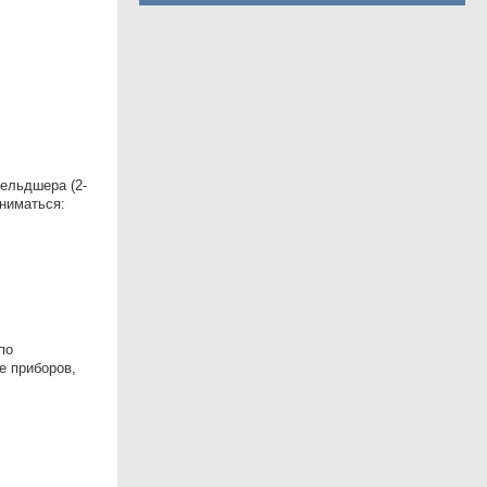
ельдшера (2-
аниматься:
по
е приборов,