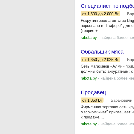
Специалист по подбо
от 1 300
до 2 000
Br
Бар
Рекрутинговое агентство Bri
персонала в IT-сфере" для с
(теория +...
rabota.by
- найдена более не
Обвальщик мяса
от 1 350
до 2 025
Br
Бар
Сеть магазинов «Алми» приг
должны быть: аккуратным; с 
rabota.by
- найдена более не
Продавец
от 1 350
Br
Барановичи
Фирменная торговая сеть кр
мясокомбинат" приглашает на
к продаже,...
rabota.by
- найдена более не