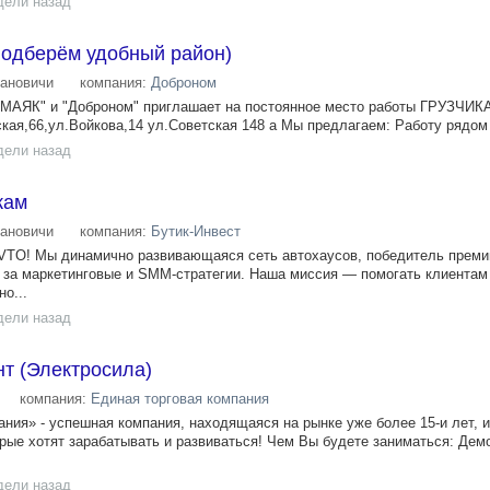
дели назад
(Подберём удобный район)
ановичи
компания:
Доброном
 "МАЯК" и "Доброном" приглашает на постоянное место работы ГРУЗЧИК
кая,66,ул.Войкова,14 ул.Советская 148 а Мы предлагаем: Работу рядом 
дели назад
жам
ановичи
компания:
Бутик-Инвест
VTO! Мы динамично развивающаяся сеть автохаусов, победитель преми
д за маркетинговые и SMM-стратегии. Наша миссия — помогать клиентам
о...
дели назад
т (Электросила)
компания:
Единая торговая компания
ния» - успешная компания, находящаяся на рынке уже более 15-и лет, 
орые хотят зарабатывать и развиваться! Чем Вы будете заниматься: Дем
дели назад