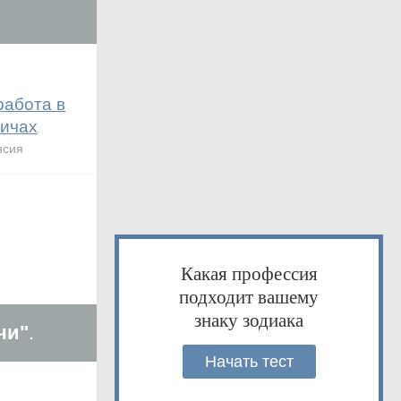
работа в
ичах
нсия
Какая профессия
подходит вашему
знаку зодиака
чи"
.
Начать тест