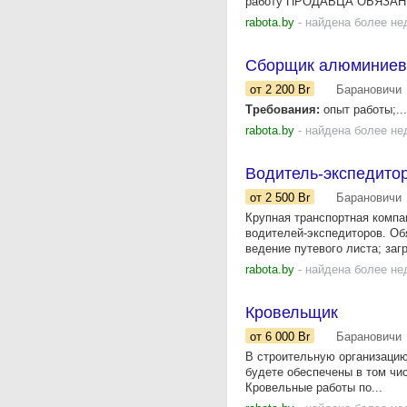
работу ПРОДАВЦА ОБЯЗАНН
rabota.by
- найдена более не
Сборщик алюминиев
от 2 200
Br
Барановичи
Требования:
опыт работы;...
rabota.by
- найдена более не
Водитель-экспедитор
от 2 500
Br
Барановичи
Крупная транспортная компа
водителей-экспедиторов. Об
ведение путевого листа; загр
rabota.by
- найдена более не
Кровельщик
от 6 000
Br
Барановичи
В строительную организацию
будете обеспечены в том чи
Кровельные работы по...