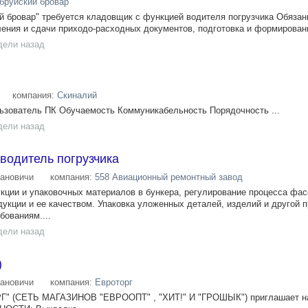
бруйский бровар
 бровар" требуется кладовщик с функцией водителя погрузчика Обязан
ния и сдачи приходо-расходных документов, подготовка и формировани
дели назад
компания:
Скиналий
ьзователь ПК Обучаемость Коммуникабельность Порядочность ...
дели назад
водитель погрузчика
ановичи
компания:
558 Авиационный ремонтный завод
укции и упаковочных материалов в бункера, регулирование процесса фас
укции и ее качеством. Упаковка уложенных деталей, изделий и другой 
бованиям....
дели назад
)
ановичи
компания:
Евроторг
 (СЕТЬ МАГАЗИНОВ "ЕВРООПТ" , "ХИТ!" И "ГРОШЫК") приглашает на