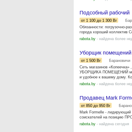
Подсобный рабочий
от 1 100
до 1 300
Br
Бар
Обязанности: погрузочно-ра
города хороший коллектив Ссы
rabota.by
- найдена более не
Уборщик помещений
от 1 500
Br
Барановичи
Сеть магазинов «Копеечка»
УБОРЩИКА ПОМЕЩЕНИЙ мы пр
и удобное к вашему дому. К
rabota.by
- найдена более не
Продавец Mark Forme
от 850
до 950
Br
Барано
Mark Formelle - лидирующий
соискателей на позицию ПРОД
rabota.by
- найдена сегодня