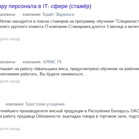
ру персонала в IT- сфере (стажёр)
ановичи
компания:
Брайт Эйдженси
ghtman находится в поиске стажеров на программу обучения "Специалист
воего крупного клиента IT-компании Стажировка длится 3 месяца и вклю
дели назад
ановичи
компания:
АЛМИ, ГК
лашает на работу обвальщика мяса, предусмотрено обучение на рабоче
желанием работать. Вы будете заниматься:...
дели назад
компания:
Брестские угощения
упнейшего производителя мясной продукции в Республике Беларусь ОАО
 работу продавца Обязанности: выкладка товара в торговом зале, подго
дели назад