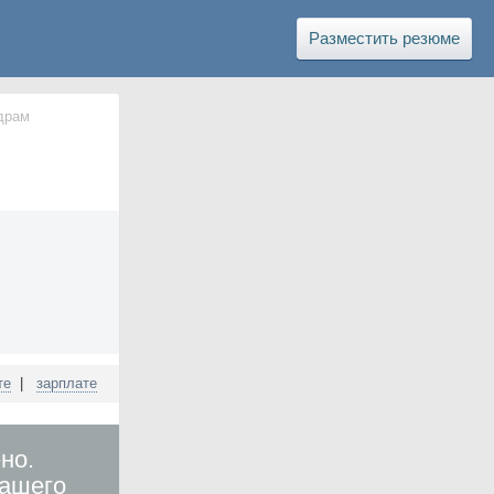
Разместить резюме
драм
те
|
зарплате
но.
вашего