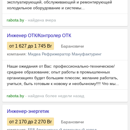
эксплуатирующей, обслуживающей и ремонтирующей
холодильное оборудование и системы...
rabota.by
- найдена вчера
Инженер ОТК/Контролер ОТК
от 1 627
до 1 745
Br
Барановичи
компания:
Мидеа Рефрижератор Мануфактуринг
Наши ожидания от Вас: профессионально-техническое/
среднее образование; опыт работы в промышленных
организациях будет большим плюсом; желание работать,
учиться, быть готовым к новому и необычному!!!! Что мы...
rabota.by
- найдена более недели назад
Инженер-энергетик
от 2 170
до 2 270
Br
Барановичи
компания:
558 Авиационный ремонтный завод