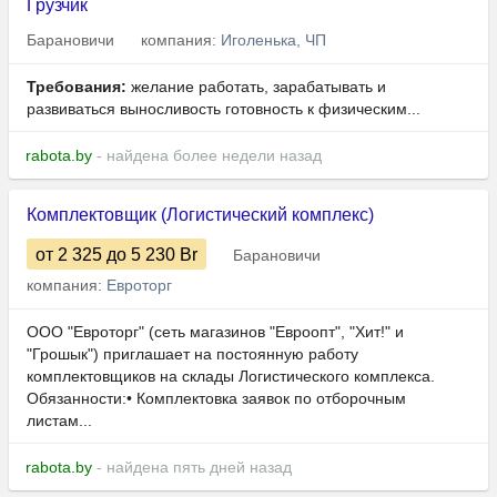
Грузчик
Барановичи
компания:
Иголенька, ЧП
Требования:
желание работать, зарабатывать и
развиваться выносливость готовность к физическим...
rabota.by
- найдена более недели назад
Комплектовщик (Логистический комплекс)
от 2 325
до 5 230
Br
Барановичи
компания:
Евроторг
ООО "Евроторг" (сеть магазинов "Евроопт", "Хит!" и
"Грошык") приглашает на постоянную работу
комплектовщиков на склады Логистического комплекса.
Обязанности:• Комплектовка заявок по отборочным
листам...
rabota.by
- найдена пять дней назад