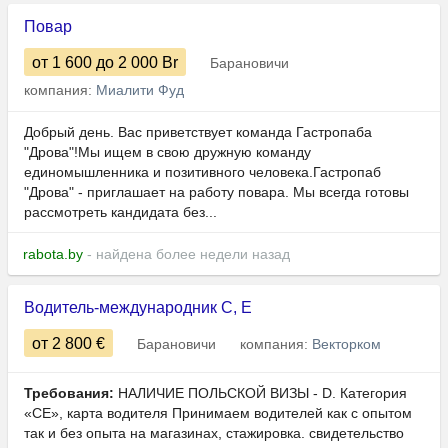
Повар
от 1 600
до 2 000
Br
Барановичи
компания:
Миалити Фуд
Добрый день. Вас приветствует команда Гастропаба
"Дрова"!Мы ищем в свою дружную команду
единомышленника и позитивного человека.Гастропаб
"Дрова" - приглашает на работу повара. Мы всегда готовы
рассмотреть кандидата без...
rabota.by
- найдена более недели назад
Водитель-международник C, E
от 2 800
€
Барановичи
компания:
Векторком
Требования:
НАЛИЧИЕ ПОЛЬСКОЙ ВИЗЫ - D. Категория
«СЕ», карта водителя Принимаем водителей как с опытом
так и без опыта на магазинах, стажировка. свидетельство