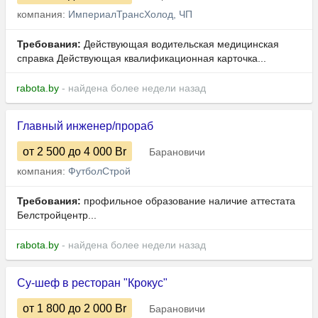
компания:
ИмпериалТрансХолод, ЧП
Требования:
Действующая водительская медицинская
справка Действующая квалификационная карточка...
rabota.by
- найдена более недели назад
Главный инженер/прораб
от 2 500
до 4 000
Br
Барановичи
компания:
ФутболСтрой
Требования:
профильное образование наличие аттестата
Белстройцентр...
rabota.by
- найдена более недели назад
Су-шеф в ресторан "Крокус"
от 1 800
до 2 000
Br
Барановичи