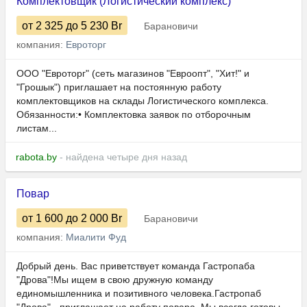
Комплектовщик (Логистический комплекс)
от 2 325
до 5 230
Br
Барановичи
компания:
Евроторг
ООО "Евроторг" (сеть магазинов "Евроопт", "Хит!" и
"Грошык") приглашает на постоянную работу
комплектовщиков на склады Логистического комплекса.
Обязанности:• Комплектовка заявок по отборочным
листам...
rabota.by
- найдена четыре дня назад
Повар
от 1 600
до 2 000
Br
Барановичи
компания:
Миалити Фуд
Добрый день. Вас приветствует команда Гастропаба
"Дрова"!Мы ищем в свою дружную команду
единомышленника и позитивного человека.Гастропаб