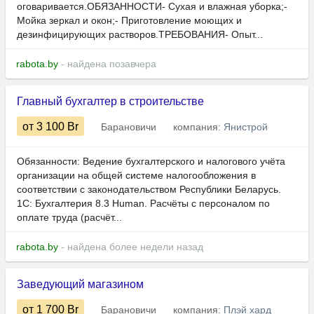
оговаривается.ОБЯЗАННОСТИ- Сухая и влажная уборка;-
Мойка зеркал и окон;- Приготовление моющих и
дезинфицирующих растворов.ТРЕБОВАНИЯ- Опыт...
rabota.by
- найдена позавчера
Главный бухгалтер в строительстве
от 3 100
Br
Барановичи
компания:
Янистрой
Обязанности: Ведение бухгалтерского и налогового учёта
организации на общей системе налогообложения в
соответствии с законодательством Республики Беларусь.
1С: Бухгалтерия 8.3 Human.​​​​​ Расчёты с персоналом по
оплате труда (расчёт...
rabota.by
- найдена более недели назад
Заведующий магазином
от 1 700
Br
Барановичи
компания:
Плэй хард