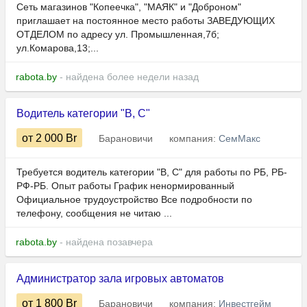
Сеть магазинов "Копеечка", "МАЯК" и "Доброном"
приглашает на постоянное место работы ЗАВЕДУЮЩИХ
ОТДЕЛОМ по адресу ул. Промышленная,7б;
ул.Комарова,13;...
rabota.by
- найдена более недели назад
Водитель категории "В, С"
от 2 000
Br
Барановичи
компания:
СемМакс
Требуется водитель категории "В, С" для работы по РБ, РБ-
РФ-РБ. Опыт работы График ненормированный
Официальное трудоустройство Все подробности по
телефону, сообщения не читаю ...
rabota.by
- найдена позавчера
Администратор зала игровых автоматов
от 1 800
Br
Барановичи
компания:
Инвестгейм