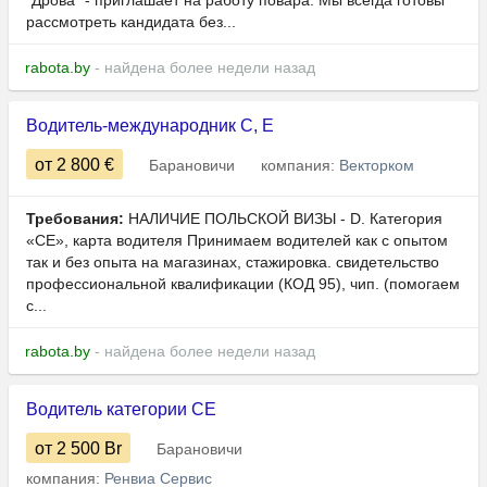
"Дрова" - приглашает на работу повара. Мы всегда готовы
рассмотреть кандидата без...
rabota.by
- найдена более недели назад
Водитель-международник C, E
от 2 800
€
Барановичи
компания:
Векторком
Требования:
НАЛИЧИЕ ПОЛЬСКОЙ ВИЗЫ - D. Категория
«СЕ», карта водителя Принимаем водителей как с опытом
так и без опыта на магазинах, стажировка. свидетельство
профессиональной квалификации (КОД 95), чип. (помогаем
с...
rabota.by
- найдена более недели назад
Водитель категории СE
от 2 500
Br
Барановичи
компания:
Ренвиа Сервис