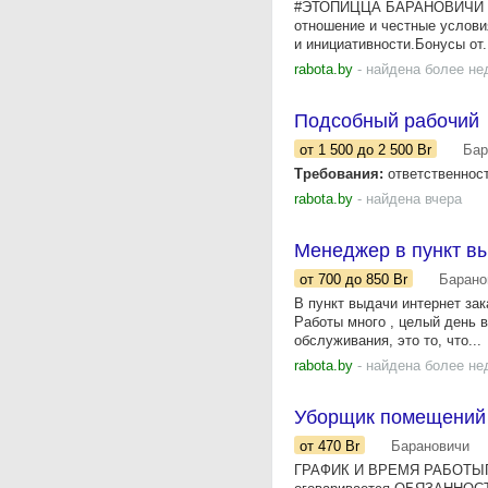
#ЭТОПИЦЦА БАРАНОВИЧИ При
отношение и честные услови
и инициативности.Бонусы от.
rabota.by
- найдена более не
Подсобный рабочий
от 1 500
до 2 500
Br
Бар
Требования:
ответственност
rabota.by
- найдена вчера
Менеджер в пункт вы
от 700
до 850
Br
Барано
В пункт выдачи интернет зак
Работы много , целый день в
обслуживания, это то, что...
rabota.by
- найдена более не
Уборщик помещений 
от 470
Br
Барановичи
ГРАФИК И ВРЕМЯ РАБОТЫГрафи