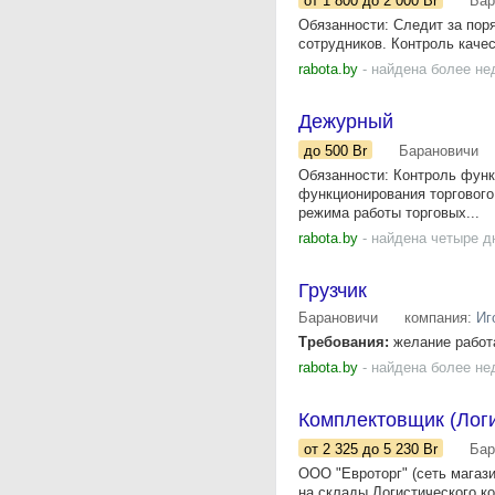
от 1 800
до 2 000
Br
Бар
Обязанности: Следит за пор
сотрудников. Контроль качес
rabota.by
- найдена более не
Дежурный
до 500
Br
Барановичи
Обязанности: Контроль функ
функционирования торгового
режима работы торговых...
rabota.by
- найдена четыре д
Грузчик
Барановичи
компания:
Иг
Требования:
желание работа
rabota.by
- найдена более не
Комплектовщик (Логи
от 2 325
до 5 230
Br
Бар
ООО "Евроторг" (сеть магази
на склады Логистического ко