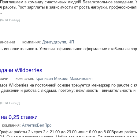
глашаем в команду счастливых людей! Безалкогольное заведение. 
я работы.Рост зарплаты в зависимости от роста нагрузки, профессионал
..
дели назад
ановичи
компания:
Дэнвудгрупп, ЧП
ь исполнительность Условия: официальное оформление стабильная зара
дачи Wildberries
вичи
компания:
Крапивин Михаил Максимович
азов Wildberries на постоянной основе требуется менеджер по работе с к
 движении и работа с людьми, поэтому: вежливость , внимательность и
дели назад
на 0,25 ставки
компания:
АтлетикБелПро
к работы 2 через 2 с 21.00 до 23.00 или с 6.00 до 8.00Время работ