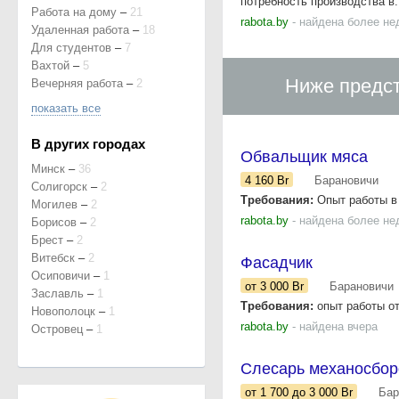
потребность производства в.
Работа на дому
–
21
rabota.by
- найдена более не
Удаленная работа
–
18
Для студентов
–
7
Вахтой
–
5
Ниже предст
Вечерняя работа
–
2
показать все
В других городах
Обвальщик мяса
Минск
–
36
4 160
Br
Барановичи
Солигорск
–
2
Требования:
Опыт работы в 
Могилев
–
2
rabota.by
- найдена более не
Борисов
–
2
Брест
–
2
Витебск
–
2
Фасадчик
Осиповичи
–
1
от 3 000
Br
Барановичи
Заславль
–
1
Требования:
опыт работы от
Новополоцк
–
1
rabota.by
- найдена вчера
Островец
–
1
Слесарь механосбор
от 1 700
до 3 000
Br
Бар