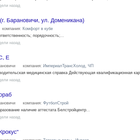
дели назад
(г. Барановичи, ул. Доменикана)
компания:
Комфорт в кубе
ответственность; порядочность;...
дели назад
C, Е
ановичи
компания:
ИмпериалТрансХолод, ЧП
одительская медицинская справка Действующая квалификационная карт
дели назад
ораб
ановичи
компания:
ФутболСтрой
азование наличие аттестата Белстройцентр...
дели назад
Крокус"