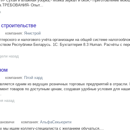
 Сухая и влажная уборка;- Мойка зеркал и окон;- Приготовление мою
в.ТРЕБОВАНИЯ- Опыт...
а
 строительстве
компания:
Янистрой
лтерского и налогового учёта организации на общей системе налогообло
ством Республики Беларусь. 1С: Бухгалтерия 8.3 Human.​​​​​ Расчёты с пе
дели назад
ном
компания:
Плэй хард
является одним из ведущих розничных торговых предприятий в отрасли.
мент товаров по доступным ценам, создавая удобные условия для наши
.
ня назад
ановичи
компания:
АльфаСекьюрити
 мы ищем коллегу-специалиста с желанием обучаться,...