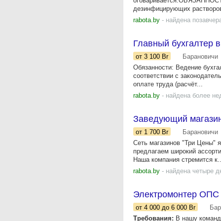
оговаривается.ОБЯЗАННОСТИ-
дезинфицирующих растворо
rabota.by
- найдена позавчер
Главный бухгалтер в
от 3 100
Br
Барановичи
Обязанности: Ведение бухга
соответствии с законодатель
оплате труда (расчёт...
rabota.by
- найдена более не
Заведующий магази
от 1 700
Br
Барановичи
Сеть магазинов "Три Цены" 
предлагаем широкий ассорти
Наша компания стремится к..
rabota.by
- найдена четыре д
Электромонтер ОПС
от 4 000
до 6 000
Br
Бар
Требования:
В нашу команду