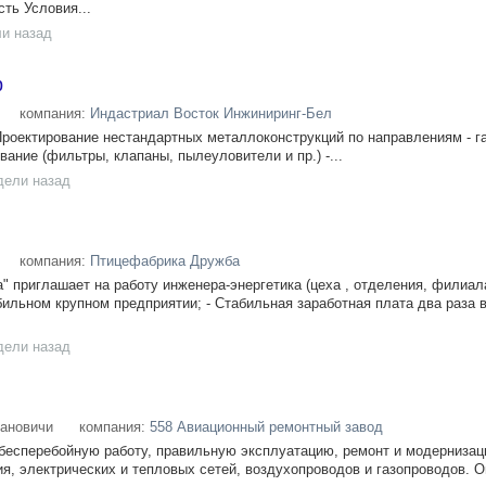
ть Условия...
ли назад
р
компания:
Индастриал Восток Инжиниринг-Бел
Проектирование нестандартных металлоконструкций по направлениям - г
ние (фильтры, клапаны, пылеуловители и пр.) -...
дели назад
компания:
Птицефабрика Дружба
 приглашает на работу инженера-энергетика (цеха , отделения, филиал
бильном крупном предприятии; - Стабильная заработная плата два раза в
дели назад
ановичи
компания:
558 Авиационный ремонтный завод
бесперебойную работу, правильную эксплуатацию, ремонт и модерниза
ия, электрических и тепловых сетей, воздухопроводов и газопроводов. 