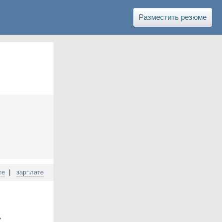
Разместить резюме
те
|
зарплате
ь