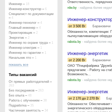
Ответственность, порядочнос
Инженер
–
18
rdw.by
- найдена более неде
Инженер-конструктор
–
6
Специалист по документации
–
4
Инженер-конструкто
Инженер-технолог
–
4
от 3 500
Br
Барановичи
Главный инженер
–
4
Обязанности, компетенции: 
Проектировщик
–
2
пылеулавливающее оборудова
Энергетик
–
2
rabota.by
- найдена более не
Инженер по охране труда
–
1
Инженер-электрик
–
1
Инженер по гарантии
–
1
Инженер-энергетик
Начальник пто
–
1
от 2 200
Br
Барановичи
показать все
ОАО "Птицефабрика "Дружба"
предлагаем: - Работу на ста
Возможность...
Типы вакансий
rabota.by
- найдена более не
От прямых работодателей
–
263
Без посредников
–
263
Инженер-энергетик
Без опыта
–
48
от 2 170
до 2 270
Br
Бар
Работа с обучением
–
38
Обязанности: Обеспечивает 
Подработка
–
35
энергетического оборудован
Частичная занятость
–
34