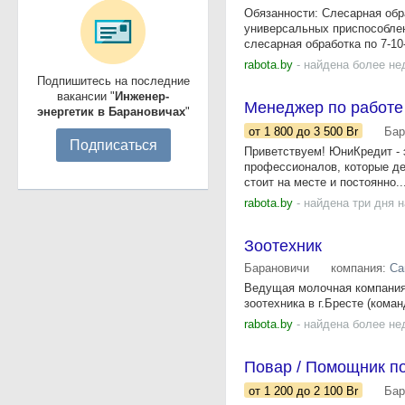
Обязанности: Слесарная обра
универсальных приспособлен
слесарная обработка по 7-10-
rabota.by
- найдена более не
Подпишитесь на последние
вакансии "
Инженер-
Менеджер по работе
энергетик в Барановичах
"
от 1 800
до 3 500
Br
Бар
Подписаться
Приветствуем! ЮниКредит - 
профессионалов, которые де
стоит на месте и постоянно..
rabota.by
- найдена три дня 
Зоотехник
Барановичи
компания:
Са
Ведущая молочная компания 
зоотехника в г.Бресте (кома
rabota.by
- найдена более не
Повар / Помощник п
от 1 200
до 2 100
Br
Бар