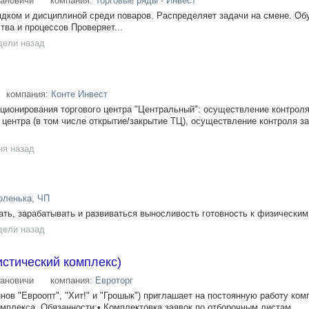
ановичи
компания:
Торговые ряды - Инвест
ядком и дисциплиной среди поваров. Распределяет задачи на смене. Об
тва и процессов Проверяет...
дели назад
компания:
Конте Инвест
ционирования торгового центра "Центральный": осуществление контрол
 центра (в том числе открытие/закрытие ТЦ), осуществление контроля 
ня назад
оленька, ЧП
ть, зарабатывать и развиваться выносливость готовность к физическим.
дели назад
стический комплекс)
ановичи
компания:
Евроторг
нов "Евроопт", "Хит!" и "Грошык") приглашает на постоянную работу ко
мплекса. Обязанности:• Комплектовка заявок по отборочным листам...