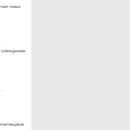
учает новых
я
за соблюдением
..
мплектовщиков