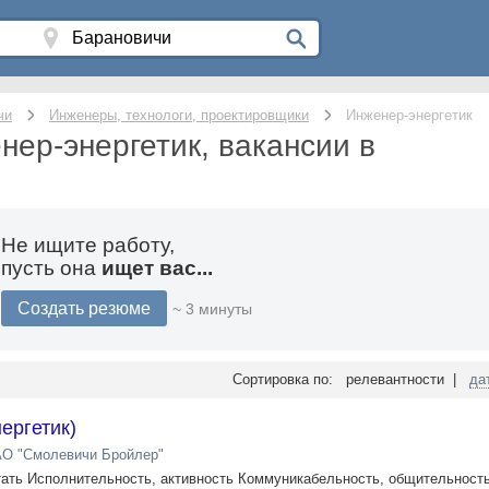
чи
Инженеры, технологи, проектировщики
Инженер-энергетик
нер-энергетик, вакансии в
Не ищите работу,
пусть она
ищет вас...
Создать резюме
~ 3 минуты
Сортировка по: релевантности |
да
ергетик)
О "Смолевичи Бройлер"
ать Исполнительность, активность Коммуникабельность, общительност