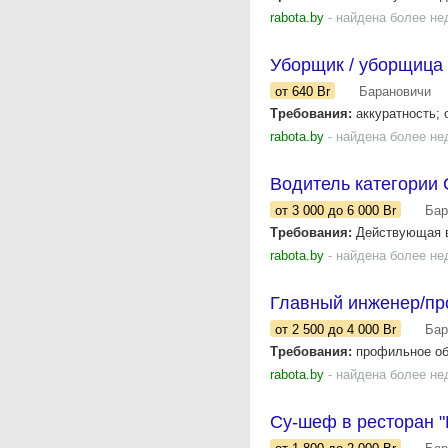
rabota.by
- найдена более не
Уборщик / уборщица 
от 640
Br
Барановичи
Требования:
аккуратность; 
rabota.by
- найдена более не
Водитель категории 
от 3 000
до 6 000
Br
Бар
Требования:
Действующая в
rabota.by
- найдена более не
Главный инженер/пр
от 2 500
до 4 000
Br
Бар
Требования:
профильное обр
rabota.by
- найдена более не
Су-шеф в ресторан "