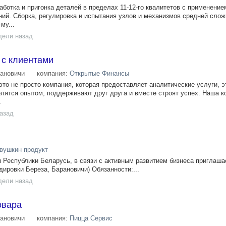
ботка и пригонка деталей в пределах 11-12-го квалитетов с применение
ий. Сборка, регулировка и испытания узлов и механизмов средней слож
му...
дели назад
 с клиентами
ановичи
компания:
Открытые Финансы
это не просто компания, которая предоставляет аналитические услуги, 
лятся опытом, поддерживают друг друга и вместе строят успех. Наша к
.
назад
вушкин продукт
Республики Беларусь, в связи с активным развитием бизнеса приглашае
ндировки Береза, Барановичи) Обязанности:...
дели назад
овара
ановичи
компания:
Пицца Сервис