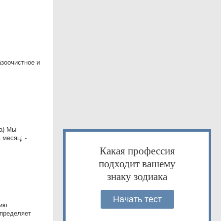
азоочистное и
а) Мы
 месяц; -
Какая профессия
подходит вашему
знаку зодиака
Начать тест
цию
Определяет