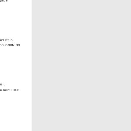
щих и
жения в
рсоналом по
 Мы
х клиентов.