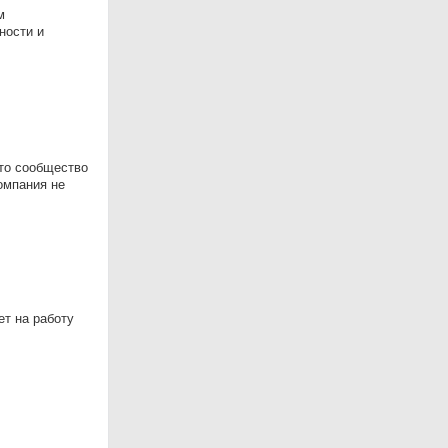
м
ности и
это сообщество
омпания не
т на работу