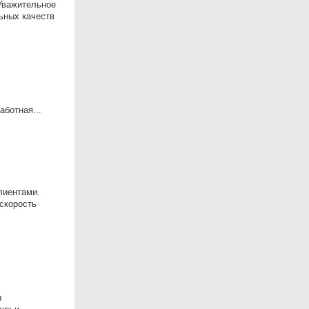
Уважительное
ьных качеств
ботная...
лиентами.
 скорость
ы