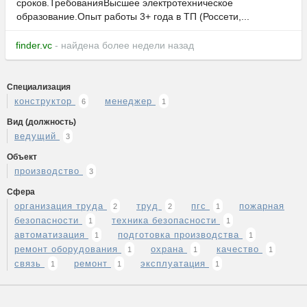
сроков.ТребованияВысшее электротехническое
образование.Опыт работы 3+ года в ТП (Россети,...
finder.vc
- найдена более недели назад
Специализация
конструктор
менеджер
6
1
Вид (должность)
ведущий
3
Объект
производство
3
Сфера
организация труда
труд
пгс
пожарная
2
2
1
безопасности
техника безопасности
1
1
автоматизация
подготовка производства
1
1
ремонт оборудования
охрана
качество
1
1
1
связь
ремонт
эксплуатация
1
1
1