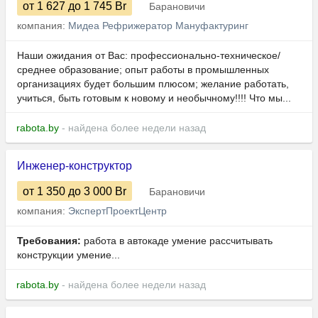
от 1 627
до 1 745
Br
Барановичи
компания:
Мидеа Рефрижератор Мануфактуринг
Наши ожидания от Вас: профессионально-техническое/
среднее образование; опыт работы в промышленных
организациях будет большим плюсом; желание работать,
учиться, быть готовым к новому и необычному!!!! Что мы...
rabota.by
- найдена более недели назад
Инженер-конструктор
от 1 350
до 3 000
Br
Барановичи
компания:
ЭкспертПроектЦентр
Требования:
работа в автокаде умение рассчитывать
конструкции умение...
rabota.by
- найдена более недели назад