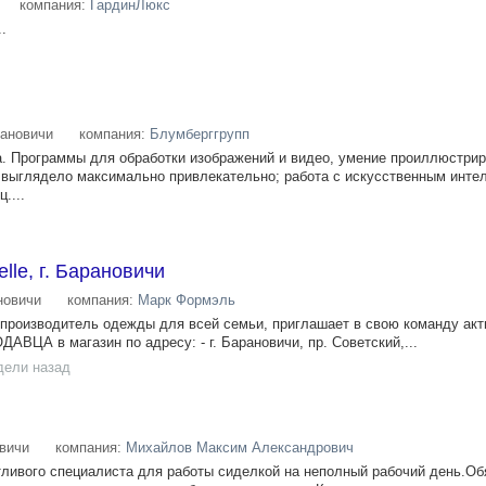
компания:
ГардинЛюкс
.
ановичи
компания:
Блумберггрупп
а. Программы для обработки изображений и видео, умение проиллюстрир
то выглядело максимально привлекательно; работа с искусственным инте
....
lle, г. Барановичи
новичи
компания:
Марк Формэль
 производитель одежды для всей семьи, приглашает в свою команду ак
АВЦА в магазин по адресу: - г. Барановичи, пр. Советский,...
дели назад
вичи
компания:
Михайлов Максим Александрович
ливого специалиста для работы сиделкой на неполный рабочий день.Об