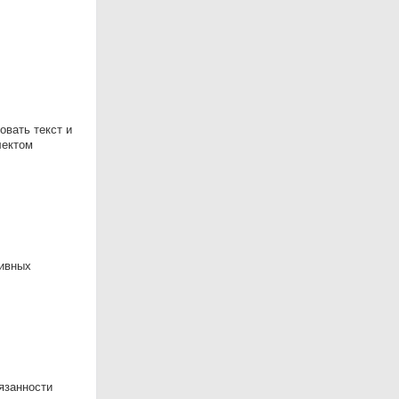
овать текст и
лектом
тивных
язанности