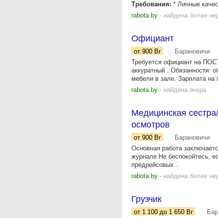
Требования:
* Личные качес
rabota.by
- найдена более не
Официант
от 900
Br
Барановичи
Требуется официант на ПОС
аккуратный . Обязанности: о
мебели в зале. Зарплата на 
rabota.by
- найдена вчера
Медицинская сестра
осмотров
от 900
Br
Барановичи
Основная работа заключаетс
журнале.Не беспокойтесь, е
предрейсовых...
rabota.by
- найдена более не
Грузчик
от 1 100
до 1 650
Br
Бар