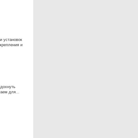
и установок
 крепления и
тдохнуть
аем для...