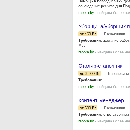
Помощь в повседневных дел
соблюдение режима дня Под
rabota.by
- найдена более не
Уборщица/уборщик п
от 460
Br
Барановичи
Требования:
желание работа
Мы...
rabota.by
- найдена более не
Столяр-станочник
до 3 000
Br
Барановичи
Требования:
-...
rabota.by
- найдена более не
Контент-менеджер
от 500
Br
Барановичи
Требования:
ответственной 
rabota.by
- найдена более не