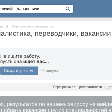
чи
Журналистика, переводчики
алистика, переводчики, вакансии
Не ищите работу,
пусть она
ищет вас...
Создать резюме
~ 3 минуты
Сортировка по: релевантности |
да
ю, результатов по вашему запросу не найде
добрать вакансии других специальностей 