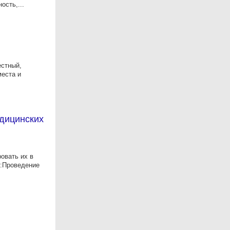
ость,...
естный,
места и
дицинских
овать их в
и:Проведение