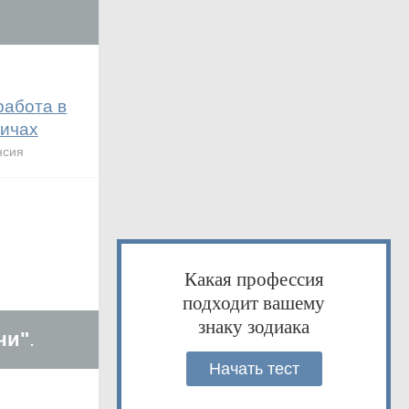
работа в
ичах
нсия
Какая профессия
подходит вашему
знаку зодиака
чи"
.
Начать тест