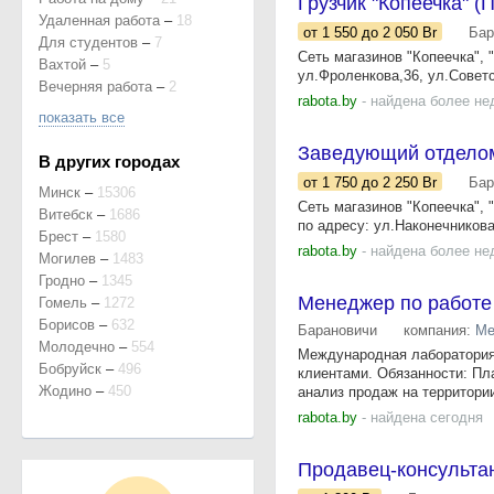
Грузчик "Копеечка" 
Удаленная работа
–
18
от 1 550
до 2 050
Br
Бар
Для студентов
–
7
Сеть магазинов "Копеечка",
Вахтой
–
5
ул.Фроленкова,36, ул.Советс
Вечерняя работа
–
2
rabota.by
- найдена более не
показать все
Заведующий отделом
В других городах
от 1 750
до 2 250
Br
Бар
Минск
–
15306
Сеть магазинов "Копеечка"
Витебск
–
1686
по адресу: ул.Наконечникова
Брест
–
1580
rabota.by
- найдена более не
Могилев
–
1483
Гродно
–
1345
Менеджер по работе
Гомель
–
1272
Борисов
–
632
Барановичи
компания:
Ме
Молодечно
–
554
Международная лаборатория
Бобруйск
–
496
клиентами. Обязанности: Пл
Жодино
–
450
анализ продаж на территории
rabota.by
- найдена сегодня
Продавец-консультан