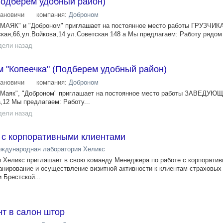
(Подберём удобный район)
ановичи
компания:
Доброном
 "МАЯК" и "Доброном" приглашает на постоянное место работы ГРУЗЧИК
кая,66,ул.Войкова,14 ул.Советская 148 а Мы предлагаем: Работу рядом 
дели назад
 "Копеечка" (Подберем удобный район)
ановичи
компания:
Доброном
, "Маяк", "Доброном" приглашает на постоянное место работы ЗАВЕД
,12 Мы предлагаем: Работу...
дели назад
 с корпоративными клиентами
ждународная лаборатория Хеликс
 Хеликс приглашает в свою команду Менеджера по работе с корпорати
анирование и осуществление визитной активности к клиентам страховых
 Брестской...
т в салон штор