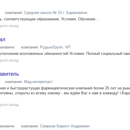
компания:
Средняя школа № 15 г. Барановичи
, соответствующее образование. Условия: Обучение...
дели назад
ал
ановичи
компания:
РудькоГрупп, ЧП
полнение возложенных обязанностей Условия: Полный социальный пакет
дели назад
авитель
компания:
Мед-интерпласт
ная и быстрорастущая фармацевтическая компания более 25 лет на рын
итивны, открыты ко всему новому - мы ждём Вас к нам в команду! г.Бар
дели назад
ановичи
компания:
Смирнов Кирилл Андреевич