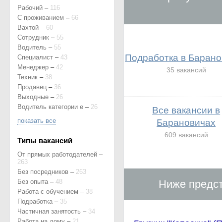
Рабочий
–
116
С проживанием
–
66
Вахтой
–
60
Сотрудник
–
55
Водитель
–
55
Подработка в Барано
Специалист
–
43
Менеджер
–
42
35 вакансий
Техник
–
38
Продавец
–
36
Выходные
–
26
Водитель категории е
–
26
Все вакансии в
показать все
Барановичах
609 вакансий
Типы вакансий
От прямых работодателей
–
263
Без посредников
–
263
Без опыта
–
48
Ниже предст
Работа с обучением
–
38
Подработка
–
35
Частичная занятость
–
34
Работа на дому
–
21