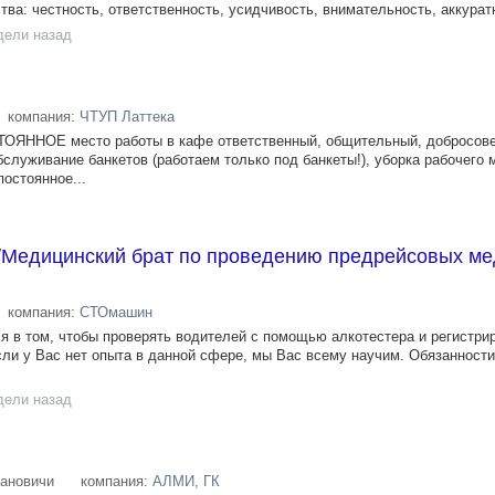
тва: честность, ответственность, усидчивость, внимательность, аккуратн
дели назад
компания:
ЧТУП Латтека
ТОЯННОЕ место работы в кафе ответственный, общительный, добросов
бслуживание банкетов (работаем только под банкеты!), уборка рабочего 
постоянное...
/Медицинский брат по проведению предрейсовых ме
компания:
СТОмашин
я в том, чтобы проверять водителей с помощью алкотестера и регистрир
сли у Вас нет опыта в данной сфере, мы Вас всему научим. Обязанност
дели назад
ановичи
компания:
АЛМИ, ГК