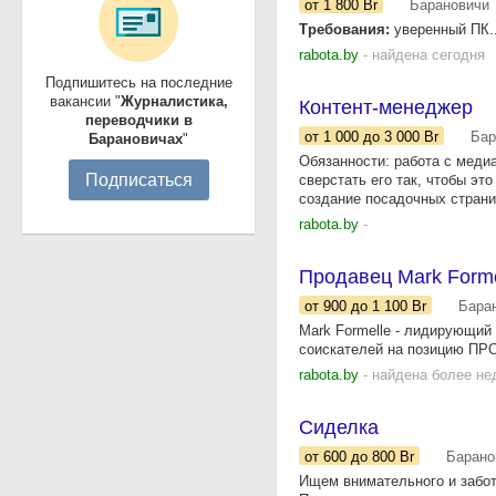
от 1 800
Br
Барановичи
Требования:
уверенный ПК..
rabota.by
- найдена сегодня
Подпишитесь на последние
вакансии "
Журналистика,
Контент-менеджер
переводчики в
от 1 000
до 3 000
Br
Бар
Барановичах
"
Обязанности: работа с меди
Подписаться
сверстать его так, чтобы э
создание посадочных страниц
rabota.by
-
Продавец Mark Forme
от 900
до 1 100
Br
Бара
Mark Formelle - лидирующий
соискателей на позицию ПРОД
rabota.by
- найдена более не
Сиделка
от 600
до 800
Br
Барано
Ищем внимательного и забот