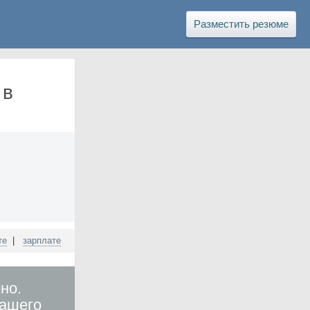
Разместить резюме
 в
те
|
зарплате
но.
вашего