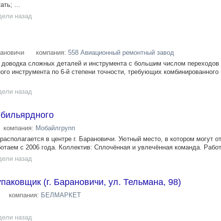
ть; ...
дели назад
ановичи
компания:
558 Авиационный ремонтный завод
доводка сложных деталей и инструмента с большим числом переходов 
ного инструмента по 6-й степени точности, требующих комбинированного
дели назад
 бильярдного
компания:
Мобайлгрупп
асполагается в центре г. Барановичи. Уютный место, в котором могут о
ботаем с 2006 года. Коллектив: Сплочённая и увлечённая команда. Работ
дели назад
паковщик (г. Барановичи, ул. Тельмана, 98)
компания:
БЕЛМАРКЕТ
дели назад