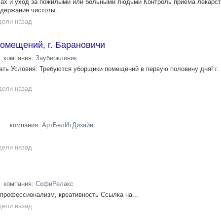
ах и уход за пожилыми или больными людьми Контроль приема лекарст
держание чистоты...
дели назад
омещений, г. Барановичи
компания:
Зауберклиник
ть Условия: Требуются уборщики помещений в первую половину дня! г.
дели назад
компания:
АртБелИтДизайн
дели назад
компания:
СофиРелакс
профессионализм, креативность Ссылка на...
дели назад