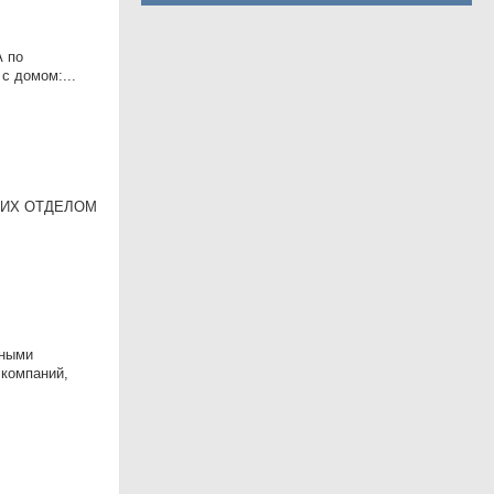
А по
с домом:...
УЮЩИХ ОТДЕЛОМ
вными
 компаний,