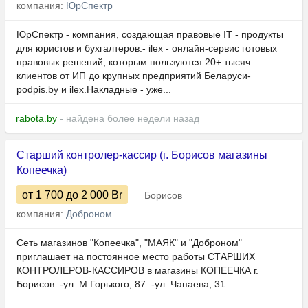
компания:
ЮрСпектр
ЮрСпектр - компания, создающая правовые IT - продукты
для юристов и бухгалтеров:- ilex - онлайн-сервис готовых
правовых решений, которым пользуются 20+ тысяч
клиентов от ИП до крупных предприятий Беларуси-
podpis.by и ilex.Накладные - уже...
rabota.by
- найдена более недели назад
Старший контролер-кассир (г. Борисов магазины
Копеечка)
от 1 700
до 2 000
Br
Борисов
компания:
Доброном
Сеть магазинов "Копеечка", "МАЯК" и "Доброном"
приглашает на постоянное место работы СТАРШИХ
КОНТРОЛЕРОВ-КАССИРОВ в магазины КОПЕЕЧКА г.
Борисов: -ул. М.Горького, 87. -ул. Чапаева, 31....