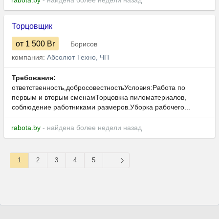
rabota.by
- найдена более недели назад
Торцовщик
от 1 500
Br
Борисов
компания:
Абсолют Техно, ЧП
Требования:
ответственность,добросовестностьУсловия:Работа по
первым и вторым сменамТорцовкка пиломатериалов,
соблюдение работниками размеров.Уборка рабочего...
rabota.by
- найдена более недели назад
1
2
3
4
5