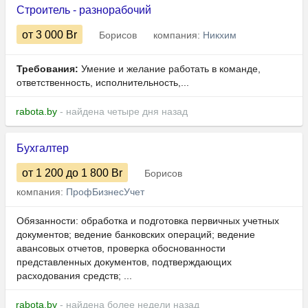
Строитель - разнорабочий
от 3 000
Br
Борисов
компания:
Никхим
Требования:
Умение и желание работать в команде,
ответственность, исполнительность,...
rabota.by
- найдена четыре дня назад
Бухгалтер
от 1 200
до 1 800
Br
Борисов
компания:
ПрофБизнесУчет
Обязанности: обработка и подготовка первичных учетных
документов; ведение банковских операций; ведение
авансовых отчетов, проверка обоснованности
представленных документов, подтверждающих
расходования средств; ...
rabota.by
- найдена более недели назад