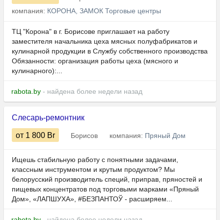
компания:
КОРОНА, ЗАМОК Торговые центры
ТЦ "Корона" в г. Борисове приглашает на работу
заместителя начальника цеха мясных полуфабрикатов и
кулинарной продукции в Службу собственного производства
Обязанности: организация работы цеха (мясного и
кулинарного):...
rabota.by
- найдена более недели назад
Слесарь-ремонтник
от 1 800
Br
Борисов
компания:
Пряный Дом
Ищешь стабильную работу с понятными задачами,
классным инструментом и крутым продуктом? Мы
белорусский производитель специй, приправ, пряностей и
пищевых концентратов под торговыми марками «Пряный
Дом», «ЛАПШУХА», #БЕЗПАНТОЎ - расширяем...
rabota.by
- найдена более недели назад