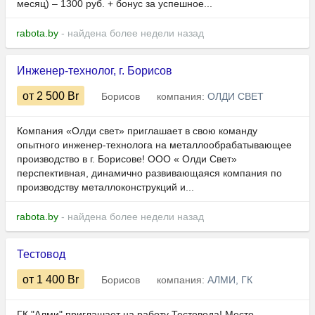
месяц) – 1300 руб. + бонус за успешное...
rabota.by
- найдена более недели назад
Инженер-технолог, г. Борисов
от 2 500
Br
Борисов
компания:
ОЛДИ СВЕТ
Компания «Олди свет» приглашает в свою команду
опытного инженер-технолога на металлообрабатывающее
производство в г. Борисове! ООО « Олди Свет»
перспективная, динамично развивающаяся компания по
производству металлоконструкций и...
rabota.by
- найдена более недели назад
Тестовод
от 1 400
Br
Борисов
компания:
АЛМИ, ГК
ГК "Алми" приглашает на работу Тестовода! Место