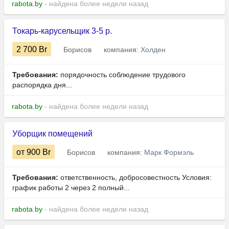
rabota.by
- найдена более недели назад
Токарь-карусельщик 3-5 р.
2 700
Br
Борисов
компания:
Холден
Требования:
порядочность соблюдение трудового
распорядка дня...
rabota.by
- найдена более недели назад
Уборщик помещений
от 900
Br
Борисов
компания:
Марк Формэль
Требования:
ответственность, добросовестность Условия:
график работы 2 через 2 полный...
rabota.by
- найдена более недели назад