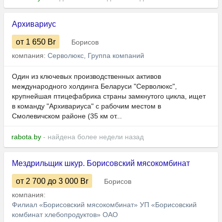
Архивариус
от 1 650
Br
Борисов
компания:
Серволюкс, Группа компаний
Один из ключевых производственных активов
международного холдинга Беларуси "Серволюкс",
крупнейшая птицефабрика страны замкнутого цикла, ищет
в команду "Архивариуса" с рабочим местом в
Смолевичском районе (35 км от...
rabota.by
- найдена более недели назад
Мездрильщик шкур. Борисовский мясокомбинат
от 2 700
до 3 000
Br
Борисов
компания:
Филиал «Борисовский мясокомбинат» УП «Борисовский
комбинат хлебопродуктов» ОАО