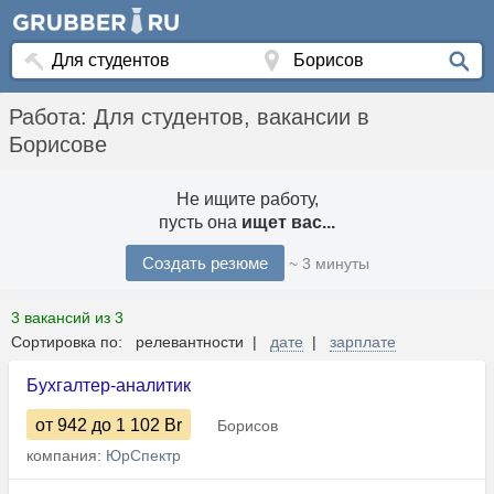
Работа: Для студентов, вакансии в
Борисове
Не ищите работу,
пусть она
ищет вас...
Создать резюме
~ 3 минуты
3 вакансий из 3
Сортировка по: релевантности |
дате
|
зарплате
Бухгалтер-аналитик
от 942
до 1 102
Br
Борисов
компания:
ЮрСпектр