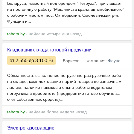
Беларуси, известный под брендом "Петруха", приглашает
на постоянную работу "Машиниста крана автомобильного"
с рабочим местом: пос. Октябрьский, Смолевичский р-н.
Функции и...
rabota.by
- найдена четыре дня назад
Кладовщик склада готовой продукции
от 2 550
до 3 100
Br
Борисов
компания:
Фауна
Обязанности: выполнение погрузочно-разгрузочных работ
на складе; комплектование партий товаров по заявочным
листам; наличие навыков и опыта работы водителем
погрузчика в приоритете (предприятие готово обучить за
счет собственных средств)...
rabota.by
- найдена более недели назад
Электрогазосварщик