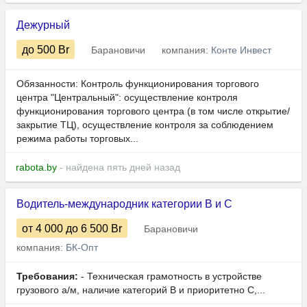
Дежурный
до 500
Br
Барановичи
компания:
Конте Инвест
Обязанности: Контроль функционирования торгового
центра "Центральный": осуществление контроля
функционирования торгового центра (в том числе открытие/
закрытие ТЦ), осуществление контроля за соблюдением
режима работы торговых...
rabota.by
- найдена пять дней назад
Водитель-международник категории B и C
от 4 000
до 6 500
Br
Барановичи
компания:
БК-Опт
Требования:
- Техническая грамотность в устройстве
грузового а/м, наличие категорий B и приоритетно C,...