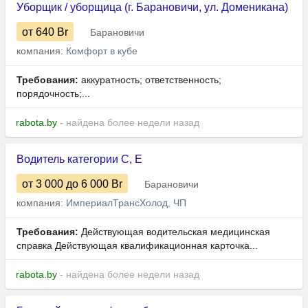
Уборщик / уборщица (г. Барановичи, ул. Доменикана)
от 640
Br
Барановичи
компания:
Комфорт в кубе
Требования:
аккуратность; ответственность;
порядочность;...
rabota.by
- найдена более недели назад
Водитель категории C, Е
от 3 000
до 6 000
Br
Барановичи
компания:
ИмпериалТрансХолод, ЧП
Требования:
Действующая водительская медицинская
справка Действующая квалификационная карточка...
rabota.by
- найдена более недели назад