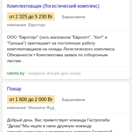
Комплектовщик (Логистический комплекс)
от 2 325
до 5 230
Br
Барановичи
компания:
Евроторг
ООО "Евроторг" (сеть магазинов "Евроопт", "Хит!" и
"Грошык") приглашает на постоянную работу
комплектовщиков на склады Логистического комплекса.
Обязанности:• Комплектовка заявок по отборочным
листам...
rabota.by
- найдена четыре дня назад
Повар
от 1 600
до 2 000
Br
Барановичи
компания:
Миалити Фуд
Добрый день. Вас приветствует команда Гастропаба
"Дрова"!Мы ищем в свою дружную команду
единомышленника и позитивного человека.Гастропаб