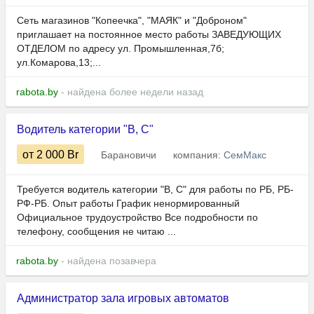
Сеть магазинов "Копеечка", "МАЯК" и "Доброном"
приглашает на постоянное место работы ЗАВЕДУЮЩИХ
ОТДЕЛОМ по адресу ул. Промышленная,7б;
ул.Комарова,13;...
rabota.by
- найдена более недели назад
Водитель категории "В, С"
от 2 000
Br
Барановичи
компания:
СемМакс
Требуется водитель категории "В, С" для работы по РБ, РБ-
РФ-РБ. Опыт работы График ненормированный
Официальное трудоустройство Все подробности по
телефону, сообщения не читаю ...
rabota.by
- найдена позавчера
Администратор зала игровых автоматов