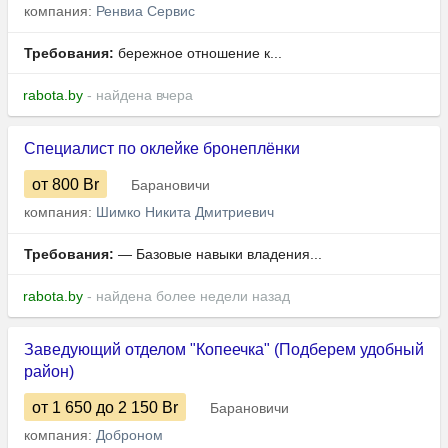
компания:
Ренвиа Сервис
Требования:
бережное отношение к...
rabota.by
- найдена вчера
Специалист по оклейке бронеплёнки
от 800
Br
Барановичи
компания:
Шимко Никита Дмитриевич
Требования:
— Базовые навыки владения...
rabota.by
- найдена более недели назад
Заведующий отделом "Копеечка" (Подберем удобный
район)
от 1 650
до 2 150
Br
Барановичи
компания:
Доброном