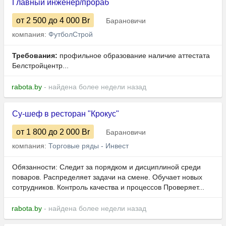
Главный инженер/прораб
от 2 500
до 4 000
Br
Барановичи
компания:
ФутболСтрой
Требования:
профильное образование наличие аттестата
Белстройцентр...
rabota.by
- найдена более недели назад
Су-шеф в ресторан "Крокус"
от 1 800
до 2 000
Br
Барановичи
компания:
Торговые ряды - Инвест
Обязанности: Следит за порядком и дисциплиной среди
поваров. Распределяет задачи на смене. Обучает новых
сотрудников. Контроль качества и процессов Проверяет...
rabota.by
- найдена более недели назад