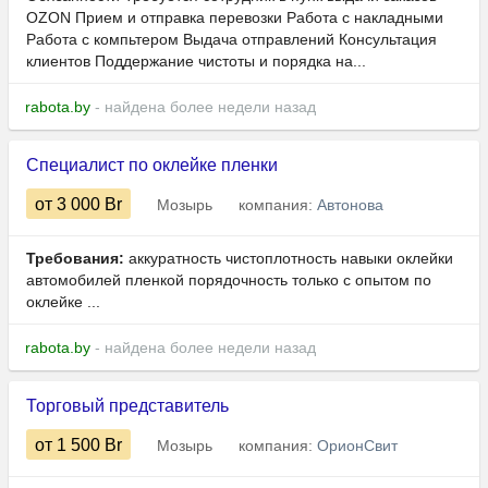
OZON Прием и отправка перевозки Работа с накладными
Работа с компьтером Выдача отправлений Консультация
клиентов Поддержание чистоты и порядка на...
rabota.by
- найдена более недели назад
Специалист по оклейке пленки
от 3 000
Br
Мозырь
компания:
Автонова
Требования:
аккуратность чистоплотность навыки оклейки
автомобилей пленкой порядочность только с опытом по
оклейке ...
rabota.by
- найдена более недели назад
Торговый представитель
от 1 500
Br
Мозырь
компания:
ОрионСвит