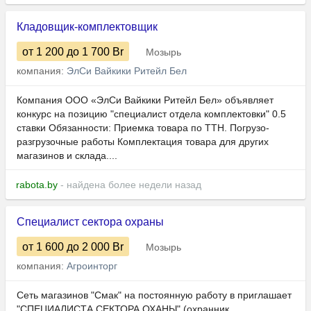
Кладовщик-комплектовщик
от 1 200
до 1 700
Br
Мозырь
компания:
ЭлСи Вайкики Ритейл Бел
Компания ООО «ЭлСи Вайкики Ритейл Бел» объявляет
конкурс на позицию "специалист отдела комплектовки" 0.5
ставки Обязанности: Приемка товара по ТТН. Погрузо-
разгрузочные работы Комплектация товара для других
магазинов и склада....
rabota.by
- найдена более недели назад
Специалист сектора охраны
от 1 600
до 2 000
Br
Мозырь
компания:
Агроинторг
Сеть магазинов "Смак" на постоянную работу в приглашает
"СПЕЦИАЛИСТА СЕКТОРА ОХАНЫ" (охранник,