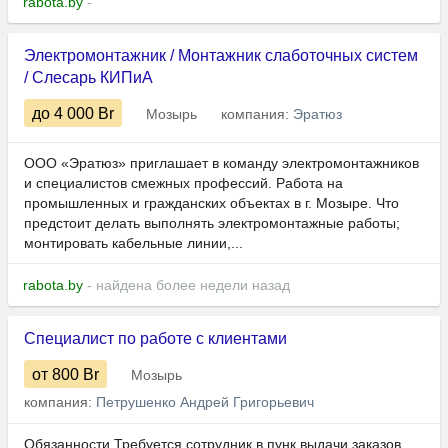
rabota.by
-
Электромонтажник / Монтажник слаботочных систем
/ Слесарь КИПиА
до 4 000
Br
Мозырь
компания:
Эратюз
ООО «Эратюз» приглашает в команду электромонтажников
и специалистов смежных профессий. Работа на
промышленных и гражданских объектах в г. Мозыре. Что
предстоит делать выполнять электромонтажные работы;
монтировать кабельные линии,...
rabota.by
- найдена более недели назад
Специалист по работе с клиентами
от 800
Br
Мозырь
компания:
Петрушенко Андрей Григорьевич
Обязанности Требуется сотрудник в пунк выдачи заказов