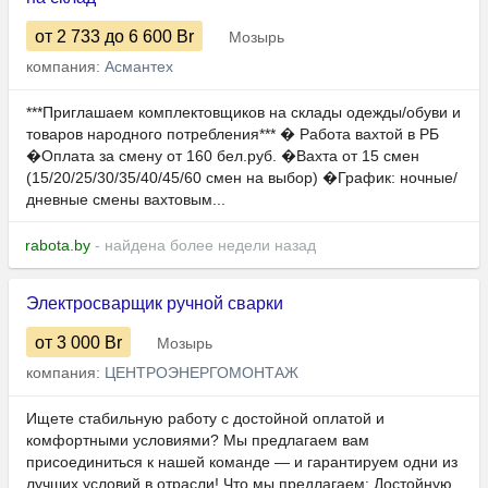
от 2 733
до 6 600
Br
Мозырь
компания:
Асмантех
***Приглашаем комплектовщиков на склады одежды/обуви и
товаров народного потребления*** � Работа вахтой в РБ
�Оплата за смену от 160 бел.руб. �Вахта от 15 смен
(15/20/25/30/35/40/45/60 смен на выбор) �График: ночные/
дневные смены вахтовым...
rabota.by
- найдена более недели назад
Электросварщик ручной сварки
от 3 000
Br
Мозырь
компания:
ЦЕНТРОЭНЕРГОМОНТАЖ
Ищете стабильную работу с достойной оплатой и
комфортными условиями? Мы предлагаем вам
присоединиться к нашей команде — и гарантируем одни из
лучших условий в отрасли! Что мы предлагаем: Достойную