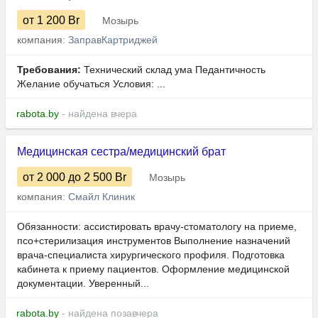
от 1 200
Br
Мозырь
компания:
ЗаправКартриджей
Требования:
Технический склад ума Педантичность
Желание обучаться Условия: ...
rabota.by
- найдена вчера
Медицинская сестра/медицинский брат
от 2 000
до 2 500
Br
Мозырь
компания:
Смайл Клиник
Обязанности: ассистировать врачу-стоматологу на приеме,
псо+стерилизация инструментов Выполнение назначений
врача-специалиста хирургического профиля. Подготовка
кабинета к приему пациентов. Оформление медицинской
документации. Уверенный...
rabota.by
- найдена позавчера