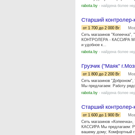
rabota.by
- найдена более не
Старший контролер-ка
от 1 700
до 2 000
Br
Мо
Сеть магазинов "Копеечка",
КОНТРОЛЕРА - КАССИРА Мы п
и удобное к...
rabota.by
- найдена более не
Грузчик ("Маяк" г.Мо
от 1 800
до 2 200
Br
Мо
Сеть магазинов "Доброном"
Мы предлагаем: Работу рядо
rabota.by
- найдена более не
Старший контролер-ка
от 1 600
до 1 900
Br
Мо
Сеть магазинов «Копеечка»
КАССИРА Мы предлагаем: Ра
вашему дому; Комфортный гр