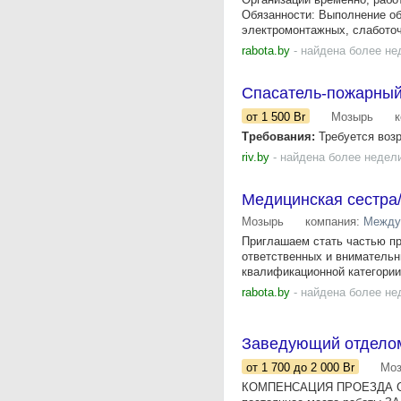
Обязанности: Выполнение об
электромонтажных, слаботоч
rabota.by
- найдена более не
Спасатель-пожарны
от 1 500
Br
Мозырь
Требования:
Требуется возр
riv.by
- найдена более недел
Медицинская сестра
Мозырь
компания:
Между
Приглашаем стать частью п
ответственных и внимательн
квалификационной категории)
rabota.by
- найдена более не
Заведующий отделом 
от 1 700
до 2 000
Br
Мо
КОМПЕНСАЦИЯ ПРОЕЗДА С РЕ