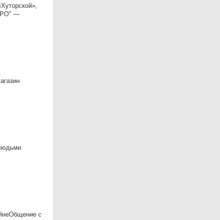
«Хуторской»,
ПРО" —
магазин
 людьми
ейнеОбщение с