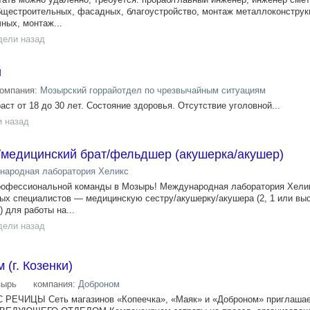
щестроительных, фасадных, благоустройство, монтаж металлоконструк
ных, монтаж...
дели назад
й
компания:
Мозырский горрайотдел по чрезвычайным ситуациям
аст от 18 до 30 лет. Состояние здоровья. Отсутствие уголовной...
и назад
/медицинский брат/фельдшер (акушерка/акушер)
народная лаборатория Хеликс
рофессиональной команды в Мозырь! Международная лаборатория Хели
ых специалистов — медицинскую сестру/акушерку/акушера (2, 1 или вы
 для работы на...
дели назад
(г. Козенки)
зырь
компания:
Доброном
ЧИЦЫ Сеть магазинов «Копеечка», «Маяк» и «Доброном» приглашае