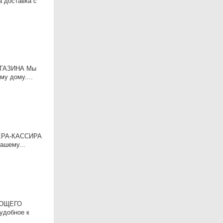
 доставка с
МАГАЗИНА Мы
у дому....
ОЛЕРА-КАССИРА
ашему...
ДУЮЩЕГО
удобное к