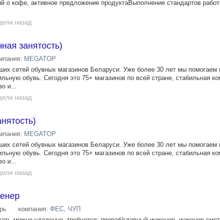
ий о кофе, активное предложение продуктаВыполнение стандартов работ
дели назад
ная занятость)
мпания:
MEGATOP
их сетей обувных магазинов Беларуси. Уже более 30 лет мы помогаем
льную обувь. Сегодня это 75+ магазинов по всей стране, стабильная ко
о и...
дели назад
анятость)
мпания:
MEGATOP
их сетей обувных магазинов Беларуси. Уже более 30 лет мы помогаем
льную обувь. Сегодня это 75+ магазинов по всей стране, стабильная ко
о и...
дели назад
женер
рь
компания:
ФЕС, ЧУП
тать можно удаленно, требуется: прораб/главный инженер, инженер сме