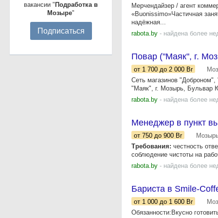
вакансии "
Подработка в
Мерчендайзер / агент коммер
Мозыре
"
«Buonissimo»Частичная заня
надёжная...
Подписаться
rabota.by
- найдена более не
Повар ("Маяк", г. Мо
от 1 700
до 2 000
Br
Мо
Сеть магазинов "Доброном",
"Маяк", г. Мозырь, Бульвар 
rabota.by
- найдена более не
Менеджер в пункт в
от 750
до 900
Br
Мозыр
Требования:
честность отве
соблюдение чистоты на рабоч
rabota.by
- найдена более не
Бариста в Smile-Cof
от 1 000
до 1 600
Br
Мо
Обязанности:Вкусно готовит