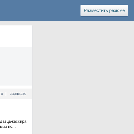
Разместить резюме
те
|
зарплате
одавца-кассира
мии по...