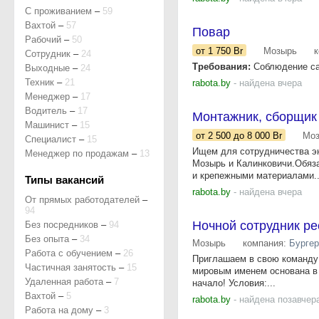
С проживанием
–
59
Вахтой
–
57
Повар
Рабочий
–
50
от 1 750
Br
Мозырь
Сотрудник
–
24
Требования:
Соблюдение сан
Выходные
–
24
Техник
–
21
rabota.by
- найдена вчера
Менеджер
–
17
Водитель
–
17
Монтажник, сборщик
Машинист
–
15
от 2 500
до 8 000
Br
Мо
Специалист
–
15
Ищем для сотрудничества эн
Менеджер по продажам
–
13
Мозырь и Калинковичи.Обяза
и крепежными материалами..
Типы вакансий
rabota.by
- найдена вчера
От прямых работодателей
–
94
Ночной сотрудник р
Без посредников
–
94
Без опыта
–
34
Мозырь
компания:
Бургер
Работа с обучением
–
26
Приглашаем в свою команду
Частичная занятость
–
15
мировым именем основана в 1
Удаленная работа
–
7
начало! Условия:...
Вахтой
–
5
rabota.by
- найдена позавчер
Работа на дому
–
3