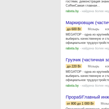
гостями, демонстрация знан
CoffeeСамая главная...
rabota.by
- найдена более не
Маркировщик (частич
до 600
Br
Мозырь
ко
MEGATOP - одна из крупнейш
выбирать качественную и сти
официальное трудоустройств
rabota.by
- найдена более не
Грузчик (частичная з
до 220
Br
Мозырь
ко
MEGATOP - одна из крупнейш
выбирать качественную и сти
официальное трудоустройств
rabota.by
- найдена более не
Прораб/Главный ин
от 800
до 1 000
Br
Мозы
Организаций временно, рабо