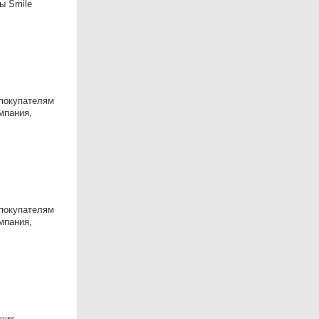
ы Smile
 покупателям
мпания,
 покупателям
мпания,
тчик