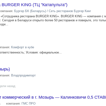
а BURGER KING (ТЦ "Катапульта")
компания:
Бургер БК (Беларусь) / Сеть ресторанов Бургер Кинг
у «Сотрудника ресторана BURGER KING». BURGER KING — компания с 
. Сегодня в Беларуси открыто более 50 ресторанов и поверьте, это толь
оди...
мпания:
Комфорт в кубе
ответственность; Условия: официальное...
зырь)
мпания:
Владпродимпорт
дели назад
т коммерческий в г. Мозырь — Калинковичи 0,5 СТА
ь
компания:
ГМС ПРО