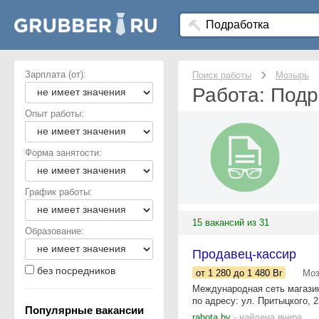
Зарплата (от):
Поиск работы
Мозырь
Работа: Подр
Опыт работы:
Форма занятости:
График работы:
15 вакансий из 31
Образование:
Продавец-кассир
без посредников
от 1 280
до 1 480
Br
Мо
Международная сеть магазин
по адресу: ул. Притыцкого, 
Популярные вакансии
rabota.by
- найдена вчера