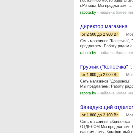
постоянное место работы З
г.Речицы; Мы предлагаем: ...
rabota.by
- найдена более не
Директор магазина
от 2 500
до 2 900
Br
Мо
Сеть магазинов "Копеечка"
предлагаем: Работу рядом с
rabota.by
- найдена более не
Грузчик ("Копеечка" 
от 1 800
до 2 000
Br
Мо
Сеть магазинов "Доброном"
Мы предлагаем: Работу рядо
rabota.by
- найдена более не
Заведующий отделом 
от 1 800
до 2 100
Br
Мо
Сеть магазинов «Копеечка»
ОТДЕЛОМ Мы предлагаем: Ра
вашему дому. Комфортный гр