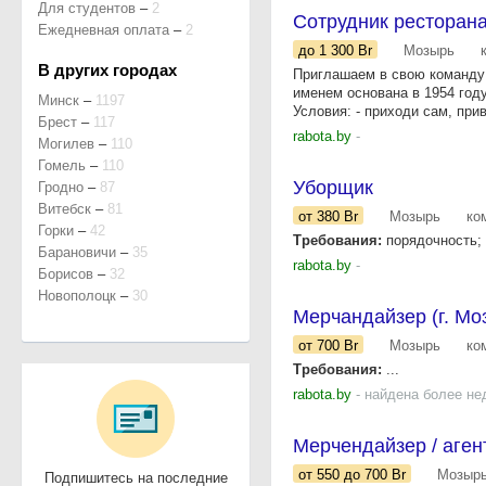
Для студентов
–
2
Сотрудник ресторан
Ежедневная оплата
–
2
до 1 300
Br
Мозырь
В других городах
Приглашаем в свою команд
именем основана в 1954 году
Минск
–
1197
Условия: - приходи сам, прив
Брест
–
117
rabota.by
-
Могилев
–
110
Гомель
–
110
Уборщик
Гродно
–
87
Витебск
–
81
от 380
Br
Мозырь
ко
Горки
–
42
Требования:
порядочность; 
Барановичи
–
35
rabota.by
-
Борисов
–
32
Новополоцк
–
30
Мерчандайзер (г. Мо
от 700
Br
Мозырь
ко
Требования:
...
rabota.by
- найдена более не
Мерчендайзер / аген
от 550
до 700
Br
Мозыр
Подпишитесь на последние