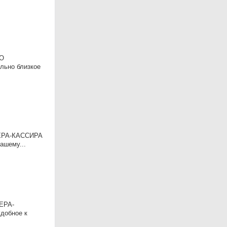
ГО
льно близкое
ОЛЕРА-КАССИРА
ашему...
ЛЕРА-
добное к