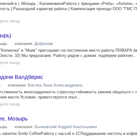
ческий в г. Мозырь - КалинковичиРабота с брендами «Ряба», «Astoria», 
тость | Разъездной характер работы | Компенсация проезда ООО "ГМС 
дели назад
зырь)
зырь
компания:
Доброном
 "Копеечка" и "Маяк" приглашает на постоянное место работы ПОВАРА (
Юности, 32) Мы предлагаем: Работу рядом с домом: подберем рабочее...
дели назад
ыдачи Валдберис
ь
компания:
Кислюк Анна Александровна
тственность многозадачность стрессоустойчивость умение общаться с
ем месте Условия: приветствуется опыт...
дели назад
fee, Мозырь
зырь
компания:
Бычковский Андрей Анатольевич
ь напитки Smile CoffeeРабота с кассой и 1СПоддержание чистоты в коф