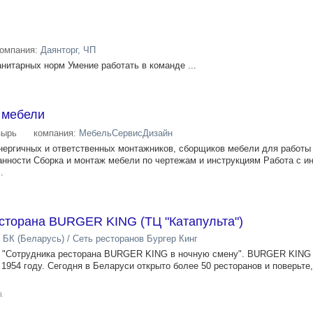
компания:
Даянторг, ЧП
итарных норм Умение работать в команде ...
 мебели
зырь
компания:
МебельСервисДизайн
ергичных и ответственных монтажников, сборщиков мебели для работы 
нности Сборка и монтаж мебели по чертежам и инструкциям Работа с и
.
есторана BURGER KING (ТЦ "Катапульта")
 БК (Беларусь) / Сеть ресторанов Бургер Кинг
 "Сотрудника ресторана BURGER KING в ночную смену". BURGER KING
954 году. Сегодня в Беларуси открыто более 50 ресторанов и поверьте,
а