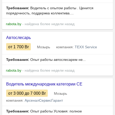
Требования:
Водитель с опытом работы . Ценится
порядочность, поддержка коллектива....
rabota.by
- найдена более недели назад
Автослесарь
от 1 700
Br
Мозырь
компания:
TEXX Service
Требования:
Опыт работы автослесарем не...
rabota.by
- найдена более недели назад
Водитель международник категории СЕ
от 3 000
до 7 000
Br
Мозырь
компания:
АрсеналСервисГарант
Требования:
Опыт работы Условия: полное