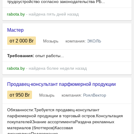
трудоустройство согласно законодательства РБ...
rabota.by
- найдена пять дней назад
Мастер
от 2 000
Br
Мозырь
компания:
ЭКОЛЬ
Требования:
опыт работы...
rabota.by
- найдена более недели назад
Продавец-консультант парфюмерной продукции
от 950
Br
Мозырь
компания:
РоялВектор
Обязанности:Требуется продавец-консультант
парфюмерной продукции в торговый остров.Консультация
покупателейЗнание ассортиментаРаздача рекламных
материалов (блоттеров)Кассовая
дисциплинаПоддержание...