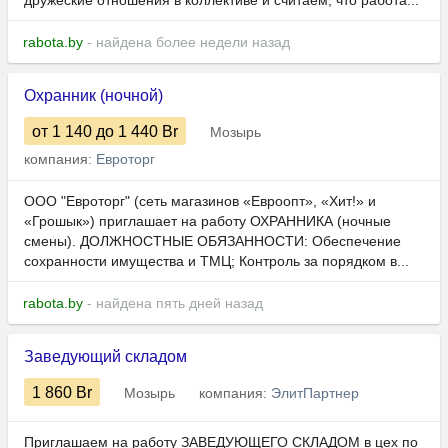
дружеские отношения в коллективе и считаем, что работа...
rabota.by
- найдена более недели назад
Охранник (ночной)
от 1 140
до 1 440
Br
Мозырь
компания:
Евроторг
ООО "Евроторг" (сеть магазинов «Евроопт», «Хит!» и
«Грошык») приглашает на работу ОХРАННИКА (ночные
смены). ДОЛЖНОСТНЫЕ ОБЯЗАННОСТИ: Обеспечение
сохранности имущества и ТМЦ; Контроль за порядком в...
rabota.by
- найдена пять дней назад
Заведующий складом
1 860
Br
Мозырь
компания:
ЭлитПартнер
Приглашаем на работу ЗАВЕДУЮЩЕГО СКЛАДОМ в цех по