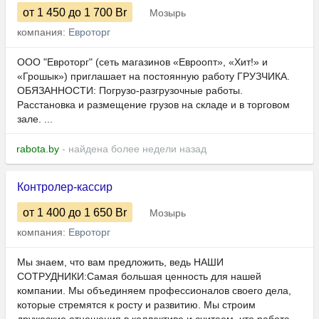
от 1 450
до 1 700
Br
Мозырь
компания:
Евроторг
ООО "Евроторг" (сеть магазинов «Евроопт», «Хит!» и
«Грошык») приглашает на постоянную работу ГРУЗЧИКА.
ОБЯЗАННОСТИ: Погрузо-разгрузочные работы.
Расстановка и размещение грузов на складе и в торговом
зале. ...
rabota.by
- найдена более недели назад
Контролер-кассир
от 1 400
до 1 650
Br
Мозырь
компания:
Евроторг
Мы знаем, что вам предложить, ведь НАШИ
СОТРУДНИКИ:Самая большая ценность для нашей
компании. Мы объединяем профессионалов своего дела,
которые стремятся к росту и развитию. Мы строим