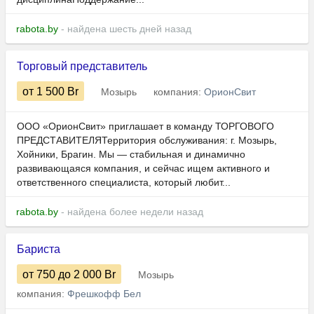
rabota.by
- найдена шесть дней назад
Торговый представитель
от 1 500
Br
Мозырь
компания:
ОрионСвит
ООО «ОрионСвит» приглашает в команду ТОРГОВОГО
ПРЕДСТАВИТЕЛЯТерритория обслуживания: г. Мозырь,
Хойники, Брагин. Мы — стабильная и динамично
развивающаяся компания, и сейчас ищем активного и
ответственного специалиста, который любит...
rabota.by
- найдена более недели назад
Бариста
от 750
до 2 000
Br
Мозырь
компания:
Фрешкофф Бел