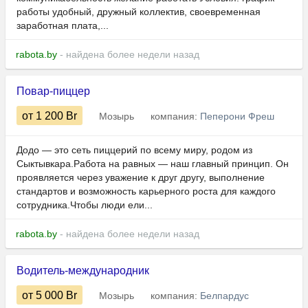
работы удобный, дружный коллектив, своевременная
заработная плата,...
rabota.by
- найдена более недели назад
Повар-пиццер
от 1 200
Br
Мозырь
компания:
Пеперони Фреш
Додо — это сеть пиццерий по всему миру, родом из
Сыктывкара.Работа на равных — наш главный принцип. Он
проявляется через уважение к друг другу, выполнение
стандартов и возможность карьерного роста для каждого
сотрудника.Чтобы люди ели...
rabota.by
- найдена более недели назад
Водитель-международник
от 5 000
Br
Мозырь
компания:
Белпардус