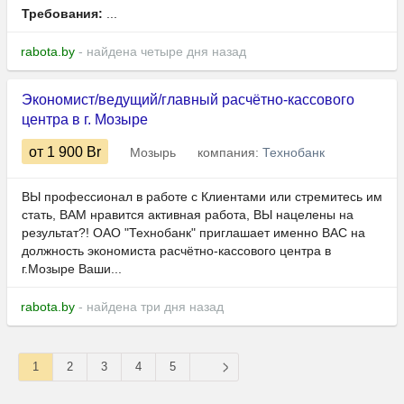
Требования:
...
rabota.by
- найдена четыре дня назад
Экономист/ведущий/главный расчётно-кассового
центра в г. Мозыре
от 1 900
Br
Мозырь
компания:
Технобанк
ВЫ профессионал в работе с Клиентами или стремитесь им
стать, ВАМ нравится активная работа, ВЫ нацелены на
результат?! ОАО "Технобанк" приглашает именно ВАС на
должность экономиста расчётно-кассового центра в
г.Мозыре Ваши...
rabota.by
- найдена три дня назад
1
2
3
4
5