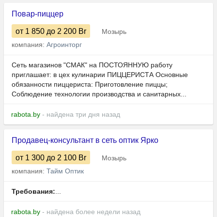
Повар-пиццер
от 1 850
до 2 200
Br
Мозырь
компания:
Агроинторг
Сеть магазинов "СМАК" на ПОСТОЯННУЮ работу
приглашает: в цех кулинарии ПИЦЦЕРИСТА Основные
обязанности пиццериста: Приготовление пиццы;
Соблюдение технологии производства и санитарных...
rabota.by
- найдена три дня назад
Продавец-консультант в сеть оптик Ярко
от 1 300
до 2 100
Br
Мозырь
компания:
Тайм Оптик
Требования:
...
rabota.by
- найдена более недели назад