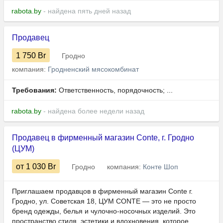
rabota.by
- найдена пять дней назад
Продавец
1 750
Br
Гродно
компания:
Гродненский мясокомбинат
Требования:
Ответственность, порядочность; ...
rabota.by
- найдена более недели назад
Продавец в фирменный магазин Conte, г. Гродно
(ЦУМ)
от 1 030
Br
Гродно
компания:
Конте Шоп
Приглашаем продавцов в фирменный магазин Conte г.
Гродно, ул. Советская 18, ЦУМ CONTE — это не просто
бренд одежды, белья и чулочно-носочных изделий. Это
пространство стиля, эстетики и вдохновения, которое