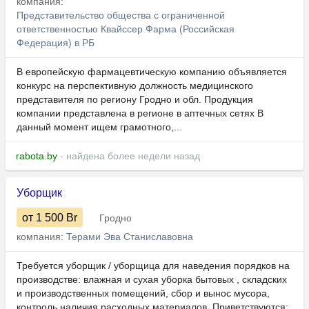
компания:
Представительство общества с ограниченной
ответственностью Квайссер Фарма (Российская
Федерация) в РБ
В европейскую фармацевтическую компанию объявляется
конкурс на перспективную должность медицинского
представителя по региону Гродно и обл. Продукция
компании представлена в регионе в аптечных сетях В
данный момент ищем грамотного,...
rabota.by
- найдена более недели назад
Уборщик
от 1 500
Br
Гродно
компания:
Терами Эва Станиславовна
Требуется уборщик / уборщица для наведения порядков на
производстве: влажная и сухая уборка бытовых , складских
и производственных помещений, сбор и вынос мусора,
контроль наличия расходных материалов. Приветствуются: