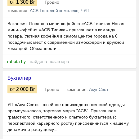
от 1 300
Br
Гродно
компания:
АСВ Гостевой комплекс, ЧУП
Вакансия: Повара в мини-кофейню «АСВ Типика» Новая
мини-кофейня «АСВ Типика» приглашает в команду
повара. Уютная кофейня в самом центре города на 6
посадочных мест с современной атмосферой и дружной
командой. Обязанности:...
rabota.by
- найдена позавчера
Бухгалтер
от 2 000
Br
Гродно
компания:
АхунСвет
УП «АхунСвет» - швейное производство женской одежды
премиум-класса, торговая марка "АСВ". Приглашаем
грамотного, ответственного и опытного бухгалтера (с
перспективой карьерного роста) присоединиться к нашему
динамично растущему...