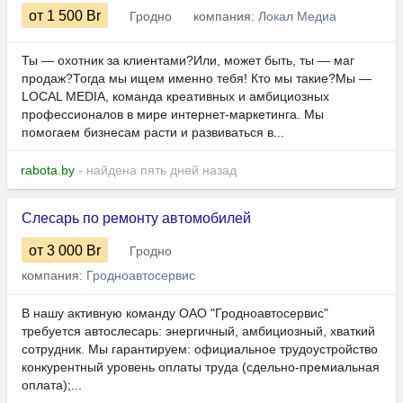
от 1 500
Br
Гродно
компания:
Локал Медиа
Ты — охотник за клиентами?Или, может быть, ты — маг
продаж?Тогда мы ищем именно тебя! Кто мы такие?Мы —
LOCAL MEDIA, команда креативных и амбициозных
профессионалов в мире интернет-маркетинга. Мы
помогаем бизнесам расти и развиваться в...
rabota.by
- найдена пять дней назад
Слесарь по ремонту автомобилей
от 3 000
Br
Гродно
компания:
Гродноавтосервис
В нашу активную команду ОАО "Гродноавтосервис"
требуется автослесарь: энергичный, амбициозный, хваткий
сотрудник. Мы гарантируем: официальное трудоустройство
конкурентный уровень оплаты труда (сдельно-премиальная
оплата);...