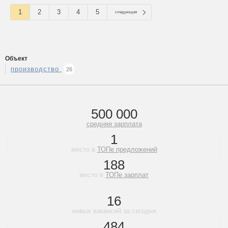
1
2
3
4
5
следующая
Объект
производство
26
500 000
средняя зарплата
1
место в
ТОПе предложений
188
место в
ТОПе зарплат
16
новых вакансий за сегодня
484