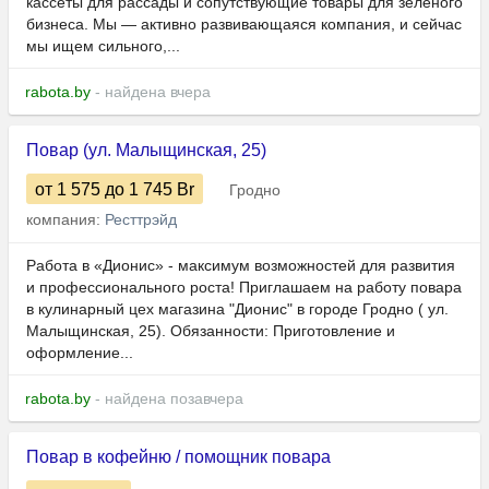
кассеты для рассады и сопутствующие товары для зелёного
бизнеса. Мы — активно развивающаяся компания, и сейчас
мы ищем сильного,...
rabota.by
- найдена вчера
Повар (ул. Малыщинская, 25)
от 1 575
до 1 745
Br
Гродно
компания:
Ресттрэйд
Работа в «Дионис» - максимум возможностей для развития
и профессионального роста! Приглашаем на работу повара
в кулинарный цех магазина "Дионис" в городе Гродно ( ул.
Малыщинская, 25). Обязанности: Приготовление и
оформление...
rabota.by
- найдена позавчера
Повар в кофейню / помощник повара