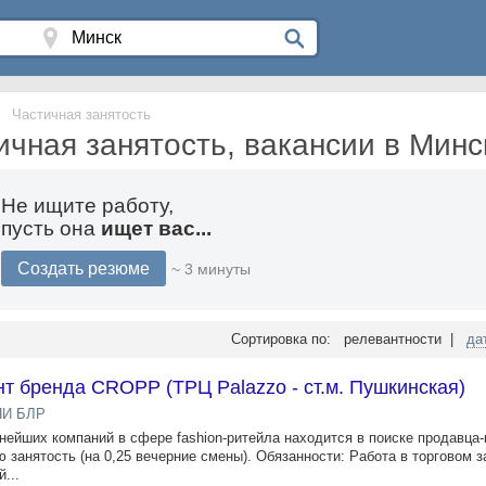
Частичная занятость
ичная занятость, вакансии в Минс
Не ищите работу,
пусть она
ищет вас...
Создать резюме
~ 3 минуты
Сортировка по: релевантности |
да
т бренда CROPP (ТРЦ Palazzo - ст.м. Пушкинская)
ПИ БЛР
нейших компаний в сфере fashion-ритейла находится в поиске продавца-
ю занятость (на 0,25 вечерние смены). Обязанности: Работа в торговом з
...