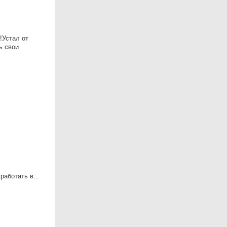
!Устал от
ь свои
аботать в...