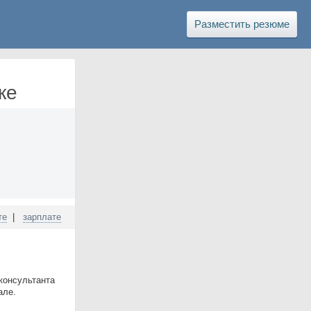
Разместить резюме
ке
те
|
зарплате
консультанта
але.