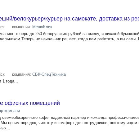
еший/велокурьер/курьер на самокате, доставка из ре
ск
компания:
МенюКлик
санию: теперь до 250 белорусских рублей за смену, и никакой бумажно
чальником.Теперь не начальник решает, когда вам работать, а вы сами.
ск
компания:
СБК-СпецТехника
 1 года...
ке офисных помещений
р компани
нд свежеобжаренного кофе, надежный партнёр и команда профессионалов
 Мы ценим порядок, чистоту и комфорт для сотрудников, поэтому ищем 
ных...