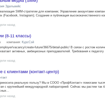
льным медиа (SMM)
рия Эдельвейс
реализация SMM-стратегии для компании; Управление аккаунтами компан
 (Facebook, Instagram); Создание и публикация высококачественного ко
дели назад
и (8-11 классы)
к
компания:
КурсСэй
n/employer/vacancy/create-future/36675/detail-public/ В связи с ростом коли
хватает активных, амбициозных преподавателей. Требования к педагогу 
дели назад
е с клиентами (контакт-центр)
нтакт
 приносила реальную пользу? Мы в СООО «ПрофКонтакт» помогаем тыс
отая с крупнейшей международной лабораторией. Сейчас мы растем так б
ных...
дели назад