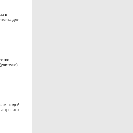
ии в
нтента для
чества
(учителю)
ячам людей
ыстро, что