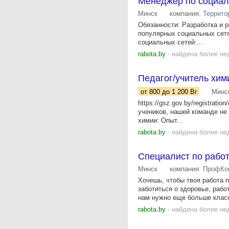
Менеджер по социа
Минск
компания:
Террито
Обязанности: Разработка и 
популярных социальных сетях
социальных сетей:...
rabota.by
- найдена более не
Педагог/учитель хими
от 800
до 1 200
Br
Минс
https://gsz.gov.by/registratio
учеников, нашей команде не 
химии: Опыт...
rabota.by
- найдена более не
Специалист по работ
Минск
компания:
ПрофКо
Хочешь, чтобы твоя работа
заботиться о здоровье, раб
нам нужно еще больше класс
rabota.by
- найдена более не