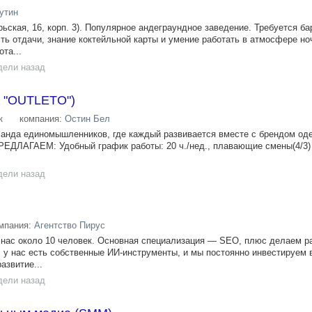
утин
брьская, 16, корп. 3). Популярное андеграундное заведение. Требуется ба
сть отдачи, знание коктейльной карты и умение работать в атмосфере н
та...
дели назад
К "OUTLETO")
к
компания:
Остин Бел
манда единомышленников, где каждый развивается вместе с брендом од
ПРЕДЛАГАЕМ: Удобный график работы: 20 ч./нед., плавающие смены(4/3)
дели назад
мпания:
Агентство Пирус
нас около 10 человек. Основная специализация — SEO, плюс делаем ра
 у нас есть собственные ИИ-инструменты, и мы постоянно инвестируем в
азвитие...
дели назад