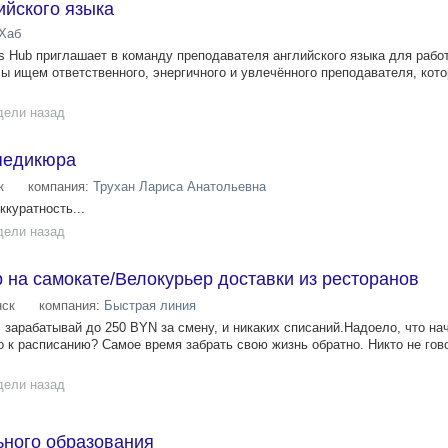
ийского языка
Хаб
ls Hub приглашает в команду преподавателя английского языка для рабо
ы ищем ответственного, энергичного и увлечённого преподавателя, кот
дели назад
педикюра
к
компания:
Трухан Лариса Анатольевна
куратность...
дели назад
 на самокате/Велокурьер доставки из ресторанов
ск
компания:
Быстрая линия
: зарабатывай до 250 BYN за смену, и никаких списаний.Надоело, что н
о к расписанию? Самое время забрать свою жизнь обратно. Никто не гово
дели назад
ьного образования