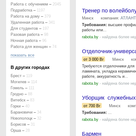
Работа с обучением
–
2045
Тренер по волейбол
Подработка
–
1197
Работа на дому
–
379
Минск
компания:
АТЛАНТ
Удаленная работа
–
341
Требования:
высшее профил
Для студентов
–
197
работы или...
Разовая работа
–
98
rabota.by
- найдена более не
Ночная работа
–
96
Работа для женщин
–
74
Отделочник-универс
показать все
от 3 000
Br
Минск
ко
Требуются отделочники для 
В других городах
ламината, укладка керамичес
Брест
–
119
работе, аккуратность и...
Могилев
–
114
rabota.by
- найдена более не
Гомель
–
111
Гродно
–
88
Уборщик служебных
Витебск
–
83
от 700
Br
Минск
ком
Горки
–
40
Барановичи
–
34
Требования:
...
Новополоцк
–
32
rabota.by
- найдена более не
Борисов
–
31
Орша
–
28
Бармен