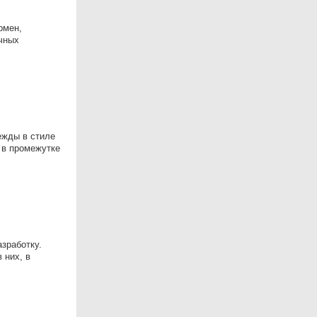
рмен,
очных
ежды в стиле
 в промежутке
зработку.
 них, в