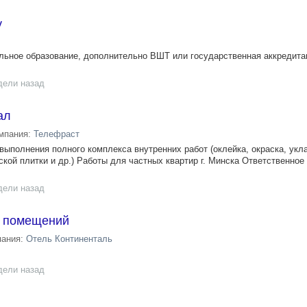
у
ьное образование, дополнительно ВШТ или государственная аккредита
дели назад
ал
мпания:
Телефраст
выполнения полного комплекса внутренних работ (оклейка, окраска, укл
кой плитки и др.) Работы для частных квартир г. Минска Ответственное
дели назад
 помещений
пания:
Отель Континенталь
дели назад