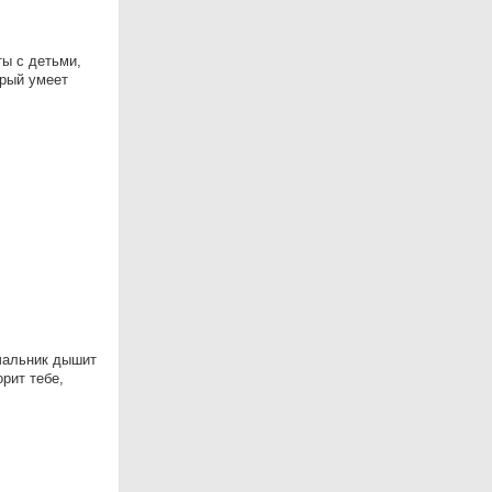
ты с детьми,
орый умеет
ачальник дышит
рит тебе,