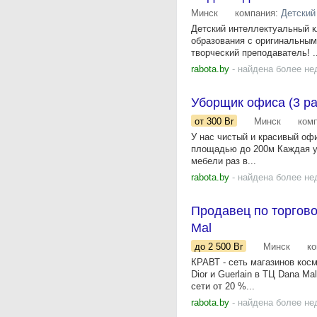
Минск
компания:
Детский
Детский интеллектуальный к
образования с оригинальным
творческий преподаватель! ..
rabota.by
- найдена более не
Уборщик офиса (3 ра
от 300
Br
Минск
ком
У нас чистый и красивый оф
площадью до 200м Каждая уб
мебели раз в...
rabota.by
- найдена более не
Продавец по торговой
Mal
до 2 500
Br
Минск
к
КРАВТ - сеть магазинов кос
Dior и Guerlain в ТЦ Dana M
сети от 20 %...
rabota.by
- найдена более не