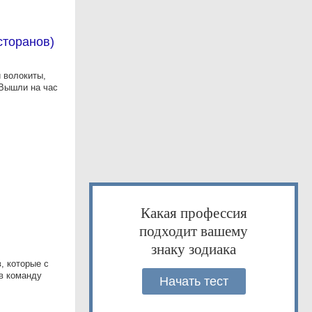
сторанов)
й волокиты,
 Вышли на час
Какая профессия
подходит вашему
знаку зодиака
, которые с
в команду
Начать тест