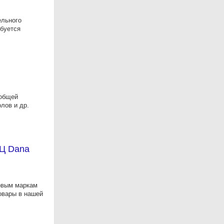
ельного
ебуется
 общей
лов и др.
ТЦ Dana
говым маркам
товары в нашей