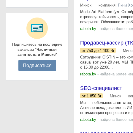
Минск
компания:
Ричи Хо
Modul Art Platform (ул. Октя
стрессоустойчивость, скоро
вечеринок. Обязанности: рабо
rabota.by
- найдена более не
Продавец-кассир (Т
Подпишитесь на последние
вакансии "
Частичная
от 750
до 1 100
Br
Минс
занятость в Минске
"
Сотрудники O’STIN – это ко
casual вот уже 20 лет. МЫ 
Подписаться
с 15.00 до 22:00...
rabota.by
- найдена более не
SEO-специалист
от 1 850
Br
Минск
ко
Мы — небольшое агентство, 
Активно вкладываемся в ИИ:
оптимизацию процессов и в р
rabota.by
- найдена более не