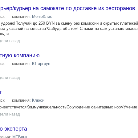
рьер/курьер на самокате по доставке из ресторанов
ск
компания:
МенюКлик
е удобно!Получай до 250 BYN за смену без комиссий и скрытых платежей
ных указаний начальства?Забудь об этом! С нами ты сам устанавливаеш
ь, и...
дели назад
ртную компанию
ск
компания:
Ютаргруп
дели назад
т
ск
компания:
Клюси
риветствуетсяКоммуникабельностьСоблюдение санитарных нормУмение р
дели назад
о эксперта
пания:
МТБанк