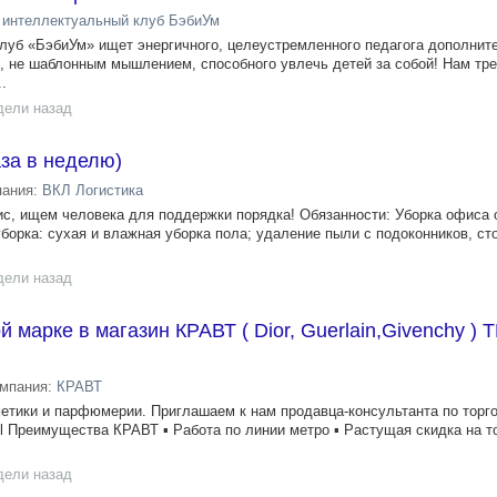
 интеллектуальный клуб БэбиУм
луб «БэбиУм» ищет энергичного, целеустремленного педагога дополнит
, не шаблонным мышлением, способного увлечь детей за собой! Нам тр
.
дели назад
за в неделю)
пания:
ВКЛ Логистика
ис, ищем человека для поддержки порядка! Обязанности: Уборка офиса
орка: сухая и влажная уборка пола; удаление пыли с подоконников, сто
дели назад
 марке в магазин КРАВТ ( Dior, Guerlain,Givenchy ) 
омпания:
КРАВТ
метики и парфюмерии. Приглашаем к нам продавца-консультанта по тор
all Преимущества КРАВТ ▪︎ Работа по линии метро ▪︎ Растущая скидка на 
дели назад