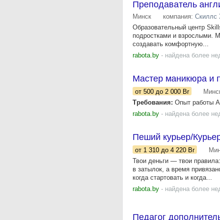
Преподаватель англ
Минск
компания:
Скиллс 
Образовательный центр Skil
подростками и взрослыми. М
создавать комфортную...
rabota.by
- найдена более не
Мастер маникюра и 
от 500
до 2 000
Br
Минс
Требования:
Опыт работы Ак
rabota.by
- найдена более не
Пеший курьер/Курьер
от 1 310
до 4 220
Br
Мин
Твои деньги — твои правила
в затылок, а время привязан
когда стартовать и когда...
rabota.by
- найдена более не
Педагог дополнител