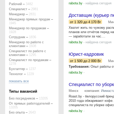
rabota.by
- найдена сегодня
Рабочий
–
3482
Специалист
–
2981
Менеджер
–
2831
Доставщик (курьер п
Менеджер прямых продаж
–
от 1 320
до 4 170
Br
Мин
1945
Хватит жить по чужому распи
Менеджер по продажам
–
1928
планов или отчётов перед на
— заработали за час....
Сотрудник
–
1836
Менеджер по работе с
rabota.by
- найдена сегодня
клиентами
–
1608
Специалист по работе с
Юрист-кадровик
клиентами
–
1295
Специалист по продажам
–
от 1 500
до 2 000
Br
Мин
1278
Требования:
Опыт работы от
Бухгалтер
–
1237
rabota.by
-
Технолог
–
1229
показать все
Специалист по убор
Минск
компания:
Иммаста
Типы вакансий
Roast.by - белорусский бре
Без посредников
–
13205
2010 года обжаривают кофе.
От прямых работодателей
–
специалиста по уборке офис
13205
rabota.by
-
Без опыта
–
2643