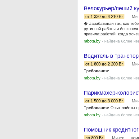
Велокурьер/пеший ку
от 1 330
до 4 210
Br
Мин
� Зарабатывай так, как теб
рутинной работы и бесконеч
правила:работай, когда хочеш
rabota.by
- найдена более не
Водитель в транспо
от 1 800
до 2 200
Br
Мин
Требования:
...
rabota.by
- найдена более не
Парикмахер-колорис
от 1 500
до 3 000
Br
Мин
Требования:
Опыт работы п
rabota.by
- найдена более не
Помощник кредитног
до 800
Br
Минск
ком