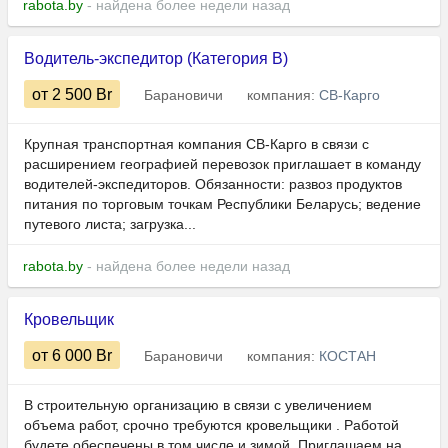
rabota.by
- найдена более недели назад
Водитель-экспедитор (Категория В)
от 2 500
Br
Барановичи
компания:
СВ-Карго
Крупная транспортная компания СВ-Карго в связи с
расширением географией перевозок приглашает в команду
водителей-экспедиторов. Обязанности: развоз продуктов
питания по торговым точкам Республики Беларусь; ведение
путевого листа; загрузка...
rabota.by
- найдена более недели назад
Кровельщик
от 6 000
Br
Барановичи
компания:
КОСТАН
В строительную организацию в связи с увеличением
объема работ, срочно требуются кровельщики . Работой
будете обеспечены в том числе и зимой. Приглашаем на