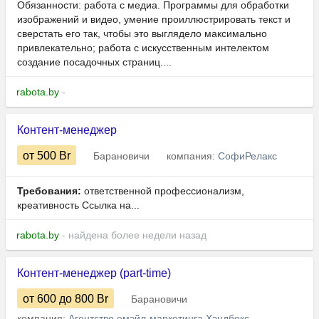
Обязанности: работа с медиа. Программы для обработки
изображений и видео, умение проиллюстрировать текст и
сверстать его так, чтобы это выглядело максимально
привлекательно; работа с искусственным интелектом
создание посадочных страниц....
rabota.by
-
Контент-менеджер
от 500
Br
Барановичи
компания:
СофиРелакс
Требования:
ответственной профессионализм,
креативность Ссылка на...
rabota.by
- найдена более недели назад
Контент-менеджер (part-time)
от 600
до 800
Br
Барановичи
компания:
Агентство емэйл-маркетинга Хэндбокс