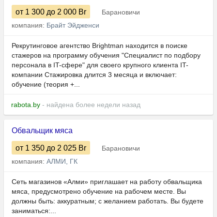
от 1 300
до 2 000
Br
Барановичи
компания:
Брайт Эйдженси
Рекрутинговое агентство Brightman находится в поиске
стажеров на программу обучения "Специалист по подбору
персонала в IT-сфере" для своего крупного клиента IT-
компании Стажировка длится 3 месяца и включает:
обучение (теория +...
rabota.by
- найдена более недели назад
Обвальщик мяса
от 1 350
до 2 025
Br
Барановичи
компания:
АЛМИ, ГК
Сеть магазинов «Алми» приглашает на работу обвальщика
мяса, предусмотрено обучение на рабочем месте. Вы
должны быть: аккуратным; с желанием работать. Вы будете
заниматься:...