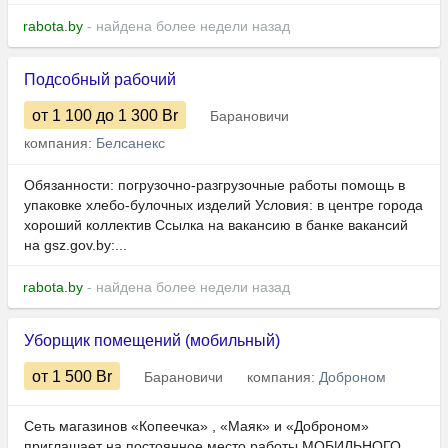
rabota.by
- найдена более недели назад
Подсобный рабочий
от 1 100
до 1 300
Br
Барановичи
компания:
Белсанекс
Обязанности: погрузочно-разгрузочные работы помощь в
упаковке хлебо-булочных изделий Условия: в центре города
хороший коллектив Ссылка на вакансию в банке вакансий
на gsz.gov.⁣by:...
rabota.by
- найдена более недели назад
Уборщик помещений (мобильный)
от 1 500
Br
Барановичи
компания:
Доброном
Сеть магазинов «Копеечка» , «Маяк» и «Доброном»
приглашает на постоянное место работы МОБИЛЬНОГО