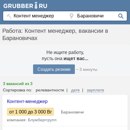
Работа: Контент менеджер, вакансии в
Барановичах
Не ищите работу,
пусть она
ищет вас...
Создать резюме
~ 3 минуты
3 вакансий из 3
Сортировка по: релевантности |
дате
|
зарплате
Контент-менеджер
от 1 000
до 3 000
Br
Барановичи
компания:
Блумберггрупп