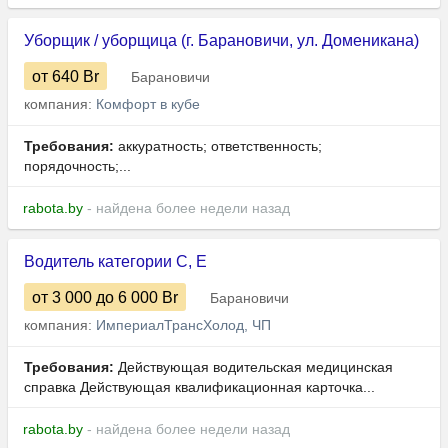
Уборщик / уборщица (г. Барановичи, ул. Доменикана)
от 640
Br
Барановичи
компания:
Комфорт в кубе
Требования:
аккуратность; ответственность;
порядочность;...
rabota.by
- найдена более недели назад
Водитель категории C, Е
от 3 000
до 6 000
Br
Барановичи
компания:
ИмпериалТрансХолод, ЧП
Требования:
Действующая водительская медицинская
справка Действующая квалификационная карточка...
rabota.by
- найдена более недели назад