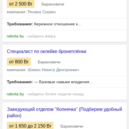
от 2 500
Br
Барановичи
компания:
Ренвиа Сервис
Требования:
бережное отношение к...
rabota.by
- найдена вчера
Специалист по оклейке бронеплёнки
от 800
Br
Барановичи
компания:
Шимко Никита Дмитриевич
Требования:
— Базовые навыки владения...
rabota.by
- найдена более недели назад
Заведующий отделом "Копеечка" (Подберем удобный
район)
от 1 650
до 2 150
Br
Барановичи