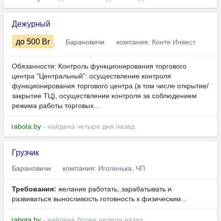
Дежурный
до 500
Br
Барановичи
компания:
Конте Инвест
Обязанности: Контроль функционирования торгового
центра "Центральный": осуществление контроля
функционирования торгового центра (в том числе открытие/
закрытие ТЦ), осуществление контроля за соблюдением
режима работы торговых...
rabota.by
- найдена четыре дня назад
Грузчик
Барановичи
компания:
Иголенька, ЧП
Требования:
желание работать, зарабатывать и
развиваться выносливость готовность к физическим...
rabota.by
- найдена более недели назад