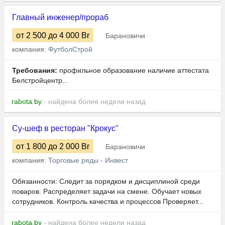
Главный инженер/прораб
от 2 500
до 4 000
Br
Барановичи
компания:
ФутболСтрой
Требования:
профильное образование наличие аттестата
Белстройцентр...
rabota.by
- найдена более недели назад
Су-шеф в ресторан "Крокус"
от 1 800
до 2 000
Br
Барановичи
компания:
Торговые ряды - Инвест
Обязанности: Следит за порядком и дисциплиной среди
поваров. Распределяет задачи на смене. Обучает новых
сотрудников. Контроль качества и процессов Проверяет...
rabota.by
- найдена более недели назад