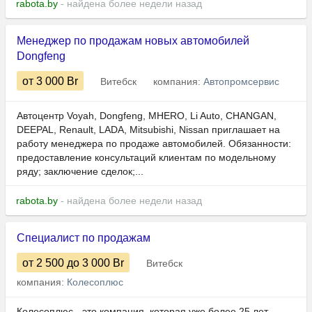
rabota.by
- найдена более недели назад
Менеджер по продажам новых автомобилей
Dongfeng
от 3 000
Br
Витебск
компания:
Автопромсервис
Автоцентр Voyah, Dongfeng, MHERO, Li Auto, CHANGAN,
DEEPAL, Renault, LADA, Mitsubishi, Nissan приглашает на
работу менеджера по продаже автомобилей. Обязанности:
предоставление консультаций клиентам по модельному
ряду; заключение сделок;...
rabota.by
- найдена более недели назад
Специалист по продажам
от 2 500
до 3 000
Br
Витебск
компания:
Колесоплюс
Колесоплюс - это компания, которая уже более 25 лет