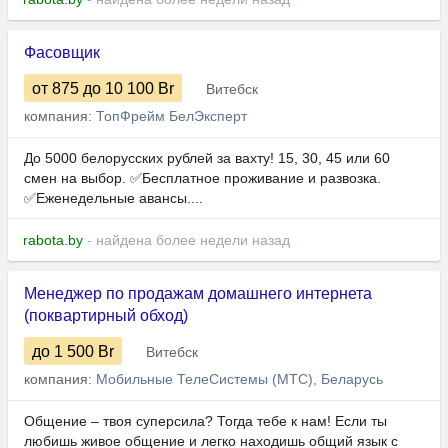
Фасовщик
от 875
до 10 100
Br
Витебск
компания:
ТопФрейм БелЭксперт
До 5000 белорусских рублей за вахту! 15, 30, 45 или 60
смен на выбор. ✅Бесплатное проживание и развозка.
✅Еженедельные авансы....
rabota.by
- найдена более недели назад
Менеджер по продажам домашнего интернета
(поквартирный обход)
до 1 500
Br
Витебск
компания:
Мобильные ТелеСистемы (МТС), Беларусь
Общение – твоя суперсила? Тогда тебе к нам! Если ты
любишь живое общение и легко находишь общий язык с