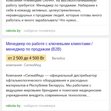
Компании «Немецкие ОКНА», на высокооплачиваемую
работу требуется: Менеджер по продажам. Набираем к
себе в команду активных, целеустремленных,
неравнодушных к продажам людей, которые готовы много
работать и много зарабатывать! Что нужно...
rabota.by
- найдена позавчера
Менеджер по работе с ключевыми клиентами /
менеджер по продажам (B2B)
от 2 500
до 4 500
Br
Витебск
компания:
СигмаМед
Компания «СигмаМед» — официальный дистрибьютор
офтальмологического оборудования и расходных
материалов в Республике Беларусь. Мы работаем с
ведущими мировыми брендами и помогаем медицинским
учреждениям внедрять современные технологии,...
rabota.by
- найдена позавчера