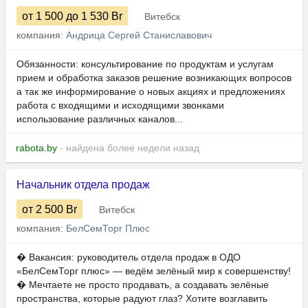
от 1 500
до 1 530
Br
Витебск
компания:
Андрица Сергей Станиславович
Обязанности: консультирование по продуктам и услугам
прием и обработка заказов решение возникающих вопросов
а так же информирование о новых акциях и предложениях
работа с входящими и исходящими звонками
использование различных каналов...
rabota.by
- найдена более недели назад
Начальник отдела продаж
от 2 500
Br
Витебск
компания:
БелСемТорг Плюс
� Вакансия: руководитель отдела продаж в ОДО
«БелСемТорг плюс» — ведём зелёный мир к совершенству!
� Мечтаете не просто продавать, а создавать зелёные
пространства, которые радуют глаз? Хотите возглавить