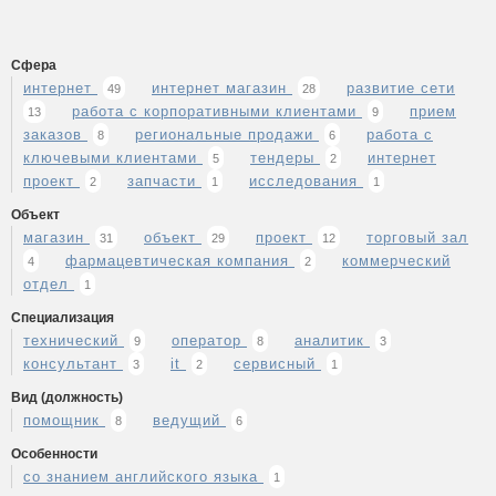
Сфера
интернет
интернет магазин
развитие сети
49
28
работа с корпоративными клиентами
прием
13
9
заказов
региональные продажи
работа с
8
6
ключевыми клиентами
тендеры
интернет
5
2
проект
запчасти
исследования
2
1
1
Объект
магазин
объект
проект
торговый зал
31
29
12
фармацевтическая компания
коммерческий
4
2
отдел
1
Специализация
технический
оператор
аналитик
9
8
3
консультант
it
сервисный
3
2
1
Вид (должность)
помощник
ведущий
8
6
Особенности
со знанием английского языка
1