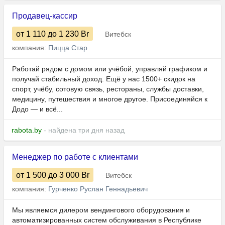
Продавец-кассир
от 1 110
до 1 230
Br
Витебск
компания:
Пицца Стар
Работай рядом с домом или учёбой, управляй графиком и
получай стабильный доход. Ещё у нас 1500+ скидок на
спорт, учёбу, сотовую связь, рестораны, службы доставки,
медицину, путешествия и многое другое. Присоединяйся к
Додо — и всё...
rabota.by
- найдена три дня назад
Менеджер по работе с клиентами
от 1 500
до 3 000
Br
Витебск
компания:
Гурченко Руслан Геннадьевич
Мы являемся дилером вендингового оборудования и
автоматизированных систем обслуживания в Республике