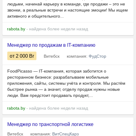
людьми, начинай карьеру в команде, где продажи – это не
звонки, а реальные встречи и настоящие эмоции! Мы ищем
активного и общительного...
rabota.by
- найдена более недели назад
Менеджер по продажам в IT-компанию
от 2 000
Br
Витебск
компания:
ФудСтор
FoodPicasso — IT-компания, которая заботится о
ресторанном бизнесе: разрабатываем мобильные
приложения, сайты, системы учёта и контроля. Мы растём
быстрее рынка — а значит, отделу продаж нужны новые
люди. Вам предстоит продавать продукт,...
rabota.by
- найдена более недели назад
Менеджер по транспортной логистике
Витебск
компания:
ВитСпецКарз