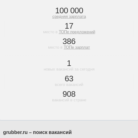
100 000
средняя зарплата
17
место в
ТОПе предложений
386
место в
ТОПе зарплат
1
новых вакансий за сегодня
63
всего вакансий
908
вакансий в стране
grubber.ru – поиск вакансий