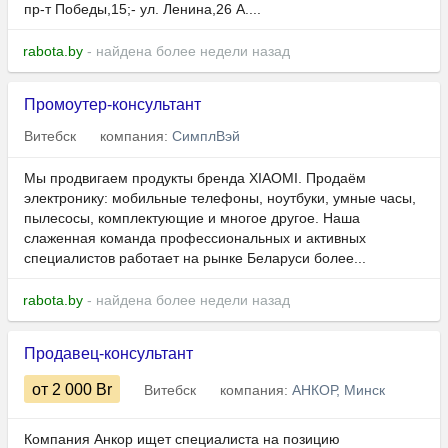
пр-т Победы,15;- ул. Ленина,26 А....
rabota.by
- найдена более недели назад
Промоутер-консультант
Витебск
компания:
СимплВэй
Мы продвигаем продукты бренда XIAOMI. Продаём
электронику: мобильные телефоны, ноутбуки, умные часы,
пылесосы, комплектующие и многое другое. Наша
слаженная команда профессиональных и активных
специалистов работает на рынке Беларуси более...
rabota.by
- найдена более недели назад
Продавец-консультант
от 2 000
Br
Витебск
компания:
АНКОР, Минск
Компания Анкор ищет специалиста на позицию