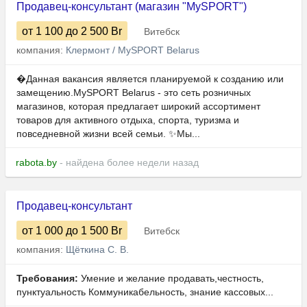
Продавец-консультант (магазин "MySPORT")
от 1 100
до 2 500
Br
Витебск
компания:
Клермонт / MySPORT Belarus
�Данная вакансия является планируемой к созданию или
замещению.MySPORT Belarus - это сеть розничных
магазинов, которая предлагает широкий ассортимент
товаров для активного отдыха, спорта, туризма и
повседневной жизни всей семьи. ✨Мы...
rabota.by
- найдена более недели назад
Продавец-консультант
от 1 000
до 1 500
Br
Витебск
компания:
Щёткина С. В.
Требования:
Умение и желание продавать,честность,
пунктуальность Коммуникабельность, знание кассовых...