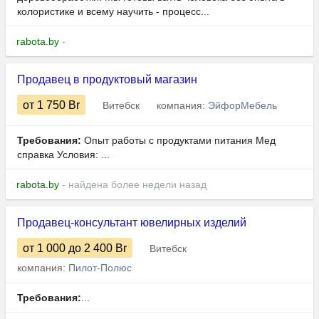
колористике и всему научить - процесс...
rabota.by
-
Продавец в продуктовый магазин
от 1 750
Br
Витебск
компания:
ЭйфорМебель
Требования:
Опыт работы с продуктами питания Мед
справка Условия: ...
rabota.by
- найдена более недели назад
Продавец-консультант ювелирных изделий
от 1 000
до 2 400
Br
Витебск
компания:
Пилот-Полюс
Требования:
...