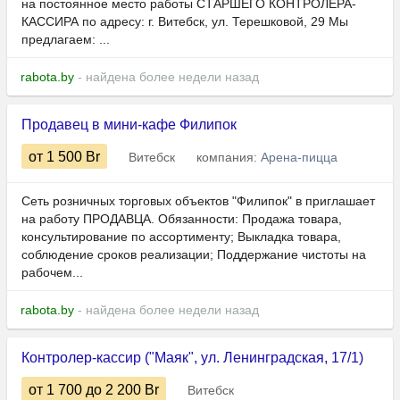
на постоянное место работы СТАРШЕГО КОНТРОЛЕРА-
КАССИРА по адресу: г. Витебск, ул. Терешковой, 29 Мы
предлагаем: ...
rabota.by
- найдена более недели назад
Продавец в мини-кафе Филипок
от 1 500
Br
Витебск
компания:
Арена-пицца
Сеть розничных торговых объектов "Филипок" в приглашает
на работу ПРОДАВЦА. Обязанности: Продажа товара,
консультирование по ассортименту; Выкладка товара,
соблюдение сроков реализации; Поддержание чистоты на
рабочем...
rabota.by
- найдена более недели назад
Контролер-кассир ("Маяк", ул. Ленинградская, 17/1)
от 1 700
до 2 200
Br
Витебск