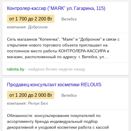
Контролер-кассир ("МАЯК" ул. Гагарина, 115)
от 1 700
до 2 200
Br
Витебск
компания:
Доброном
Сеть магазинов "Копеечка", "Маяк" и "Доброном" в связи с
открытием нового торгового объекта приглашает на
постоянное место работы КОНТРОЛЕРА-КАССИРА в
магазин, расположенный по адресу: г. Витебск, ул....
rabota.by
- найдена более недели назад
Продавец-консультант косметики RELOUIS
от 1 200
до 2 000
Br
Витебск
компания:
Релуи Бел
Обязанности: консультирование покупателей по
ассортименту бренда индивидуальный подбор
декоративной и уходовой косметики работа с кассой