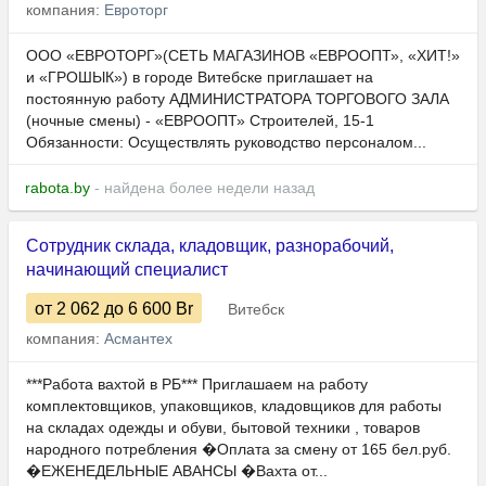
компания:
Евроторг
ООО «ЕВРОТОРГ»(СЕТЬ МАГАЗИНОВ «ЕВРООПТ», «ХИТ!»
и «ГРОШЫК») в городе Витебске приглашает на
постоянную работу АДМИНИСТРАТОРА ТОРГОВОГО ЗАЛА
(ночные смены) - «ЕВРООПТ» Строителей, 15-1
Обязанности: Осуществлять руководство персоналом...
rabota.by
- найдена более недели назад
Сотрудник склада, кладовщик, разнорабочий,
начинающий специалист
от 2 062
до 6 600
Br
Витебск
компания:
Асмантех
***Работа вахтой в РБ*** Приглашаем на работу
комплектовщиков, упаковщиков, кладовщиков для работы
на складах одежды и обуви, бытовой техники , товаров
народного потребления �Оплата за смену от 165 бел.руб.
�ЕЖЕНЕДЕЛЬНЫЕ АВАНСЫ �Вахта от...