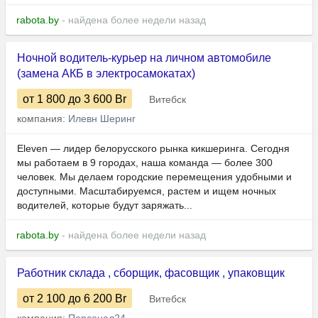
rabota.by
- найдена более недели назад
Ночной водитель-курьер на личном автомобиле
(замена АКБ в электросамокатах)
от 1 800
до 3 600
Br
Витебск
компания:
Илевн Шеринг
Eleven — лидер белорусского рынка кикшеринга. Сегодня
мы работаем в 9 городах, наша команда — более 300
человек. Мы делаем городские перемещения удобными и
доступными. Масштабируемся, растем и ищем ночных
водителей, которые будут заряжать...
rabota.by
- найдена более недели назад
Работник склада , сборщик, фасовщик , упаковщик
от 2 100
до 6 200
Br
Витебск