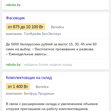
rabota.by
-
Фасовщик
от 875
до 10 100
Br
Витебск
компания:
ТопФрейм БелЭксперт
До 5000 белорусских рублей за вахту! 15, 30, 45 или 60
смен на выбор. ✅Бесплатное проживание и развозка.
✅Еженедельные авансы....
rabota.by
- найдена более недели назад
Комплектовщик на склад
от 1 400
Br
Витебск
компания:
Белфуд Продакшн
В связи с расширением склада и увеличением объемов
отгрузок приглашаем на работу комплектовщиков,