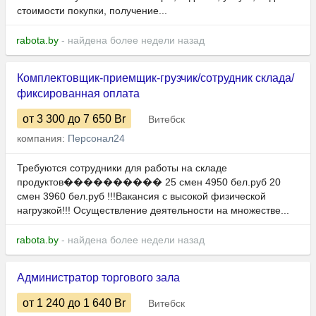
стоимости покупки, получение...
rabota.by
- найдена более недели назад
Комплектовщик-приемщик-грузчик/сотрудник склада/
фиксированная оплата
от 3 300
до 7 650
Br
Витебск
компания:
Персонал24
Требуются сотрудники для рaботы нa складе
продуктов���������� 25 смен 4950 бел.руб 20
смен 3960 бел.руб !!!Вакансия с высокой физической
нагрузкой!!! Осуществление деятельности на множестве...
rabota.by
- найдена более недели назад
Администратор торгового зала
от 1 240
до 1 640
Br
Витебск