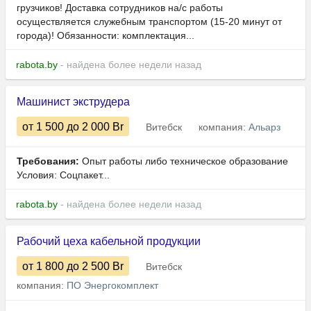
грузчиков! Доставка сотрудников на/с работы
осуществляется служебным транспортом (15-20 минут от
города)! Обязанности: комплектация...
rabota.by
- найдена более недели назад
Машинист экструдера
от 1 500
до 2 000
Br
Витебск
компания:
Альарз
Требования:
Опыт работы либо техническое образование
Условия: Соцпакет...
rabota.by
- найдена более недели назад
Рабочий цеха кабельной продукции
от 1 800
до 2 500
Br
Витебск
компания:
ПО Энергокомплект