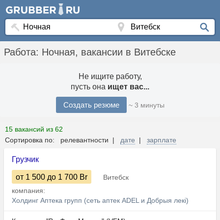
Работа: Ночная, вакансии в Витебске
Не ищите работу,
пусть она
ищет вас...
Создать резюме
~ 3 минуты
15 вакансий из 62
Сортировка по: релевантности |
дате
|
зарплате
Грузчик
от 1 500
до 1 700
Br
Витебск
компания:
Холдинг Аптека групп (сеть аптек ADEL и Добрыя лекi)