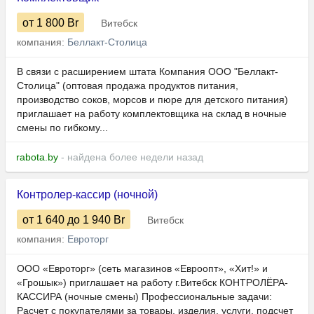
от 1 800
Br
Витебск
компания:
Беллакт-Столица
В связи с расширением штата Компания ООО "Беллакт-
Столица" (оптовая продажа продуктов питания,
производство соков, морсов и пюре для детского питания)
приглашает на работу комплектовщика на склад в ночные
смены по гибкому...
rabota.by
- найдена более недели назад
Контролер-кассир (ночной)
от 1 640
до 1 940
Br
Витебск
компания:
Евроторг
ООО «Евроторг» (сеть магазинов «Евроопт», «Хит!» и
«Грошык») приглашает на работу г.Витебск КОНТРОЛЁРА-
КАССИРА (ночные смены) Профессиональные задачи:
Расчет с покупателями за товары, изделия, услуги, подсчет