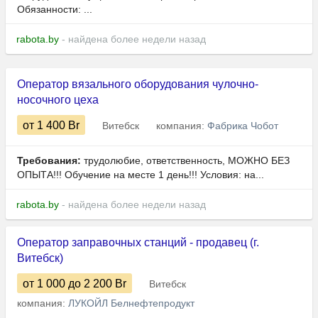
Обязанности: ...
rabota.by
- найдена более недели назад
Оператор вязального оборудования чулочно-
носочного цеха
от 1 400
Br
Витебск
компания:
Фабрика Чобот
Требования:
трудолюбие, ответственность, МОЖНО БЕЗ
ОПЫТА!!! Обучение на месте 1 день!!! Условия: ​​​​​​на...
rabota.by
- найдена более недели назад
Оператор заправочных станций - продавец (г.
Витебск)
от 1 000
до 2 200
Br
Витебск
компания:
ЛУКОЙЛ Белнефтепродукт