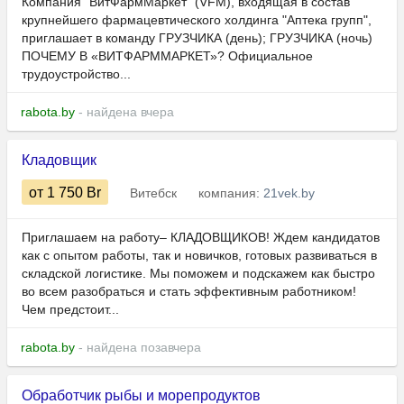
Компания "ВитФармМаркет" (VFM), входящая в состав
крупнейшего фармацевтического холдинга "Аптека групп",
приглашает в команду ГРУЗЧИКА (день); ГРУЗЧИКА (ночь)
ПОЧЕМУ В «ВИТФАРММАРКЕТ»? Официальное
трудоустройство...
rabota.by
- найдена вчера
Кладовщик
от 1 750
Br
Витебск
компания:
21vek.by
Приглашаем на работу– КЛАДОВЩИКОВ! Ждем кандидатов
как с опытом работы, так и новичков, готовых развиваться в
складской логистике. Мы поможем и подскажем как быстро
во всем разобраться и стать эффективным работником!
Чем предстоит...
rabota.by
- найдена позавчера
Обработчик рыбы и морепродуктов