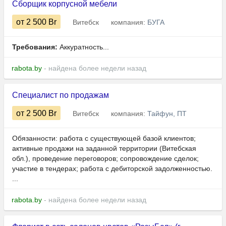
Сборщик корпусной мебели
от 2 500
Br
Витебск
компания:
БУГА
Требования:
Аккуратность...
rabota.by
- найдена более недели назад
Специалист по продажам
от 2 500
Br
Витебск
компания:
Тайфун, ПТ
Обязанности: работа с существующей базой клиентов;
активные продажи на заданной территории (Витебская
обл.), проведение переговоров; сопровождение сделок;
участие в тендерах; работа с дебиторской задолженностью.
...
rabota.by
- найдена более недели назад