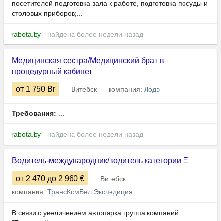
посетителей подготовка зала к работе, подготовка посуды и
столовых приборов;...
rabota.by
- найдена более недели назад
Медицинская сестра/Медицинский брат в
процедурный кабинет
от 1 750
Br
Витебск
компания:
Лодэ
Требования:
...
rabota.by
- найдена более недели назад
Водитель-международник/водитель категории Е
от 2 470
до 2 960
€
Витебск
компания:
ТрансКомБел Экспедиция
В связи с увеличением автопарка группа компаний