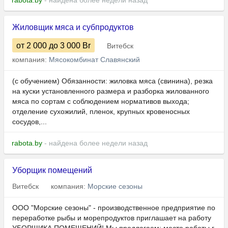
rabota.by
- найдена более недели назад
Жиловщик мяса и субпродуктов
от 2 000
до 3 000
Br
Витебск
компания:
Мясокомбинат Славянский
(с обучением) Обязанности: жиловка мяса (свинина), резка
на куски установленного размера и разборка жилованного
мяса по сортам с соблюдением нормативов выхода;
отделение сухожилий, пленок, крупных кровеносных
сосудов,...
rabota.by
- найдена более недели назад
Уборщик помещений
Витебск
компания:
Морские сезоны
ООО "Морские сезоны" - производственное предприятие по
переработке рыбы и морепродуктов приглашает на работу