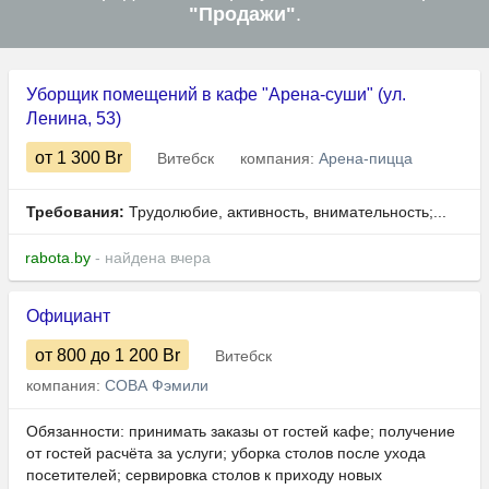
"Продажи"
.
Уборщик помещений в кафе "Арена-суши" (ул.
Ленина, 53)
от 1 300
Br
Витебск
компания:
Арена-пицца
Требования:
Трудолюбие, активность, внимательность;...
rabota.by
- найдена вчера
Официант
от 800
до 1 200
Br
Витебск
компания:
СОВА Фэмили
Обязанности: принимать заказы от гостей кафе; получение
от гостей расчёта за услуги; уборка столов после ухода
посетителей; сервировка столов к приходу новых