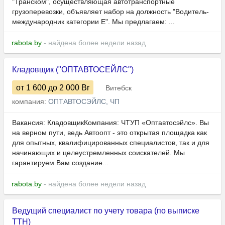
"Транском", осуществляющая автотранспортные
грузоперевозки, объявляет набор на должность "Водитель-
международник категории Е". Мы предлагаем: ...
rabota.by
- найдена более недели назад
Кладовщик ("ОПТАВТОСЕЙЛС")
от 1 600
до 2 000
Br
Витебск
компания:
ОПТАВТОСЭЙЛС, ЧП
Вакансия: КладовщикКомпания: ЧТУП «Оптавтосэйлс». Вы
на верном пути, ведь Автоопт - это открытая площадка как
для опытных, квалифицированных специалистов, так и для
начинающих и целеустремленных соискателей. Мы
гарантируем Вам создание...
rabota.by
- найдена более недели назад
Ведущий специалист по учету товара (по выписке
ТТН)