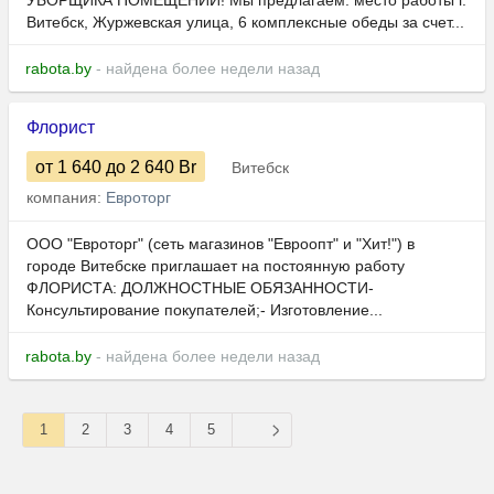
УБОРЩИКА ПОМЕЩЕНИЙ! Мы предлагаем: место работы г.
Витебск, Журжевская улица, 6 комплексные обеды за счет...
rabota.by
- найдена более недели назад
Флорист
от 1 640
до 2 640
Br
Витебск
компания:
Евроторг
ООО "Евроторг" (сеть магазинов "Евроопт" и "Хит!") в
городе Витебске приглашает на постоянную работу
ФЛОРИСТА: ДОЛЖНОСТНЫЕ ОБЯЗАННОСТИ-
Консультирование покупателей;- Изготовление...
rabota.by
- найдена более недели назад
1
2
3
4
5