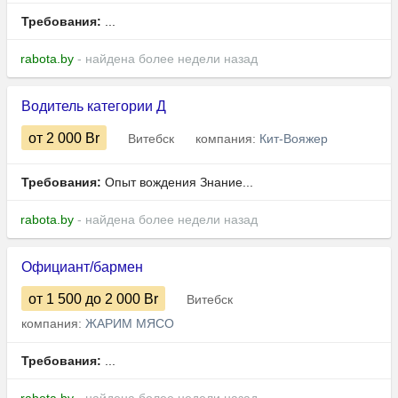
Требования:
...
rabota.by
- найдена более недели назад
Водитель категории Д
от 2 000
Br
Витебск
компания:
Кит-Вояжер
Требования:
Опыт вождения Знание...
rabota.by
- найдена более недели назад
Официант/бармен
от 1 500
до 2 000
Br
Витебск
компания:
ЖАРИМ МЯСО
Требования:
...