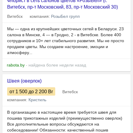
Флорист в сеть салонов цветов «РозыБел» (г.
Витебск, пр-т Московский, 83, пр-т Московский 30)
Витебск
компания:
РозыБел групп
Мы — одна из крупнейших цветочных сетей в Беларуси. 23
салона в Минске, 4 — в Гродно, 2 - в Витебске. Более 400
сотрудников и 10+ лет стабильного развития. Мы не просто
продаем цветы. Мы создаем настроение, эмоции и
атмосферу...
rabota.by
- найдена более недели назад
Швея (оверлок)
от 1 500
до 2 200
Br
Витебск
компания:
Кристиль
В организацию в настоящее время требуется швея для
пошива трикотажных изделий (преимущественно оверлок)
Все дополнительные вопросы обсуждаются на
собеседовании! Обязанности: качественный пошив