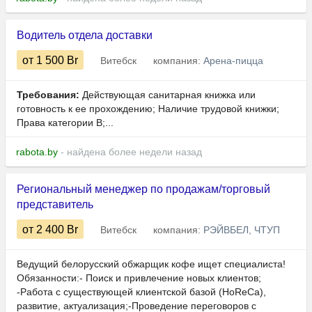
Водитель отдела доставки
от 1 500
Br
Витебск
компания:
Арена-пицца
Требования:
Действующая санитарная книжка или
готовность к ее прохождению; Наличие трудовой книжки;
Права категории В;...
rabota.by
- найдена более недели назад
Региональный менеджер по продажам/торговый
представитель
от 2 400
Br
Витебск
компания:
РЭЙВБЕЛ, ЧТУП
Ведущий белорусский обжарщик кофе ищет специалиста!
Обязанности:- Поиск и привлечение новых клиентов;
-Работа с существующей клиентской базой (HoReCa),
развитие, актуализация;-Проведение переговоров с