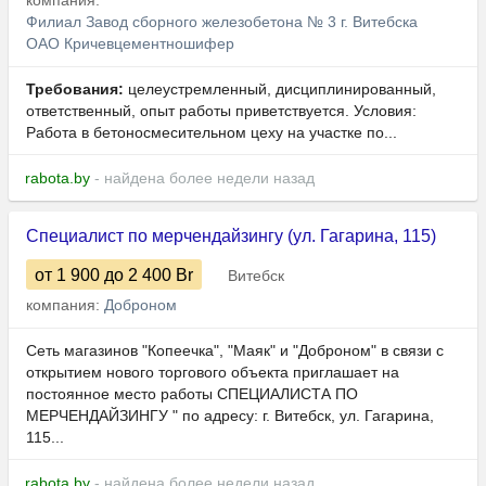
компания:
Филиал Завод сборного железобетона № 3 г. Витебска
ОАО Кричевцементношифер
Требования:
целеустремленный, дисциплинированный,
ответственный, опыт работы приветствуется. Условия:
Работа в бетоносмесительном цеху на участке по...
rabota.by
- найдена более недели назад
Специалист по мерчендайзингу (ул. Гагарина, 115)
от 1 900
до 2 400
Br
Витебск
компания:
Доброном
Сеть магазинов "Копеечка", "Маяк" и "Доброном" в связи с
открытием нового торгового объекта приглашает на
постоянное место работы СПЕЦИАЛИСТА ПО
МЕРЧЕНДАЙЗИНГУ " по адресу: г. Витебск, ул. Гагарина,
115...
rabota.by
- найдена более недели назад