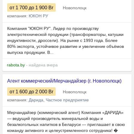
от 1 700
до 1 900
Br
Новополоцк
компания:
ЮКОН РУ
Компания "ЮКОН РУ". Лидер по производству
электротехнической продукции (трансформаторы, катушки
индуктивности, дроссели). На рынке с 1993 года. Более
80% экспорта, устойчивое развитие и увеличение объёмов
выпуска продукции. В...
rabota.by
- найдена вчера
Агент коммерческий/Мерчандайзер (г. Новополоцк)
от 1 600
до 2 000
Br
Новополоцк
компания:
Дарида, Частное предприятие
Мерчандайзер (коммерческий агент) Компания «ДАРИДА»
— ведущий производитель минеральной воды и
безалкогольных напитков в Беларуси — приглашает в свою
команду активного и целеустремленного сотрудника! �