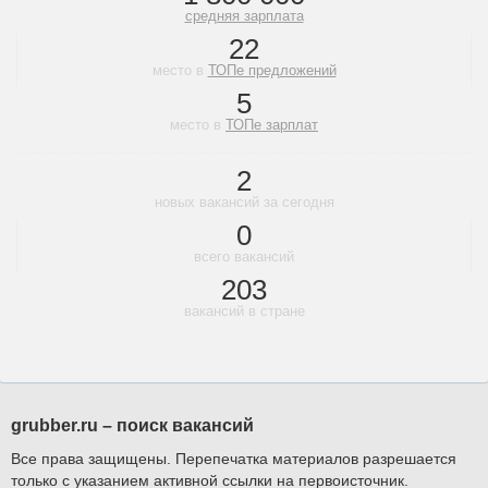
средняя зарплата
22
место в
ТОПе предложений
5
место в
ТОПе зарплат
2
новых вакансий за сегодня
0
всего вакансий
203
вакансий в стране
grubber.ru – поиск вакансий
Все права защищены. Перепечатка материалов разрешается
только с указанием активной ссылки на первоисточник.