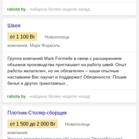
rabota.by
- найдена более недели назад
Швея
от 1 100
Br
Новополоцк
компания:
Марк Формэль
Группа компаний Mark Formelle в связи с расширением
объемов производства приглашает на работу швей. Опыт
работы желателен, но не обязателен – наши опытные
наставники Вас научат и поддержат! Обязанности: Пошив
белья и других трикотажных...
rabota.by
- найдена более недели назад
Плотник-Столяр-сборщик
от 1 500
до 2 000
Br
Новополоцк
компания:
Научно-производственное объединение ПроектКонцепт