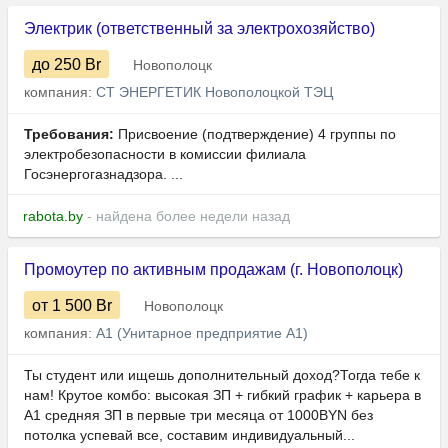
Электрик (ответственный за электрохозяйство)
до 250
Br
Новополоцк
компания:
СТ ЭНЕРГЕТИК Новополоцкой ТЭЦ
Требования:
Присвоение (подтверждение) 4 группы по
электробезопасности в комиссии филиала
Госэнергогазнадзора. ...
rabota.by
- найдена более недели назад
Промоутер по активным продажам (г. Новополоцк)
от 1 500
Br
Новополоцк
компания:
А1 (Унитарное предприятие А1)
Ты студент или ищешь дополнительный доход?Тогда тебе к
нам! Крутое комбо: высокая ЗП + гибкий график + карьера в
А1 средняя ЗП в первые три месяца от 1000BYN без
потолка успевай все, составим индивидуальный...