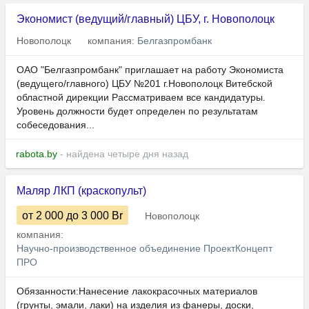
Экономист (ведущий/главный) ЦБУ, г. Новополоцк
Новополоцк
компания:
Белгазпромбанк
ОАО "Белгазпромбанк" приглашает на работу Экономиста
(ведущего/главного) ЦБУ №201 г.Новополоцк Витебской
областной дирекции Рассматриваем все кандидатуры.
Уровень должности будет определен по результатам
собеседования...
rabota.by
- найдена четыре дня назад
Маляр ЛКП (краскопульт)
от 2 000
до 3 000
Br
Новополоцк
компания:
Научно-производственное объединение ПроектКонцепт
ПРО
Обязанности:Нанесение лакокрасочных материалов
(грунты, эмали, лаки) на изделия из фанеры, доски,