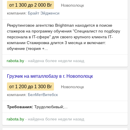
от 1 300
до 2 000
Br
Новополоцк
компания:
Брайт Эйдженси
Рекрутинговое агентство Brightman находится в поиске
стажеров на программу обучения "Специалист по подбору
персонала в IT-сфере" для своего крупного клиента IT-
компании Стажировка длится 3 месяца и включает:
обучение (теория +...
rabota.by
- найдена более недели назад
Грузчик на металлобазу в г. Новополоцк
от 1 200
до 1 300
Br
Новополоцк
компания:
БелМетВитебск
Требования:
Трудолюбивый;...
rabota.by
- найдена более недели назад