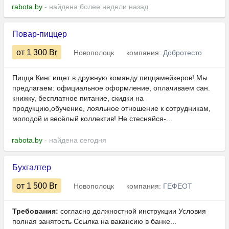
rabota.by
- найдена более недели назад
Повар-пиццер
от 1 300
Br
Новополоцк
компания:
Добротесто
Пицца Кинг ищет в дружную команду пиццамейкеров! Мы
предлагаем: официальное оформление, оплачиваем сан.
книжку, бесплатное питание, скидки на
продукцию,обучение, лояльное отношение к сотрудникам,
молодой и весёлый коллектив! Не стесняйся-...
rabota.by
- найдена сегодня
Бухгалтер
от 1 500
Br
Новополоцк
компания:
ГЕФЕОТ
Требования:
согласно должностной инструкции Условия
полная занятость Ссылка на вакансию в банке...