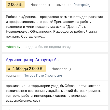
2 060
Br
Новополоцк
компания:
Ресттрэйд
Работа в «Дионис» - прекрасная возможность для развития
и профессионального роста! Приглашаем на работу
технолога в мини-пекарню магазина "Дионис" в г.
Новополоцке . Обязанности: Руководство работой мини-
пекарни; Составление...
rabota.by
- найдена более недели назад
Администратор Аграусадьбы
от 1 500
до 2 000
Br
Новополоцк
компания:
Петров Петр Яковлевич
проживание на территории усадьбыОбязанности: контроль
технического состояния усадьбы; мелкий бытовой ремонт;
контроль работы инженерных систем: отопление,
водоснабжение, свет. ...