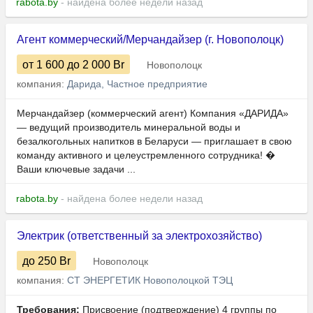
rabota.by
- найдена более недели назад
Агент коммерческий/Мерчандайзер (г. Новополоцк)
от 1 600
до 2 000
Br
Новополоцк
компания:
Дарида, Частное предприятие
Мерчандайзер (коммерческий агент) Компания «ДАРИДА»
— ведущий производитель минеральной воды и
безалкогольных напитков в Беларуси — приглашает в свою
команду активного и целеустремленного сотрудника! �
Ваши ключевые задачи ...
rabota.by
- найдена более недели назад
Электрик (ответственный за электрохозяйство)
до 250
Br
Новополоцк
компания:
СТ ЭНЕРГЕТИК Новополоцкой ТЭЦ
Требования:
Присвоение (подтверждение) 4 группы по