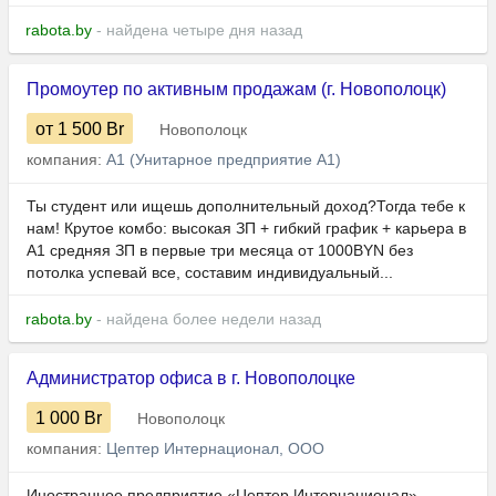
rabota.by
- найдена четыре дня назад
Промоутер по активным продажам (г. Новополоцк)
от 1 500
Br
Новополоцк
компания:
А1 (Унитарное предприятие А1)
Ты студент или ищешь дополнительный доход?Тогда тебе к
нам! Крутое комбо: высокая ЗП + гибкий график + карьера в
А1 средняя ЗП в первые три месяца от 1000BYN без
потолка успевай все, составим индивидуальный...
rabota.by
- найдена более недели назад
Администратор офиса в г. Новополоцке
1 000
Br
Новополоцк
компания:
Цептер Интернационал, ООО
Иностранное предприятие «Цептер Интернационал»