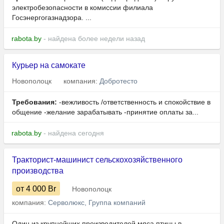
электробезопасности в комиссии филиала
Госэнергогазнадзора. ...
rabota.by
- найдена более недели назад
Курьер на самокате
Новополоцк
компания:
Добротесто
Требования:
-вежливость /ответственность и спокойствие в
общение -желание зарабатывать -принятие оплаты за...
rabota.by
- найдена сегодня
Тракторист-машинист сельскохозяйственного
производства
от 4 000
Br
Новополоцк
компания:
Серволюкс, Группа компаний
Один из крупнейших производителей мяса птицы в