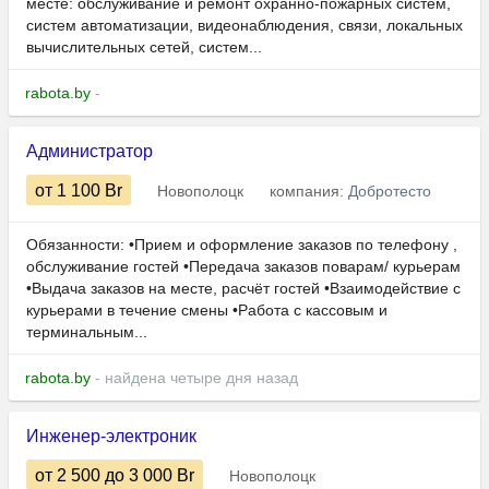
месте: обслуживание и ремонт охранно-пожарных систем,
систем автоматизации, видеонаблюдения, связи, локальных
вычислительных сетей, систем...
rabota.by
-
Администратор
от 1 100
Br
Новополоцк
компания:
Добротесто
Обязанности: •Прием и оформление заказов по телефону ,
обслуживание гостей •Передача заказов поварам/ курьерам
•Выдача заказов на месте, расчёт гостей •Взаимодействие с
курьерами в течение смены •Работа с кассовым и
терминальным...
rabota.by
- найдена четыре дня назад
Инженер-электроник
от 2 500
до 3 000
Br
Новополоцк