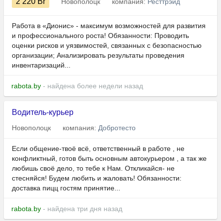
2 220
Br
Новополоцк
компания:
Ресттрэйд
Работа в «Дионис» - максимум возможностей для развития
и профессионального роста! Обязанности: Проводить
оценки рисков и уязвимостей, связанных с безопасностью
организации; Анализировать результаты проведения
инвентаризаций...
rabota.by
- найдена более недели назад
Водитель-курьер
Новополоцк
компания:
Добротесто
Если общение-твоё всё, ответственный в работе , не
конфликтный, готов быть основным автокурьером , а так же
любишь своё дело, то тебе к Нам. Откликайся- не
стесняйся! Будем любить и жаловать! Обязанности:
доставка пицц гостям принятие...
rabota.by
- найдена три дня назад