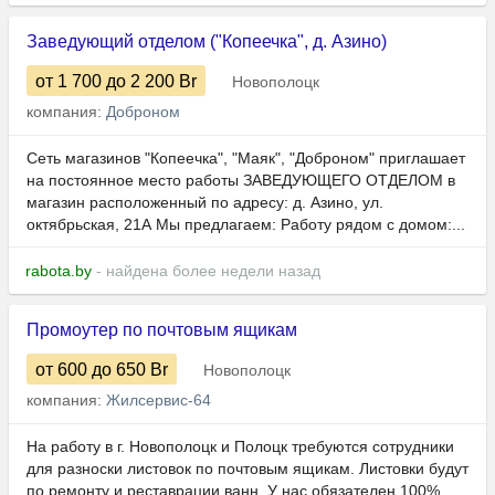
Заведующий отделом ("Копеечка", д. Азино)
от 1 700
до 2 200
Br
Новополоцк
компания:
Доброном
Сеть магазинов "Копеечка", "Маяк", "Доброном" приглашает
на постоянное место работы ЗАВЕДУЮЩЕГО ОТДЕЛОМ в
магазин расположенный по адресу: д. Азино, ул.
октябрьская, 21А Мы предлагаем: Работу рядом с домом:...
rabota.by
- найдена более недели назад
Промоутер по почтовым ящикам
от 600
до 650
Br
Новополоцк
компания:
Жилсервис-64
На работу в г. Новополоцк и Полоцк требуются сотрудники
для разноски листовок по почтовым ящикам. Листовки будут
по ремонту и реставрации ванн. У нас обязателен 100%