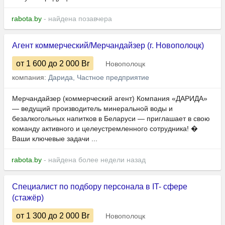
rabota.by
- найдена позавчера
Агент коммерческий/Мерчандайзер (г. Новополоцк)
от 1 600
до 2 000
Br
Новополоцк
компания:
Дарида, Частное предприятие
Мерчандайзер (коммерческий агент) Компания «ДАРИДА»
— ведущий производитель минеральной воды и
безалкогольных напитков в Беларуси — приглашает в свою
команду активного и целеустремленного сотрудника! �
Ваши ключевые задачи ...
rabota.by
- найдена более недели назад
Специалист по подбору персонала в IT- сфере
(стажёр)
от 1 300
до 2 000
Br
Новополоцк