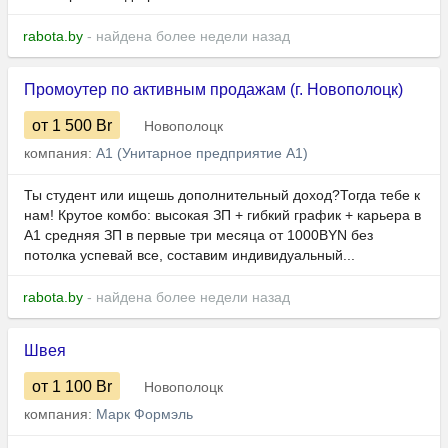
rabota.by
- найдена более недели назад
Промоутер по активным продажам (г. Новополоцк)
от 1 500
Br
Новополоцк
компания:
А1 (Унитарное предприятие А1)
Ты студент или ищешь дополнительный доход?Тогда тебе к
нам! Крутое комбо: высокая ЗП + гибкий график + карьера в
А1 средняя ЗП в первые три месяца от 1000BYN без
потолка успевай все, составим индивидуальный...
rabota.by
- найдена более недели назад
Швея
от 1 100
Br
Новополоцк
компания:
Марк Формэль