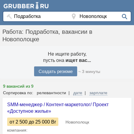
Работа: Подработка, вакансии в
Новополоцке
Не ищите работу,
пусть она
ищет вас...
Создать резюме
~ 3 минуты
9 вакансий из 9
Сортировка по: релевантности |
дате
|
зарплате
SMM-менеджер / Контент-маркетолог/ Проект
«Доступное жилье»
от 2 500
до 25 000
Br
Новополоцк
компания: