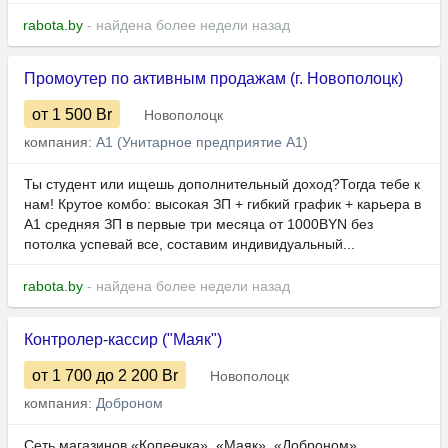
rabota.by
- найдена более недели назад
Промоутер по активным продажам (г. Новополоцк)
от 1 500
Br
Новополоцк
компания:
А1 (Унитарное предприятие А1)
Ты студент или ищешь дополнительный доход?Тогда тебе к
нам! Крутое комбо: высокая ЗП + гибкий график + карьера в
А1 средняя ЗП в первые три месяца от 1000BYN без
потолка успевай все, составим индивидуальный...
rabota.by
- найдена более недели назад
Контролер-кассир ("Маяк")
от 1 700
до 2 200
Br
Новополоцк
компания:
Доброном
Сеть магазинов «Копеечка», «Маяк», «Доброном»