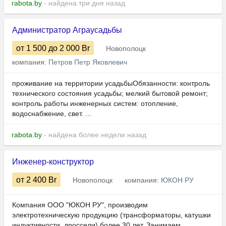
rabota.by
- найдена три дня назад
Администратор Аграусадьбы
от 1 500
до 2 000
Br
Новополоцк
компания:
Петров Петр Яковлевич
проживание на территории усадьбыОбязанности: контроль
технического состояния усадьбы; мелкий бытовой ремонт;
контроль работы инженерных систем: отопление,
водоснабжение, свет. ...
rabota.by
- найдена более недели назад
Инженер-конструктор
от 2 400
Br
Новополоцк
компания:
ЮКОН РУ
Компания ООО "ЮКОН РУ", производим
электротехническую продукцию (трансформаторы, катушки
индуктивности, дроссели) более 30 лет. Занимаем