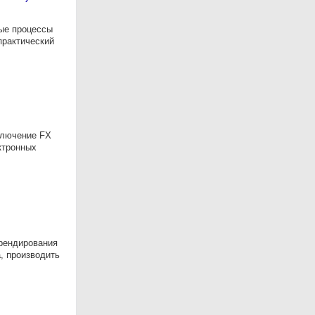
ные процессы
практический
ключение FX
ктронных
брендирования
, производить