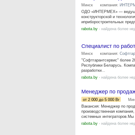
Минск
компания:
ИНТЕР
ОДО «ИНТЕРМЕХ» — ведущий 
конструкторской и технолог
иприборостроительных предп
rabota.by
- найдена более не
Специалист по работ
Минск
компания:
Софтгар
"Софтгарантсервис" более 2
Республики Беларусь. Компа
разработки...
rabota.by
- найдена более не
Менеджер по прода
от 2 000
до 5 000
Br
Мин
Вакансия: Менеджер по прод
производственная компания
системных интеграторов.Мы 
rabota.by
- найдена более не