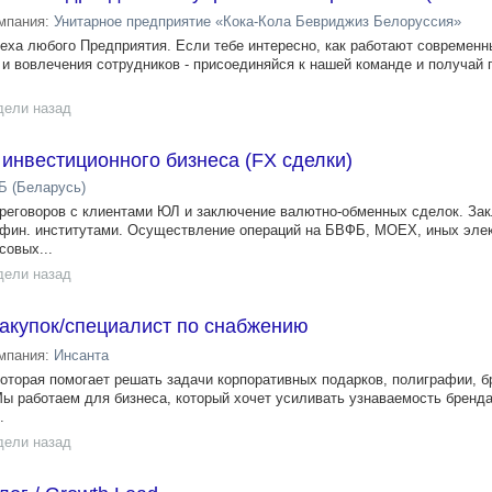
мпания:
Унитарное предприятие «Кока-Кола Бевриджиз Белоруссия»
еха любого Предприятия. Если тебе интересно, как работают современ
 и вовлечения сотрудников - присоединяйся к нашей команде и получай 
дели назад
инвестиционного бизнеса (FX сделки)
Б (Беларусь)
ереговоров с клиентами ЮЛ и заключение валютно-обменных сделок. За
и фин. институтами. Осуществление операций на БВФБ, MOEX, иных эле
овых...
дели назад
акупок/специалист по снабжению
мпания:
Инсанта
торая помогает решать задачи корпоративных подарков, полиграфии, 
ы работаем для бизнеса, который хочет усиливать узнаваемость бренда
.
дели назад