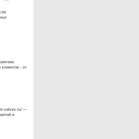
сов
ьных
риятиях
клиентов - от
-valves.ru/ —
иятий и