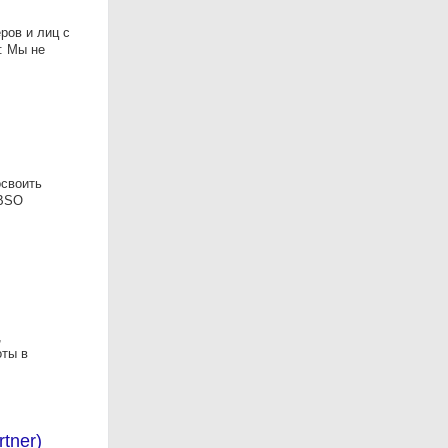
ров и лиц с
: Мы не
своить
IBSO
,
оты в
tner)