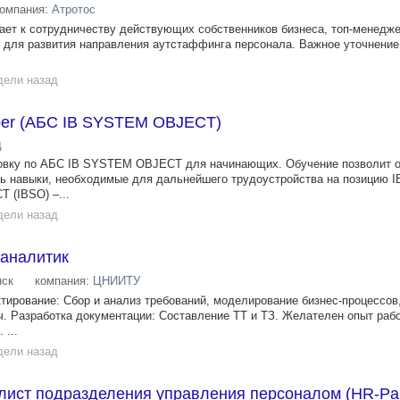
компания:
Атротос
ает к сотрудничеству действующих собственников бизнеса, топ-менедже
 для развития направления аутстаффинга персонала. Важное уточнение
дели назад
oper (АБС IB SYSTEM OBJECT)
д
вку по АБС IB SYSTEM OBJECT для начинающих. Обучение позволит о
ь навыки, необходимые для дальнейшего трудоустройства на позицию 
 (IBSO) –...
дели назад
аналитик
ск
компания:
ЦНИИТУ
ктирование: Сбор и анализ требований, моделирование бизнес-процессов
. Разработка документации: Составление ТТ и ТЗ. Желателен опыт раб
 ...
дели назад
ист подразделения управления персоналом (HR-Par