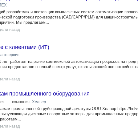
МЕХ
разработчик и поставщик комплексных систем автоматизации процес
ической подготовки производства (CAD/CAPP/PLM) для машиностроител
риятий. Мы предлагаем...
дели назад
е с клиентами (ИТ)
антсервис
0 лет работает на рынке комплексной автоматизации процессов на предп
ния предоставляет полный спектр услуг, охватывающий все потребности 
дели назад
жам промышленного оборудования
ск
компания:
Хелвер
ажам промышленной трубопроводной арматуры ООО Хелвер https://helver
, выпускающая дисковые поворотные затворы для промышленных предпр
работаем...
дели назад