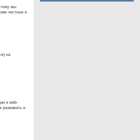
этому мы
оим честные и
e) на
ии и web-
м развивать и