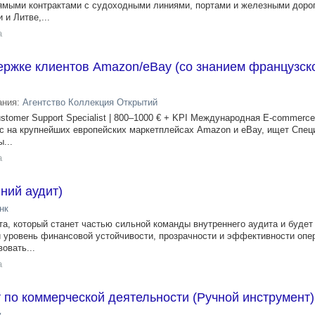
рямыми контрактами с судоходными линиями, портами и железными доро
 и Литве,...
а
ржке клиентов Amazon/eBay (со знанием французско
ания:
Агентство Коллекция Открытий
ustomer Support Specialist | 800–1000 € + KPI Международная E-commerc
 на крупнейших европейских маркетплейсах Amazon и eBay, ищет Спец
...
а
ний аудит)
нк
а, который станет частью сильной команды внутреннего аудита и будет
 уровень финансовой устойчивости, прозрачности и эффективности опе
овать...
а
по коммерческой деятельности (Ручной инструмент)
y