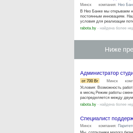
Минск
компания:
Нео Бан
В Нео Банке мы открываем н
постоянным инновациям. Наш
условия для реализации поте
rabota.by
- найдена более не
Ниже пре
Администратор студ
от 700
Br
Минск
ком
Условия: Возможность работа
в месяц Режим работы сменный
распределяется между двумя
rabota.by
- найдена более не
Специалист поддерж
Минск
компания:
Паритет
Мы, сотрудники малого бизн