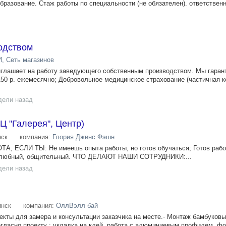
разование. Стаж работы по специальности (не обязателен). ответственн
одством
 Сеть магазинов
иглашает на работу заведующего собственным производством. Мы гаран
50 р. ежемесячно; Добровольное медицинское страхование (частичная 
дели назад
 "Галерея", Центр)
ск
компания:
Глория Джинс Фэшн
 ЕСЛИ ТЫ: Не имеешь опыта работы, но готов обучаться; Готов рабо
елюбный, общительный. ЧТО ДЕЛАЮТ НАШИ СОТРУДНИКИ:...
дели назад
нск
компания:
ОллВэлл бай
ъекты для замера и консультации заказчика на месте.· Монтаж бамбуков
согласно проекту : укладка на клей, работа с алюминиевым профилем, ф