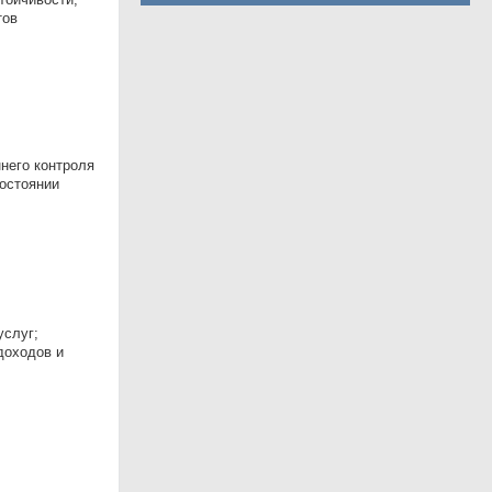
тов
него контроля
состоянии
услуг;
доходов и