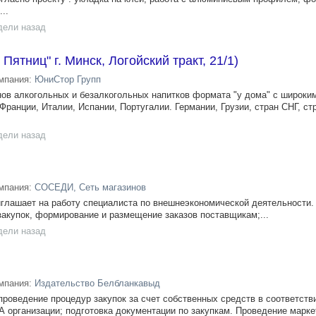
..
дели назад
Пятниц" г. Минск, Логойский тракт, 21/1)
мпания:
ЮниСтор Групп
инов алкогольных и безалкогольных напитков формата "у дома" с широк
 Франции, Италии, Испании, Португалии. Германии, Грузии, стран СНГ, ст
дели назад
мпания:
СОСЕДИ, Сеть магазинов
иглашает на работу специалиста по внешнеэкономической деятельности.
закупок, формирование и размещение заказов поставщикам;...
дели назад
мпания:
Издательство Белбланкавыд
проведение процедур закупок за счет собственных средств в соответств
 организации; подготовка документации по закупкам. Проведение марк