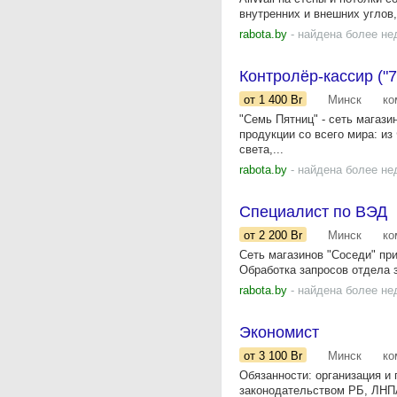
внутренних и внешних углов,.
rabota.by
- найдена более не
Контролёр-кассир ("7 
от 1 400
Br
Минск
ко
"Семь Пятниц" - сеть магаз
продукции со всего мира: из
света,...
rabota.by
- найдена более не
Специалист по ВЭД
от 2 200
Br
Минск
ко
Сеть магазинов "Соседи" пр
Обработка запросов отдела 
rabota.by
- найдена более не
Экономист
от 3 100
Br
Минск
ко
Обязанности: организация и 
законодательством РБ, ЛНПА