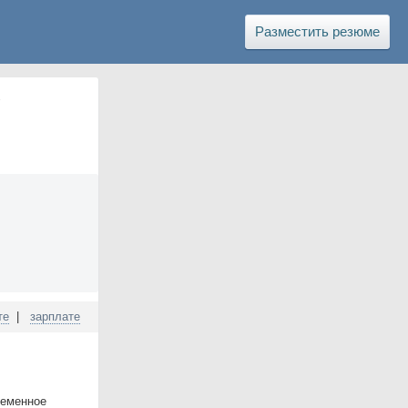
Разместить резюме
те
|
зарплате
ременное