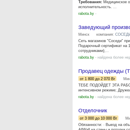
Требования:
Медицинское об
исполнительность. ...
rabota.by
-
Заведующий произв
Минск
компания:
СОСЕДИ,
Сеть магазинов "Соседи" пр
Подарочный сертификат на 1
сотрудниками);...
rabota.by
- найдена более не
Продавец одежды (ТЦ
от 1 800
до 2 070
Br
Мин
ТЕБЕ ПОДОЙДЕТ ЭТА РАБОТА,
интенсивном режиме; Друж
rabota.by
- найдена более не
Отделочник
от 3 000
до 10 000
Br
Ми
Обязанности: · Выезд на об
AllWall на стены и потолки 