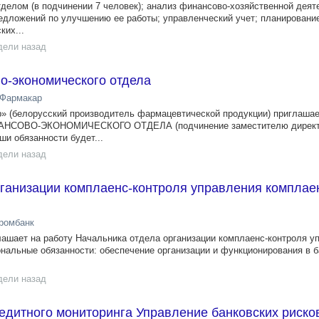
тделом (в подчинении 7 человек); анализ финансово-хозяйственной деят
едложений по улучшению ее работы; управленческий учет; планировани
ких...
дели назад
о-экономического отдела
-Фармакар
» (белорусский производитель фармацевтической продукции) приглашае
НСОВО-ЭКОНОМИЧЕСКОГО ОТДЕЛА (подчинение заместителю директ
и обязанности будет...
дели назад
рганизации комплаенс-контроля управления комплае
ромбанк
ашает на работу Начальника отдела организации комплаенс-контроля у
нальные обязанности: обеспечение организации и функционирования в 
дели назад
едитного мониторинга Управление банковских риско