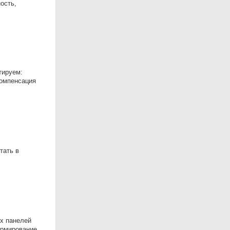
ость,
тируем:
компенсация
тать в
ых панелей
ормирование