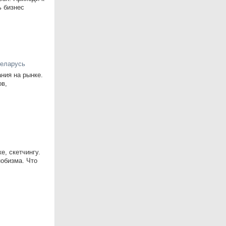
ь бизнес
Беларусь
ния на рынке.
ов,
е, скетчингу.
нобизма. Что