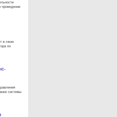
ельности
е проведение
т в свою
ора по
нс-
правления
банке системы
в