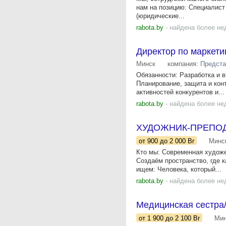
нам на позицию: Специалист
(юридические...
rabota.by
- найдена более не
Директор по маркети
Минск
компания:
Предста
Обязанности: Разработка и в
Планирование, защита и кон
активностей конкурентов и...
rabota.by
- найдена более не
ХУДОЖНИК-ПРЕПО
от 900
до 2 000
Br
Минс
Кто мы: Современная художе
Создаём пространство, где 
ищем: Человека, который...
rabota.by
- найдена более не
Медицинская сестра
от 1 900
до 2 100
Br
Мин