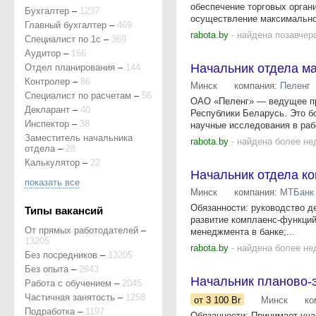
обеспечение торговых орган
Бухгалтер
–
1237
осуществление максимально 
Главный бухгалтер
–
469
rabota.by
- найдена позавчер
Специалист по 1с
–
369
Аудитор
–
166
Начальник отдела ма
Отдел планирования
–
144
Контролер
–
86
Минск
компания:
Пеленг
Специалист по расчетам
–
56
ОАО «Пеленг» — ведущее пр
Декларант
–
40
Республики Беларусь. Это б
Инспектор
–
38
научные исследования в раб
Заместитель начальника
rabota.by
- найдена более не
отдела
–
28
Калькулятор
–
22
Начальник отдела к
показать все
Минск
компания:
МТБанк
Обязанности: руководство д
Типы вакансий
развитие комплаенс-функций
От прямых работодателей
–
менеджмента в банке;...
13205
rabota.by
- найдена более не
Без посредников
–
13205
Без опыта
–
2643
Начальник планово-
Работа с обучением
–
2045
Частичная занятость
–
1258
от 3 100
Br
Минск
ко
Подработка
–
1197
Обязанности: Принимает уча