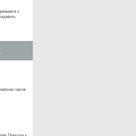
тремимся к
оздавать
.
 рабочих часов
ебя! Приходи к