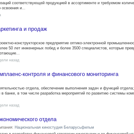
изаций соответствующей продукцией в ассортименте и требуемом количе
освоения и...
а
ркетинга и продаж
оектно-конструкторское предприятие оптико-электронной промышленно
олее 50 лет инженерных побед и более 3500 специалистов, которые пре
отающие...
дели назад
омплаенс-контроля и финансового мониторинга
еятельностью отдела, обеспечение выполнения задач и функций отдела;
 в банке, в том числе разработка мероприятий по развитию системы ком
дели назад
экономического отдела
мпания:
Национальная киностудия Беларусьфильм
стие в разработке финансовой стратегии киностудии и ее финансовой ус