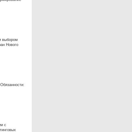
им выбором
ран Нового
 Обязанности:
ии с
етинговых