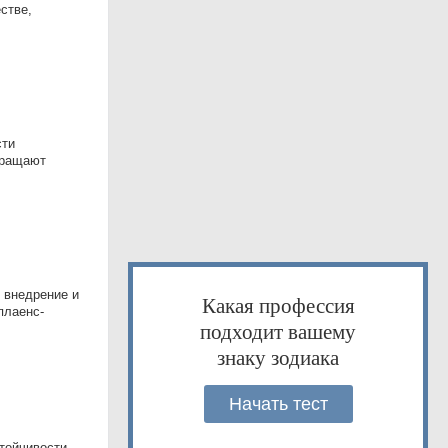
стве,
сти
вращают
 внедрение и
Какая профессия
плаенс-
подходит вашему
знаку зодиака
Начать тест
тойчивости,