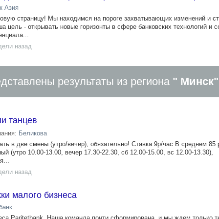
к Азия
овую страницу! Мы находимся на пороге захватывающих изменений и с
а цель - открывать новые горизонты в сфере банковских технологий и с
нциала...
дели назад
дставлены результаты из региона
" Минск"
ии танцев
пания:
Беликова
ть в две смены (утро/вечер), обязательно! Ставка 9р/час В среднем 85
 (утро 10.00-13.00, вечер 17.30-22.30, сб 12.00-15.00, вс 12.00-13.30),
...
дели назад
ки малого бизнеса
банк
еса Paritetbank. Наша команда почти сформирована, и мы ждем только т