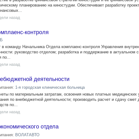
мическому планированию на киностудии. Обеспечивает разработку проек
нансовых...
дели назад
омплаенс-контроля
РБ
в команду Начальника Отдела комплаенс-контроля Управления внутрен
нности: руководство отделом; разработка и поддержание в актуальном 
 по...
дели назад
небюджетной деятельности
мпания:
1-я городская клиническая больница
четы по материальным затратам, освоения новых платных медицинских 
ания по внебюджетной деятельности; производить расчет и сдачу смет 
ств по...
дели назад
экономического отдела
мпания:
ВОЛАТАВТО