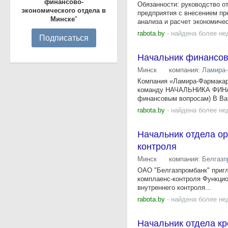
финансово-
Обязанности: руководство о
экономического отдела в
предприятия с внесением пр
Минске
"
анализа и расчет экономичес
rabota.by
- найдена более не
Подписаться
Начальник финансов
Минск
компания:
Ламира
Компания «Ламира-Фармакар
команду НАЧАЛЬНИКА ФИНА
финансовым вопросам) В Ваш
rabota.by
- найдена более не
Начальник отдела о
контроля
Минск
компания:
Белгазп
ОАО "Белгазпромбанк" пригл
комплаенс-контроля Функцио
внутреннего контроля...
rabota.by
- найдена более не
Начальник отдела кр