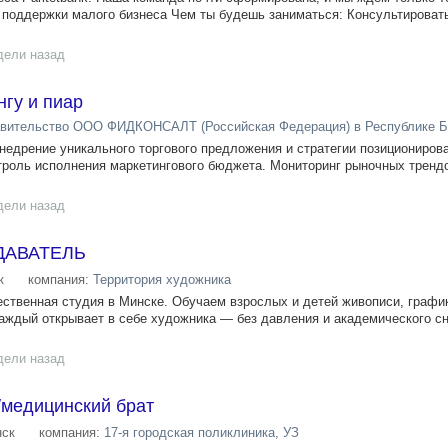
 поддержки малого бизнеса Чем ты будешь заниматься: Консультироват
дели назад
нгу и пиар
вительство ООО ФИДКОНСАЛТ (Российская Федерация) в Республике 
недрение уникального торгового предложения и стратегии позиционирова
троль исполнения маркетингового бюджета. Мониторинг рыночных тренд
дели назад
ДАВАТЕЛЬ
к
компания:
Территория художника
ственная студия в Минске. Обучаем взрослых и детей живописи, график
каждый открывает в себе художника — без давления и академического с
дели назад
/медицинский брат
ск
компания:
17-я городская поликлиника, УЗ