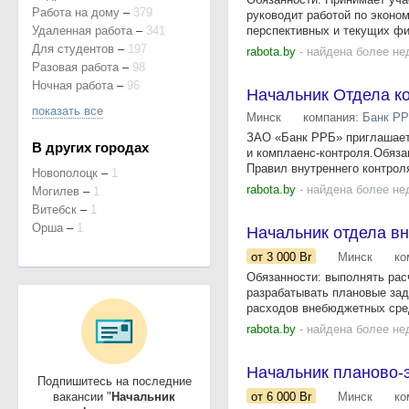
Работа на дому
–
379
руководит работой по эконо
Удаленная работа
–
341
перспективных и текущих фи
Для студентов
–
197
rabota.by
- найдена более не
Разовая работа
–
98
Ночная работа
–
96
Начальник Отдела к
показать все
Минск
компания:
Банк Р
ЗАО «Банк РРБ» приглашает 
В других городах
и комплаенс-контроля.Обяза
Правил внутреннего контроля
Новополоцк
–
1
rabota.by
- найдена более не
Могилев
–
1
Витебск
–
1
Орша
–
1
Начальник отдела в
от 3 000
Br
Минск
ко
Обязанности: выполнять рас
разрабатывать плановые зад
расходов внебюджетных сред
rabota.by
- найдена более не
Начальник планово-
Подпишитесь на последние
вакансии "
Начальник
от 6 000
Br
Минск
ко