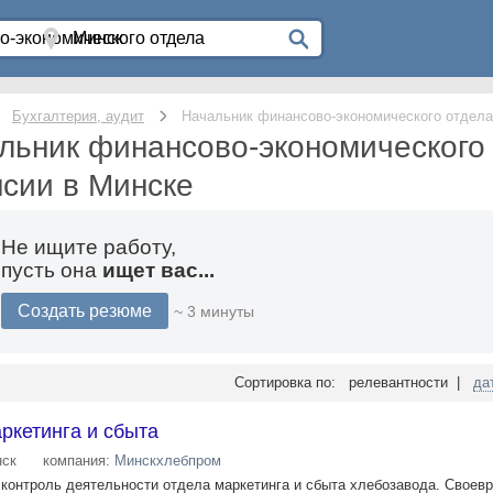
Бухгалтерия, аудит
Начальник финансово-экономического отдела
льник финансово-экономического
нсии в Минске
Не ищите работу,
пусть она
ищет вас...
Создать резюме
~ 3 минуты
Сортировка по: релевантности |
да
ркетинга и сбыта
ск
компания:
Минскхлебпром
 контроль деятельности отдела маркетинга и сбыта хлебозавода. Своев