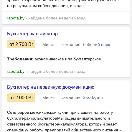
по результатам собеседования, исходя...
rabota.by
- найдена более недели назад
Бухгалтер-калькулятор
от 2 700
Br
Минск
компания:
Лебяжий парк
Требования:
экономическое или бухгалтерское...
rabota.by
- найдена более недели назад
Бухгалтер на первичную документацию
от 2 000
Br
Минск
компания:
Хом Кукин
Сеть баров мексиканской кухни приглашает на работу
бухгалтера- калькулятораМы ищем внимательного и
ответственного бухгалтера-калькулятора, который знает
специфику работы предприятий общественного питания и