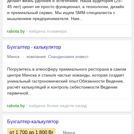
делает жизнь удобнее и эстетичнее. Наша аудитория (25–
45 лет) ценит не просто функционал, а технологии, дизайн
и премиальный сервис. Мы ищем SMM-специалиста с
мышлением предпринимателя. Нам...
rabota.by
- найдена позавчера
Бухгалтер - калькулятор
Минск
компания:
Скандинавия инвест
Погрузитесь в атмосферу премиального ресторана в самом
центре Минска и станьте частью команды, которая создаёт
уникальный гастрономический опыт.Обязанности Ведение,
расчёт калькуляций и контроль себестоимости Ведение
первичной...
rabota.by
- найдена более недели назад
Бухгалтер-калькулятор
от 1 700
до 1 800
Br
Минск