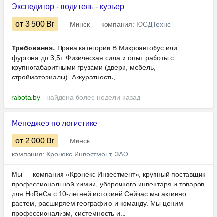
Экспедитор - водитель - курьер
от 3 500
Br
Минск
компания:
ЮСДТехно
Требования:
Права категории B Микроавтобус или
фургона до 3,5т. Физическая сила и опыт работы с
крупногабаритными грузами (двери, мебель,
стройматериалы). Аккуратность,...
rabota.by
- найдена более недели назад
Менеджер по логистике
от 2 000
Br
Минск
компания:
Кронекс Инвестмент, ЗАО
Мы — компания «Кронекс Инвестмент», крупный поставщик
профессиональной химии, уборочного инвентаря и товаров
для HoReCa с 10-летней историей.Сейчас мы активно
растем, расширяем географию и команду. Мы ценим
профессионализм, системность и...