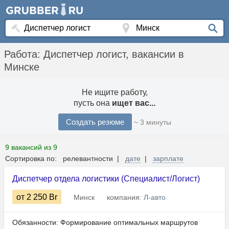
Работа: Диспетчер логист, вакансии в
Минске
Не ищите работу,
пусть она
ищет вас...
Создать резюме
~ 3 минуты
9 вакансий из 9
Сортировка по: релевантности |
дате
|
зарплате
Диспетчер отдела логистики (Специалист/Логист)
от 2 250
Br
Минск
компания:
Л-авто
Обязанности: Формирование оптимальных маршрутов