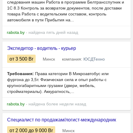
следования машин Работа в программе Белтрансспутник и
1С 8.3 Контроль за возвратом документов, после доставки
товара Работа с водительским составом, контроль
автомобиля в пути Прибытия на...
rabota.by
- найдена пять дней назад
Экспедитор - водитель - курьер
от 3 500
Br
Минск
компания:
ЮСДТехно
Требования:
Права категории B Микроавтобус или
фургона до 3,5т. Физическая сила и опыт работы с
крупногабаритными грузами (двери, мебель,
стройматериалы). Аккуратность,...
rabota.by
- найдена более недели назад
Специалист по продажам/логист-международник
от 2 000
до 9 000
Br
Минск