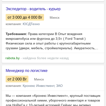
Экспедитор - водитель - курьер
от 3 000
до 4 000
Br
Минск
компания:
ЮСДТехно
Требования:
Права категории B Опыт вождения
микроавтобуса или фургона до 3,5т. ( Ford Transit )
Физическая сила и опыт работы с крупногабаритными
грузами (двери, мебель, стройматериалы). Аккуратность,...
rabota.by
- найдена более недели назад
Менеджер по логистике
от 2 000
Br
Минск
компания:
Кронекс Инвестмент, ЗАО
Мы — компания «Кронекс Инвестмент», крупный поставщик
профессиональной химии, уборочного инвентаря и товаров
для HoReCa с 10-летней историей.Сейчас мы активно