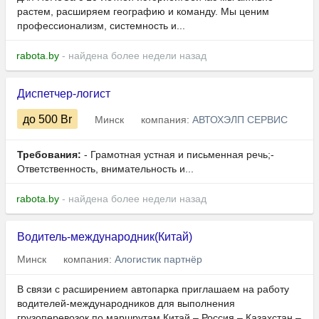
растем, расширяем географию и команду. Мы ценим
профессионализм, системность и...
rabota.by
- найдена более недели назад
Диспетчер-логист
до 500
Br
Минск
компания:
АВТОХЭЛП СЕРВИС
Требования:
- Грамотная устная и письменная речь;-
Ответственность, внимательность и...
rabota.by
- найдена более недели назад
Водитель-международник(Китай)
Минск
компания:
Алогистик партнёр
В связи с расширением автопарка приглашаем на работу
водителей-международников для выполнения
грузоперевозок по маршрутам Китай – Россия – Казахстан –