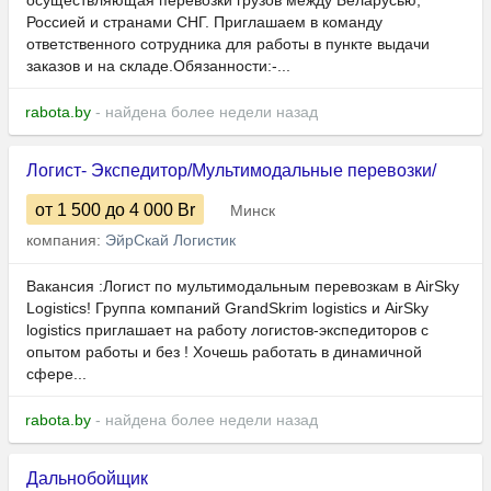
осуществляющая перевозки грузов между Беларусью,
Россией и странами СНГ. Приглашаем в команду
ответственного сотрудника для работы в пункте выдачи
заказов и на складе.Обязанности:-...
rabota.by
- найдена более недели назад
Логист- Экспедитор/Мультимодальные перевозки/
от 1 500
до 4 000
Br
Минск
компания:
ЭйрСкай Логистик
Вакансия :Логист по мультимодальным перевозкам в AirSky
Logistics! Группа компаний GrandSkrim logistics и AirSky
logistics приглашает на работу логистов-экспедиторов с
опытом работы и без ! Хочешь работать в динамичной
сфере...
rabota.by
- найдена более недели назад
Дальнобойщик