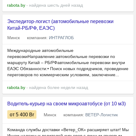
rabota.by
- найдена шесть дней назад
Экспедитор-логист (автомобильные перевозки
Китай-РБ/РФ, ЕАЭС)
Минск
компания:
ИНТРАГЛОБ
Международные автомобильные
перевозкиНаправление:автомобильные перевозки по
маршруту Китай – РБ/РФавтомобильные перевозки внутри
ЕАЭС Обязанности:• Поиск новых подрядчиков, проведение
переговоров по коммерческим условиям, заключение...
rabota.by
- найдена более недели назад
Водитель-курьер на своем микроавтобусе (от 10 м3)
от 5 400
Br
Минск
компания:
ВЕТЕР-Логистик
Команда службы доставки «Ветер_ОК» расширяет штат! Мы
Ищем надежных водителей-курьеров с личным грузовым