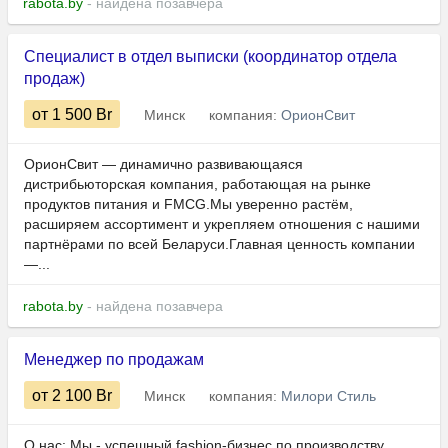
rabota.by
- найдена позавчера
Специалист в отдел выписки (координатор отдела
продаж)
от 1 500
Br
Минск
компания:
ОрионСвит
ОрионСвит — динамично развивающаяся
дистрибьюторская компания, работающая на рынке
продуктов питания и FMCG.Мы уверенно растём,
расширяем ассортимент и укрепляем отношения с нашими
партнёрами по всей Беларуси.Главная ценность компании
—...
rabota.by
- найдена позавчера
Менеджер по продажам
от 2 100
Br
Минск
компания:
Милори Стиль
О нас: Мы - успешный fashion-бизнес по производству