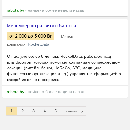
rabota.by
- найдена более недели назад
Менеджер по развитию бизнеса
от 2 000
до 5 000
Br
Минск
компания:
RocketData
О нас: уже более 8 лет мы, RocketData, работаем над
платформой, которая помогает компаниям со множеством
локаций (ритейл, банки, HoReCa, АЗС, медицина,
финансовые организации и т.д.) управлять информацией о
каждой из них в геосервисах...
rabota.by
- найдена более недели назад
1
2
3
4
5
следующая