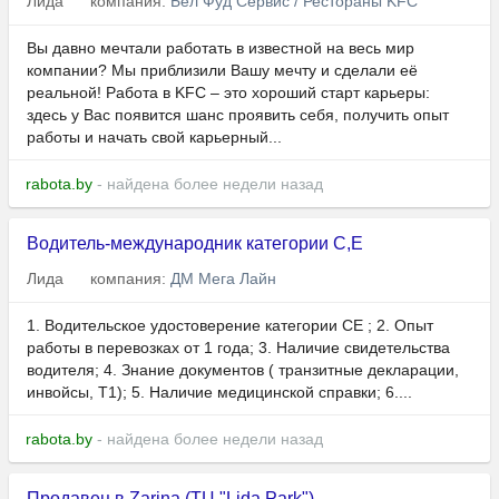
Лида
компания:
Бел Фуд Сервис / Рестораны KFC
Вы давно мечтали работать в известной на весь мир
компании? Мы приблизили Вашу мечту и сделали её
реальной! Работа в KFC – это хороший старт карьеры:
здесь у Вас появится шанс проявить себя, получить опыт
работы и начать свой карьерный...
rabota.by
- найдена более недели назад
Водитель-международник категории С,Е
Лида
компания:
ДМ Мега Лайн
1.⁠ ⁠Водительское удостоверение категории СE ; 2.⁠ ⁠Опыт
работы в перевозках от 1 годa; 3.⁠ ⁠Наличие свидетельства
водителя; 4.⁠ ⁠Знание документов ( транзитные декларации,
инвойсы, T1); 5.⁠ ⁠Наличие медицинской справки; 6.⁠...
rabota.by
- найдена более недели назад
Продавец в Zarina (ТЦ "Lida Park")