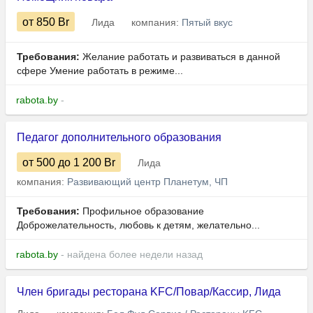
от 850
Br
Лида
компания:
Пятый вкус
Требования:
Желание работать и развиваться в данной
сфере Умение работать в режиме...
rabota.by
-
Педагог дополнительного образования
от 500
до 1 200
Br
Лида
компания:
Развивающий центр Планетум, ЧП
Требования:
Профильное образование
Доброжелательность, любовь к детям, желательно...
rabota.by
- найдена более недели назад
Член бригады ресторана KFC/Повар/Кассир, Лида