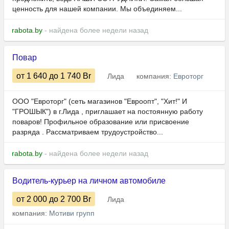
ценность для нашей компании. Мы объединяем...
rabota.by
- найдена более недели назад
Повар
от 1 640
до 1 740
Br
Лида
компания:
Евроторг
ООО "Евроторг" (сеть магазинов "Евроопт", "Хит!" И
"ГРОШЫК") в г.Лида , приглашает на постоянную работу
поваров! Профильное образование или присвоение
разряда . Рассматриваем трудоустройство...
rabota.by
- найдена более недели назад
Водитель-курьер на личном автомобиле
от 2 000
до 2 700
Br
Лида
компания:
Мотиви групп