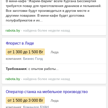
В мини-кафе "Жарим-Варим" возле Кургана Бессмертия
требуется повар для приготовления драников и пельменей.
Все заготовки будут производиться в другом месте и
другими поварами. В мини-кафе будет доготовка
полуфабрикатов и их...
rabota.by
- найдена более недели назад
Флорист в Лиде
от 1 300
до 1 500
Br
Лида
компания:
Бизнес Голд
Требования:
с опытом работы...
rabota.by
- найдена более недели назад
Оператор станка на мебельное производство
от 1 500
до 3 000
Br
Лида
компания:
Командор БУАН