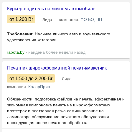
Курьер-водитель на личном автомобиле
от 1 200
Br
Лида
компания:
ФО БО, ЧП
Требования:
Наличие личного авто и водительского
удостоверения категории...
rabota.by
- найдена более недели назад
Печатник широкоформатной печати/макетчик
от 1 500
до 2 200
Br
Лида
компания:
КолорПринт
Обязанности: подготовка файлов на печать, эффективная и
экономная компоновка печать на широкоформатных
плоттерах и плоттерная резка ламинирование на
ламинаторе обслуживание печатного оборудования
последующая после печатная обработка...