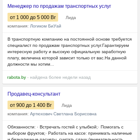
Менеджер по продажам транспортных услуг
от 1 000
до 5 000
Br
Лида
компания:
Логиком БиУай
В транспортную компанию на постоянной основе требуется
специалист по продажам транспортных услуг.Гарантируем
интересную работу и высокую официальную заработную
плату, величина которой зависит только от вас.На данной
должности мы хотим...
rabota.by
- найдена более недели назад
Продавец-консультант
от 900
до 1 400
Br
Лида
компания:
Артюхович Светлана Борисовна
Обязанности: · Встречать гостей с улыбкой;· Помогать с
выбором фруктов;· Работать на кассе: принимать наличные
и безналичные расчеты, считать сдачу (внимательность