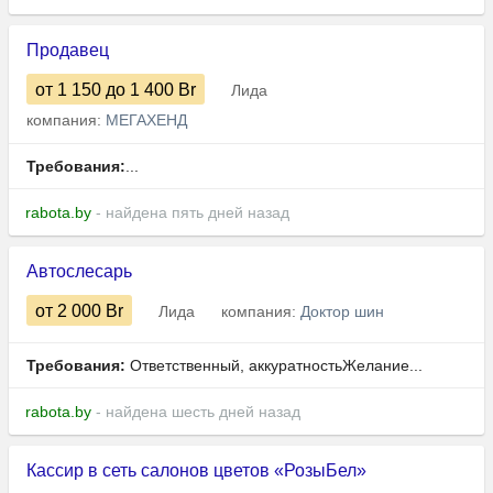
Продавец
от 1 150
до 1 400
Br
Лида
компания:
МЕГАХЕНД
Требования:
...
rabota.by
- найдена пять дней назад
Автослесарь
от 2 000
Br
Лида
компания:
Доктор шин
Требования:
Ответственный, аккуратностьЖелание...
rabota.by
- найдена шесть дней назад
Кассир в сеть салонов цветов «РозыБел»