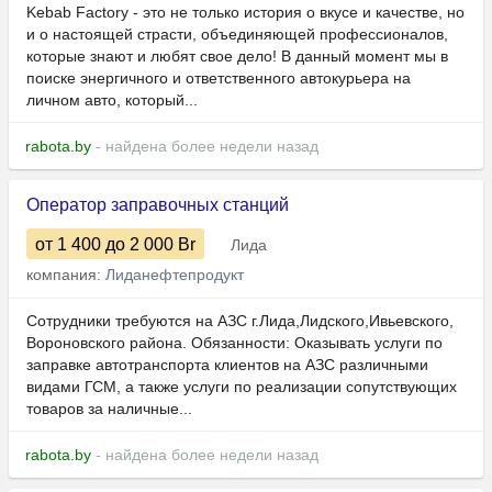
Kebab Factory - это не только история о вкусе и качестве, но
и о настоящей страсти, объединяющей профессионалов,
которые знают и любят свое дело! В данный момент мы в
поиске энергичного и ответственного автокурьера на
личном авто, который...
rabota.by
- найдена более недели назад
Оператор заправочных станций
от 1 400
до 2 000
Br
Лида
компания:
Лиданефтепродукт
Сотрудники требуются на АЗС г.Лида,Лидского,Ивьевского,
Вороновского района. Обязанности: Оказывать услуги по
заправке автотранспорта клиентов на АЗС различны­ми
видами ГСМ, а также услуги по реализации сопутствующих
товаров за налич­ные...
rabota.by
- найдена более недели назад