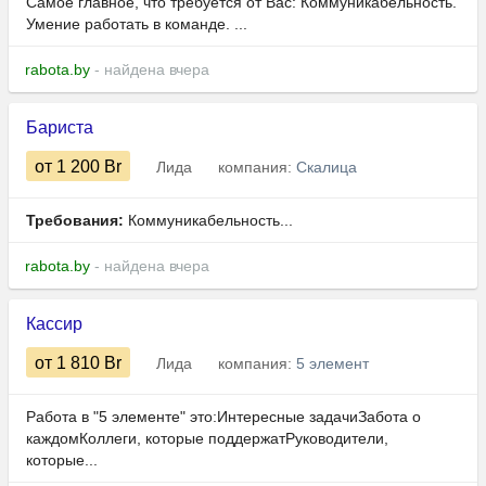
Самое главное, что требуется от Вас: Коммуникабельность.
Умение работать в команде. ...
rabota.by
- найдена вчера
Бариста
от 1 200
Br
Лида
компания:
Скалица
Требования:
Коммуникабельность...
rabota.by
- найдена вчера
Кассир
от 1 810
Br
Лида
компания:
5 элемент
Работа в "5 элементе" это:Интересные задачиЗабота о
каждомКоллеги, которые поддержатРуководители,
которые...