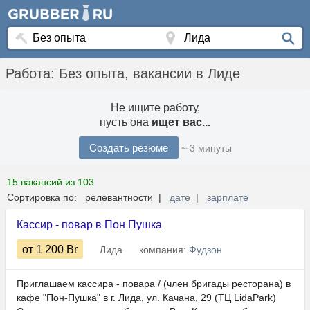
Работа: Без опыта, вакансии в Лиде
Не ищите работу,
пусть она
ищет вас...
Создать резюме
~ 3 минуты
15 вакансий из 103
Сортировка по: релевантности |
дате
|
зарплате
Кассир - повар в Пон Пушка
от 1 200
Br
Лида
компания:
Фудзон
Приглашаем кассира - повара / (член бригады ресторана) в
кафе "Пон-Пушка" в г. Лида, ул. Качана, 29 (ТЦ LidaPark)