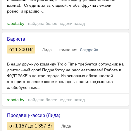
важна);· Следить за выкладкой: чтобы фрукты лежали
ровно, и красиво;·...
rabota.by
- найдена более недели назад
Бариста
от 1 200
Br
Лида
компания:
Лакдрайв
В нашу дружную команду Trdlo Time требуется сотрудник на
длительный срок! Подработку не рассматриваем! Работа в
ФУДТРАКЕ в центре города.Из основных обязанностей
это:приготовление кофе и холодных напитков;выпечка
хлебобулочных...
rabota.by
- найдена более недели назад
Продавец-кассир (Лида)
от 1 157
до 1 357
Br
Лида