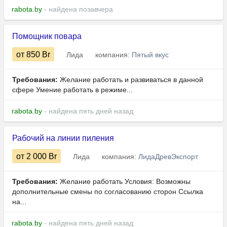
rabota.by
- найдена позавчера
Помощник повара
от 850
Br
Лида
компания:
Пятый вкус
Требования:
Желание работать и развиваться в данной
сфере Умение работать в режиме...
rabota.by
- найдена пять дней назад
Рабочий на линии пиления
от 2 000
Br
Лида
компания:
ЛидаДревЭкспорт
Требования:
Желание работать Условия: Возможны
дополнительные смены по согласованию сторон Ссылка
на...
rabota.by
- найдена пять дней назад