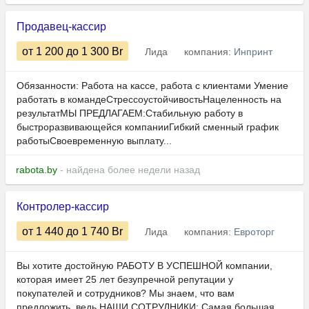
Продавец-кассир
от 1 200
до 1 300
Br
Лида
компания:
Инпринт
Обязанности: Работа на кассе, работа с клиентами Умение
работать в командеСтрессоустойчивостьНацеленность на
результатМЫ ПРЕДЛАГАЕМ:Стабильную работу в
быстроразвивающейся компанииГибкий сменный график
работыСвоевременную выплату...
rabota.by
- найдена более недели назад
Контролер-кассир
от 1 440
до 1 740
Br
Лида
компания:
Евроторг
Вы хотите достойную РАБОТУ В УСПЕШНОЙ компании,
которая имеет 25 лет безупречной репутации у
покупателей и сотрудников? Мы знаем, что вам
предложить, ведь НАШИ СОТРУДНИКИ: Самая большая