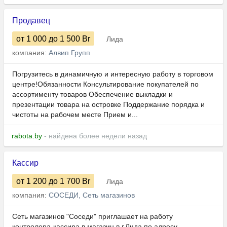
Продавец
от 1 000
до 1 500
Br
Лида
компания:
Алвип Групп
Погрузитесь в динамичную и интересную работу в торговом
центре!Обязанности Консультирование покупателей по
ассортименту товаров Обеспечение выкладки и
презентации товара на островке Поддержание порядка и
чистоты на рабочем месте Прием и...
rabota.by
- найдена более недели назад
Кассир
от 1 200
до 1 700
Br
Лида
компания:
СОСЕДИ, Сеть магазинов
Сеть магазинов "Соседи" приглашает на работу
контролера-кассира в магазин в г.Лида по адресу