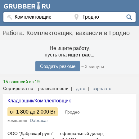
Работа: Комплектовщик, вакансии в Гродно
Не ищите работу,
пусть она
ищет вас...
Создать резюме
~ 3 минуты
15 вакансий из 19
Сортировка по: релевантности |
дате
|
зарплате
Кладовщик/Комплектовщик
от 1 800
до 2 000
Br
Гродно
компания:
Dabracar
ООО "ДабракарГрупп" — официальный дилер,