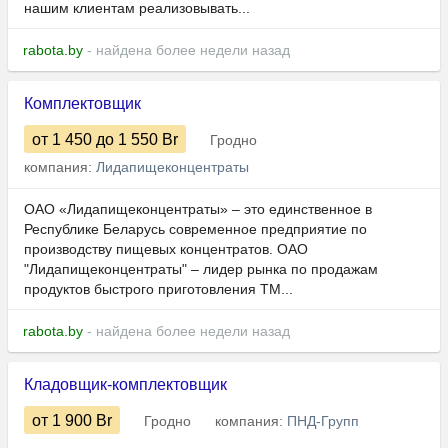
нашим клиентам реализовывать...
rabota.by
- найдена более недели назад
Комплектовщик
от 1 450
до 1 550
Br
Гродно
компания:
Лидапищеконцентраты
ОАО «Лидапищеконцентраты» – это единственное в
Республике Беларусь современное предприятие по
производству пищевых концентратов. ОАО
"Лидапищеконцентраты" – лидер рынка по продажам
продуктов быстрого приготовления ТМ...
rabota.by
- найдена более недели назад
Кладовщик-комплектовщик
от 1 900
Br
Гродно
компания:
ПНД-Групп