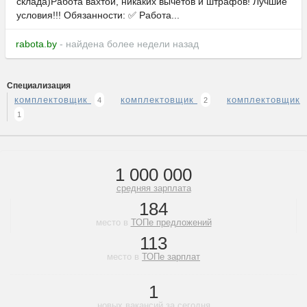
склада)Работа вахтой, никаких вычетов и штрафов! Лучшие
условия!!! Обязанности: ✅ Работа...
rabota.by
- найдена более недели назад
Специализация
комплектовщик
комплектовщик
комплектовщик
4
2
1
1 000 000
средняя зарплата
184
место в
ТОПе предложений
113
место в
ТОПе зарплат
1
новых вакансий за сегодня