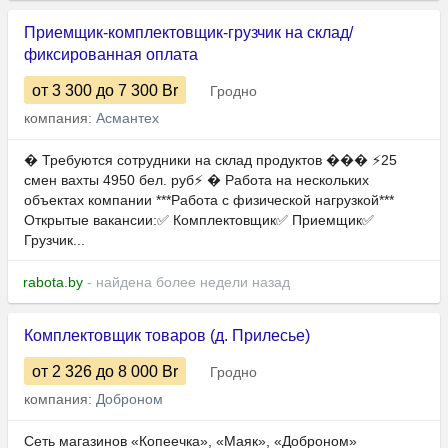
Приемщик-комплектовщик-грузчик на склад/
фиксированная оплата
от 3 300
до 7 300
Br
Гродно
компания:
Асмантех
� Требуются сотрудники на склад продуктов ��� ⚡️25
смен вахты 4950 бел. руб⚡️ � Работа на нескольких
объектах компании ***Работа с физической нагрузкой***
Открытые вакансии:✅ Комплектовщик✅ Приемщик✅
Грузчик...
rabota.by
- найдена более недели назад
Комплектовщик товаров (д. Прилесье)
от 2 326
до 8 000
Br
Гродно
компания:
Доброном
Сеть магазинов «Копеечка», «Маяк», «Доброном»