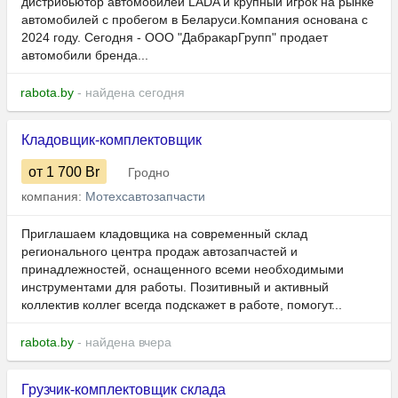
дистрибьютор автомобилей LADA и крупный игрок на рынке
автомобилей с пробегом в Беларуси.Компания основана с
2024 году. Сегодня - ООО "ДабракарГрупп" продает
автомобили бренда...
rabota.by
- найдена сегодня
Кладовщик-комплектовщик
от 1 700
Br
Гродно
компания:
Мотехсавтозапчасти
Приглашаем кладовщика на современный склад
регионального центра продаж автозапчастей и
принадлежностей, оснащенного всеми необходимыми
инструментами для работы. Позитивный и активный
коллектив коллег всегда подскажет в работе, помогут...
rabota.by
- найдена вчера
Грузчик-комплектовщик склада