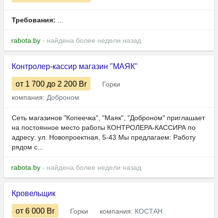
Требования:
...
rabota.by
- найдена более недели назад
Контролер-кассир магазин "МАЯК"
от 1 700
до 2 200
Br
Горки
компания:
Доброном
Сеть магазинов "Копеечка", "Маяк", "Доброном" приглашает
на постоянное место работы КОНТРОЛЕРА-КАССИРА по
адресу: ул. Новопроектная, 5-43 Мы предлагаем: Работу
рядом с...
rabota.by
- найдена более недели назад
Кровельщик
от 6 000
Br
Горки
компания:
КОСТАН