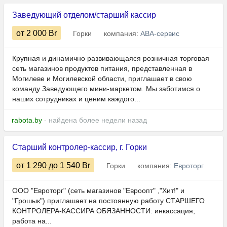
Заведующий отделом/старший кассир
от 2 000
Br
Горки
компания:
АВА-сервис
Крупная и динамично развивающаяся розничная торговая
сеть магазинов продуктов питания, представленная в
Могилеве и Могилевской области, приглашает в свою
команду Заведующего мини-маркетом. Мы заботимся о
наших сотрудниках и ценим каждого...
rabota.by
- найдена более недели назад
Старший контролер-кассир, г. Горки
от 1 290
до 1 540
Br
Горки
компания:
Евроторг
ООО "Евроторг" (сеть магазинов "Евроопт" ,"Хит!" и
"Грошык") приглашает на постоянную работу СТАРШЕГО
КОНТРОЛЕРА-КАССИРА ОБЯЗАННОСТИ: инкассация;
работа на...