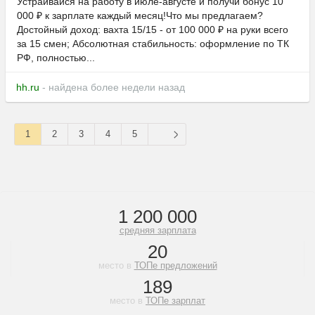
Устраивайся на работу в июле-августе и получи бонус 10
000 ₽ к зарплате каждый месяц!Что мы предлагаем?
Достойный доход: вахта 15/15 - от 100 000 ₽ на руки всего
за 15 смен; Абсолютная стабильность: оформление по ТК
РФ, полностью...
hh.ru
- найдена более недели назад
1
2
3
4
5
1 200 000
средняя зарплата
20
место в
ТОПе предложений
189
место в
ТОПе зарплат