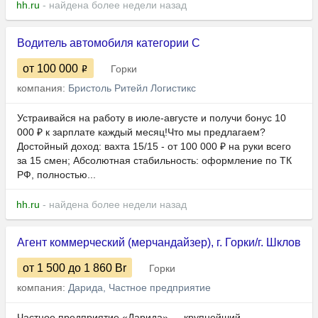
hh.ru
- найдена более недели назад
Водитель автомобиля категории С
от 100 000
Горки
компания:
Бристоль Ритейл Логистикс
Устраивайся на работу в июле-августе и получи бонус 10
000 ₽ к зарплате каждый месяц!Что мы предлагаем?
Достойный доход: вахта 15/15 - от 100 000 ₽ на руки всего
за 15 смен; Абсолютная стабильность: оформление по ТК
РФ, полностью...
hh.ru
- найдена более недели назад
Агент коммерческий (мерчандайзер), г. Горки/г. Шклов
от 1 500
до 1 860
Br
Горки
компания:
Дарида, Частное предприятие
Частное предприятие «Дарида» — крупнейший