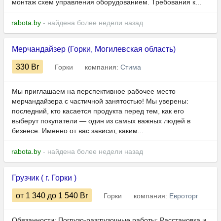
монтаж схем управления оборудованием. Требования к...
rabota.by
- найдена более недели назад
Мерчандайзер (Горки, Могилевская область)
330
Br
Горки
компания:
Стима
Мы приглашаем на перспективное рабочее место
мерчандайзера с частичной занятостью! Мы уверены:
последний, кто касается продукта перед тем, как его
выберут покупатели — один из самых важных людей в
бизнесе. Именно от вас зависит, каким...
rabota.by
- найдена более недели назад
Грузчик ( г. Горки )
от 1 340
до 1 540
Br
Горки
компания:
Евроторг
Обязанности: Погрузо-разгрузочные работы; Расстановка и