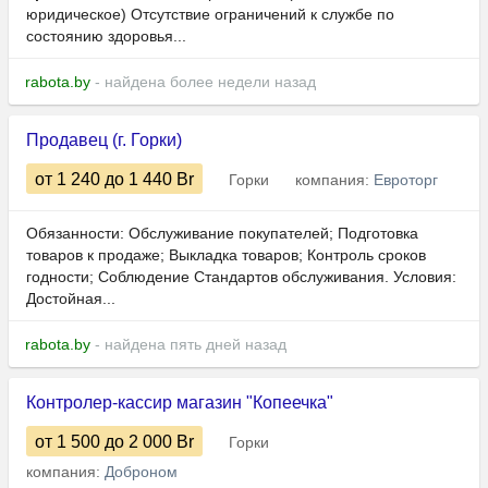
юридическое) Отсутствие ограничений к службе по
состоянию здоровья...
rabota.by
- найдена более недели назад
Продавец (г. Горки)
от 1 240
до 1 440
Br
Горки
компания:
Евроторг
Обязанности: Обслуживание покупателей; Подготовка
товаров к продаже; Выкладка товаров; Контроль сроков
годности; Соблюдение Стандартов обслуживания. Условия:
Достойная...
rabota.by
- найдена пять дней назад
Контролер-кассир магазин "Копеечка"
от 1 500
до 2 000
Br
Горки
компания:
Доброном